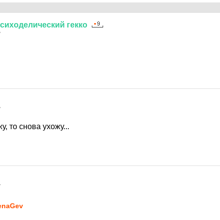
сиходелический
гекко
7
7
у, то снова ухожу...
7
enaGev