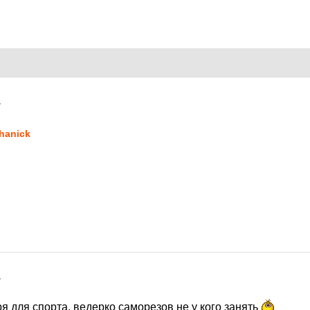
7
hanick
7
 для спорта. ведерко саморезов не у кого занять