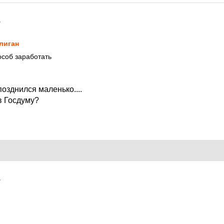
7
лиган
соб заработать
позднился маленько....
в Госдуму?
?
7