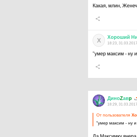
Какая, млин, Женеч
Хороший
Н
Х
18:23, 31.03.201
"умер максим - ну и
Дино
Z
ав
p
18:29, 31.03.201
От пользователя
Хо
"умер максим - ну и
Да Максимку вчера 