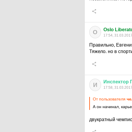
Oslo Liberat
O
17:54, 31.03.201
Правильно, Евгени
Тяжело. но в спорт
Инспектор
И
17:58, 31.03.201
От пользователя
че
А он начинал, карье
двукратный чемпио