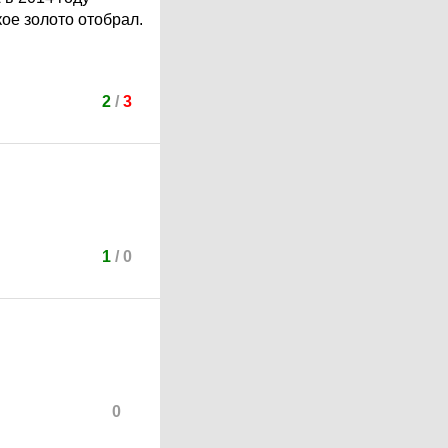
ое золото отобрал.
2
/
3
1
/
0
0