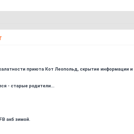
Т
 халатности приюта Кот Леопольд, скрытиe информации и
ся - старые родители...
FB акб зимой.