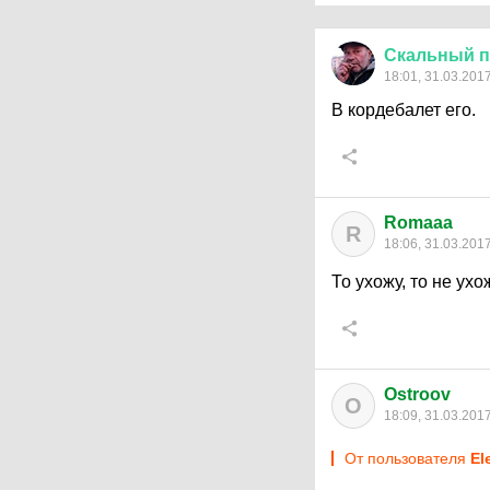
Скальный
п
18:01, 31.03.201
В кордебалет его.
Romaaa
R
18:06, 31.03.201
То ухожу, то не ухож
Ostroov
O
18:09, 31.03.201
От пользователя
El