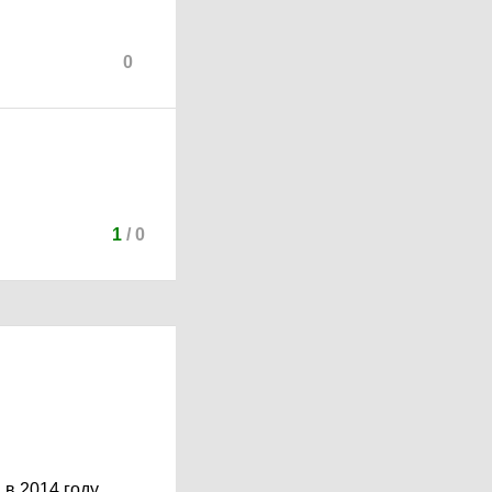
0
1
/
0
 в 2014 году