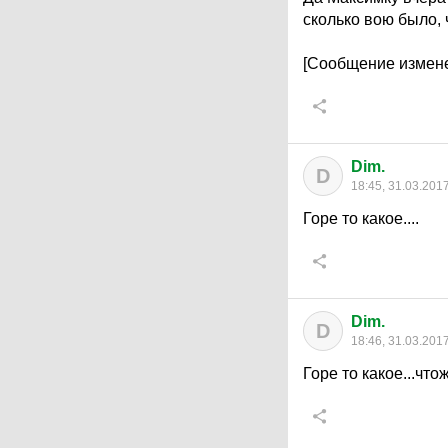
сколько вою было,
[Сообщение измене
Dim.
D
18:45, 31.03.201
Горе то какое....
Dim.
D
18:46, 31.03.201
Горе то какое...что