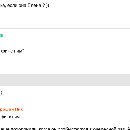
ка, если она Елена ? ))
ик
7
 фиг с ним"
7
роший Ник
 фиг с ним"
еще похоронили, когда он хлобыстнулся в очередной раз. А