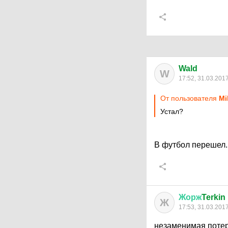
Wald
W
17:52, 31.03.201
От пользователя
Mi
Устал?
В футбол перешел.
Жорж
Terkin
Ж
17:53, 31.03.201
незаменимая потеря