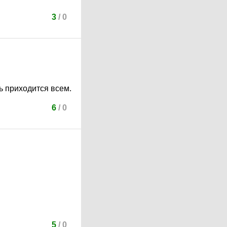
3
/
0
ь приходится всем.
6
/
0
5
/
0