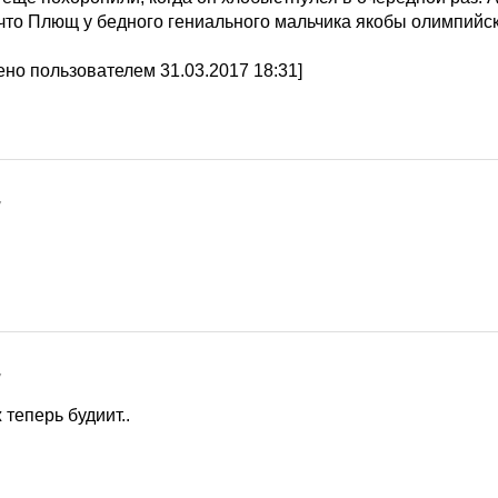
 что Плющ у бедного гениального мальчика якобы олимпийск
но пользователем 31.03.2017 18:31]
7
7
ж теперь будиит..