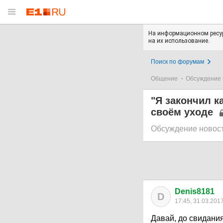
На информационном ресур
на их использование.
Поиск по форумам
Общение
Обсуждение 
"Я закончил к
своём уходе
Обсуждение новос
Denis8181
D
17:45, 31.03.201
Давай, до свидания