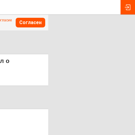
огласие
Согласен
л о