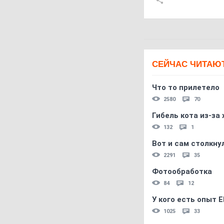
СЕЙЧАС ЧИТАЮ
Что то прилетело
2580
70
Гибель кота из-за
132
1
Вот и сам столкнул
2291
35
Фотообработка
84
12
У кого есть опыт E
1025
33