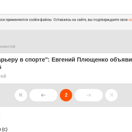
се применяются cookie-файлы. Оставаясь на сайте, вы подтверждаете свое
с
новостей
арьеру в спорте": Евгений Плющенко объяви
тей
2
7
 (с)