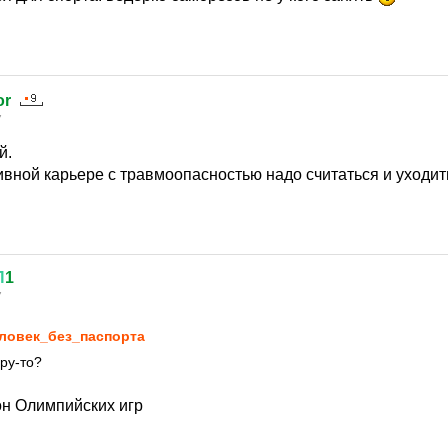
or
7
й.
ивной карьере с травмоопасностью надо считаться и уходит
П
1
7
ловек_без_паспорта
ру-то?
н Олимпийских игр