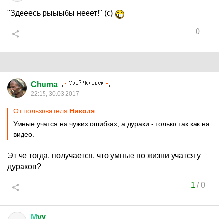
"Здееесь рыыыбы нееет!" (с)
0
Chuma
22:15, 30.03.2017
От пользователя
Hиколя
Умные учатся на чужих ошибках, а дураки - только так как на
видео.
Эт чё тогда, получается, что умные по жизни учатся у
дураков?
1
/
0
М
vv