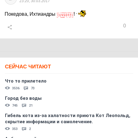
23:20, 30.03.2017
Покедова, Ихтиандры
!
0
СЕЙЧАС ЧИТАЮТ
Что то прилетело
3536
73
Город без воды
745
21
Гибель кота из-за халатности приюта Кот Леопольд,
скрытиe информации и самолечение.
353
2