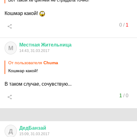
Вот такой хе фигней не страдала точно!
Кошмар какой!
0
/
1
Местная
Жительница
М
14:43, 31.03.2017
От пользователя
Chuma
Кошмар какой!
В таком случае, сочувствую...
1
/
0
ДедБанзай
Д
15:09, 31.03.2017