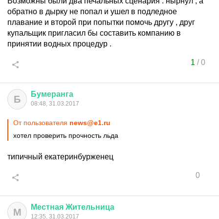
Возможны были два печальных сценария : нырнул , а
обратно в дырку не попал и ушел в подледное
плавание и второй при попытки помочь другу , друг
купальщик пригласил бы составить компанию в
принятии водных процедур .
1
/
0
Бумеранга
Б
08:48, 31.03.2017
От пользователя
news@e1.ru
хотел проверить прочность льда
типичный екатеринбурженец
0
Местная
Жительница
М
12:35, 31.03.2017