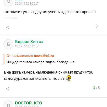
М
22:34, 30.03.2017
это значит умных другая учесть ждет. а этот прошел
.............
0
Б
o
рз
o
н
X
игг
c
а
Б
23:17, 30.03.2017
От пользователя
news@e1.ru
Инцидент сняла камера видеонаблюдения.
а на фига камера наблюдения снимает пруд? чтоб
таких дураков запечатлеть что ль?
1
/
0
DOCTOR_KTO
D