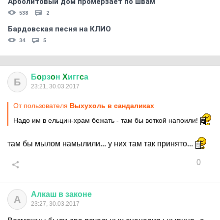
Арболитовый дом промерзает по швам
538
2
Бардовская песня на КЛИО
34
5
Б
o
рз
o
н
X
игг
c
а
Б
23:21, 30.03.2017
От пользователя
Выхухоль в сандаликах
Надо им в ельцин-храм бежать - там бы воткой напоили!
там бы мылом намылили... у них там так принято...
0
Алкаш
в
законе
А
23:27, 30.03.2017