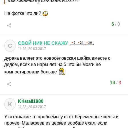
а чо симпотная у него телка была???
На фотке что ли?
6
/
0
СВОЙ
НИК
НЕ
СКАЖУ
С
11:32, 29.03.2017
дурака валяет это новосёловская шайка вместе с
дедом, всех на нары лет на 5 что бы мозги не
компостировали больше
14
/
3
Kristall1980
K
11:33, 29.03.2017
У всех какие то проблемы у всех беременные жены и
прочее. Малафеев из церкви вообще ехал, если