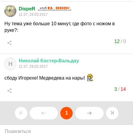
DispeR
11:37, 29.03.2017
Ну тема уже больше 10 минут, где фото с ножом в
руке?:
12
/
0
Николай
Костер
-
Вальдау
Н
11:37, 29.03.2017
сбоду Игорехе! Медведева на нары!
3
/
14
1
Поделиться