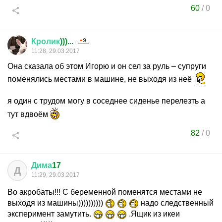
60
/
0
Кролик
)))...
11:28, 29.03.2017
Она сказала об этом Игорю и он сел за руль – супруги
поменялись местами в машине, не выходя из неё
я один с трудом могу в соседнее сиденье перелезть а
тут вдвоём
82
/
0
Дима
17
Д
11:29, 29.03.2017
Во акробаты!!! С беременной поменятся местами не
выходя из машины))))))))))
надо следственный
эксперимент замутить.
.Ящик из икеи