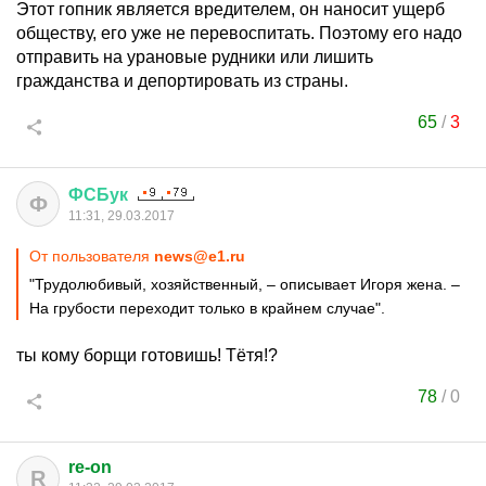
Этот гопник является вредителем, он наносит ущерб
обществу, его уже не перевоспитать. Поэтому его надо
отправить на урановые рудники или лишить
гражданства и депортировать из страны.
65
/
3
ФСБук
Ф
11:31, 29.03.2017
От пользователя
news@e1.ru
"Трудолюбивый, хозяйственный, – описывает Игоря жена. –
На грубости переходит только в крайнем случае".
ты кому борщи готовишь! Тётя!?
78
/
0
re-on
R