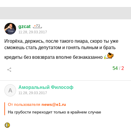
gzcat
11:28, 29.03.2017
Игорёха, держись, после такого пиара, скоро ты уже
сможешь стать депутатом и гонять пьяным и брать
кредиты без вовзврата вполне безнаказанно
54
/
2
Аморальный
Философ
А
11:28, 29.03.2017
От пользователя
news@e1.ru
На грубости переходит только в крайнем случае