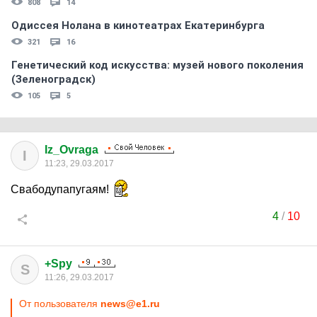
808
14
Одиссея Нолана в кинотеатрах Екатеринбурга
321
16
Генетический код искусства: музей нового поколения
(Зеленоградск)
105
5
Iz_Ovraga
I
11:23, 29.03.2017
Свабодупапугаям!
4
/
10
+Spy
S
11:26, 29.03.2017
От пользователя
news@e1.ru