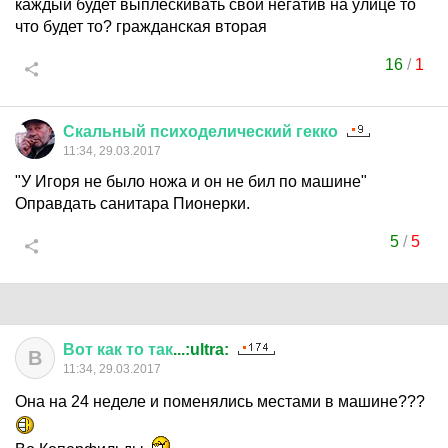
каждый будет выплескивать свой негатив на улице то
что будет то? гражданская вторая
16
/
1
Скальный
психоделический
гекко
11:34, 29.03.2017
"У Игоря не было ножа и он не бил по машине"
Оправдать санитара Пионерки.
5
/
5
Вот
как
то
так
...:ultra:
В
11:34, 29.03.2017
Она на 24 неделе и поменялись местами в машине???