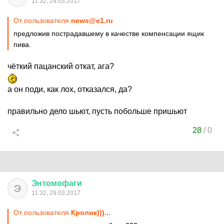
11:32, 29.03.2017
От пользователя
news@e1.ru
предложив пострадавшему в качестве компенсации ящик
пива.
чёткий пацанский откат, ага?
а он поди, как лох, отказался, да?
правильно дело шьют, пусть побольше пришьют
28
/
0
Энтомофаги
Э
11:32, 29.03.2017
От пользователя
Кролик)))...