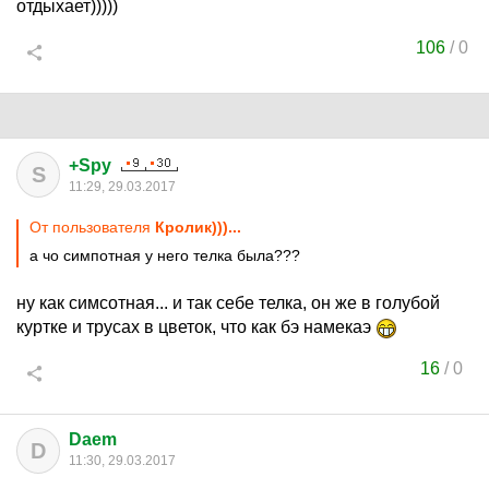
отдыхает)))))
106
/
0
+Spy
S
11:29, 29.03.2017
От пользователя
Кролик)))...
а чо симпотная у него телка была???
ну как симсотная... и так себе телка, он же в голубой
куртке и трусах в цветок, что как бэ намекаэ
16
/
0
Daem
D
11:30, 29.03.2017