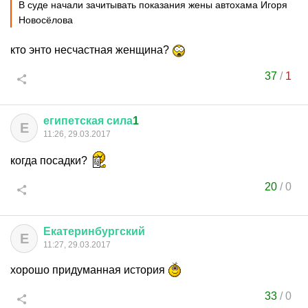
В суде начали зачитывать показания жены автохама Игоря
Новосёлова
кто энто несчастная женщина?
37
/
1
египетская
сила
1
Е
11:26, 29.03.2017
когда посадки?
20
/
0
Екатеринбургский
Е
11:27, 29.03.2017
хорошо придуманная история
33
/
0