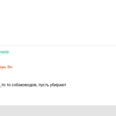
ещер
7
орь Do
то то собаководов, пусть убирают