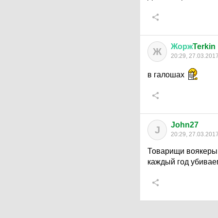
Жорж
Terkin
Ж
20:29, 27.03.201
в галошах
John27
J
20:29, 27.03.201
Товарищи воякеры,
каждый год убивае