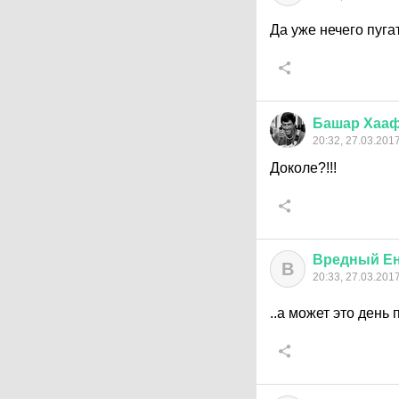
Да уже нечего пуг
Башар
Хааф
20:32, 27.03.201
Доколе?!!!
Вредный
Е
В
20:33, 27.03.201
..а может это день