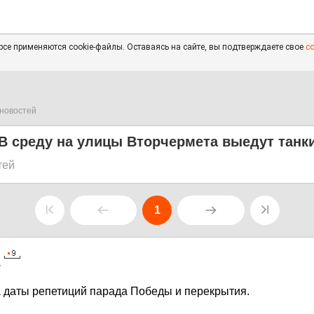
се применяются cookie-файлы. Оставаясь на сайте, вы подтверждаете свое
с
новостей
 В среду на улицы Вторчермета выедут танк
тей
1
7
 даты репетиций парада Победы и перекрытия.