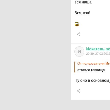
вся наша!
Вся, кэп!
Искатель
п
И
20:39, 27.03.201
От пользователя
Иг
оттаяло говнище.
Ну оно в основном_