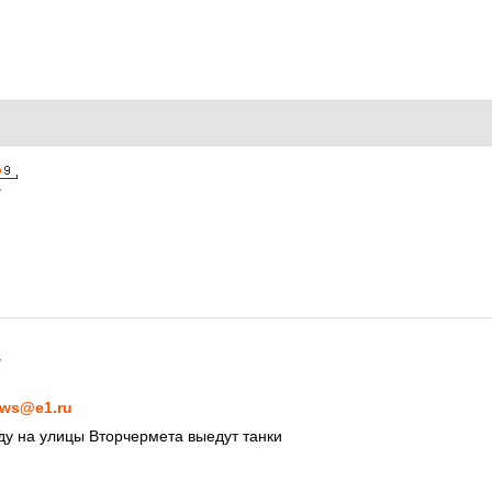
7
7
ws@e1.ru
еду на улицы Вторчермета выедут танки