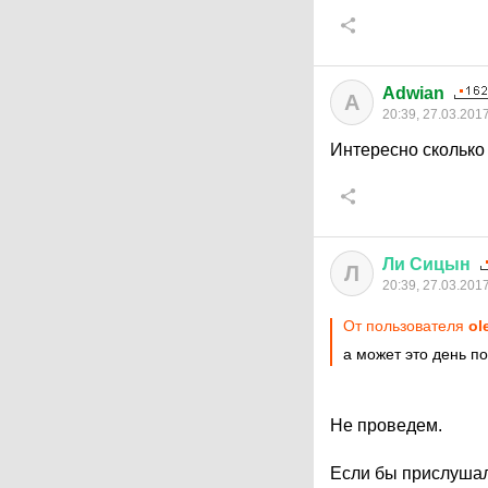
Adwian
A
20:39, 27.03.201
Интересно сколько
Ли
Сицын
Л
20:39, 27.03.201
От пользователя
ol
а может это день по
Не проведем.
Если бы прислушал