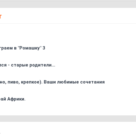
Т
граем в "Ромашку" 3
ся - старые родители...
ино, пиво, крепкое). Ваши любимые сочетания
ай Африки.
7