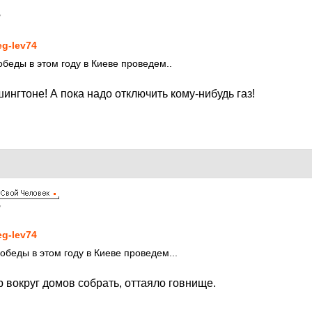
7
eg-lev74
обеды в этом году в Киеве проведем..
нгтоне! А пока надо отключить кому-нибудь газ!
7
eg-lev74
победы в этом году в Киеве проведем...
 вокруг домов собрать, оттаяло говнище.