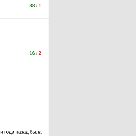
38
/
1
16
/
2
и года назад была