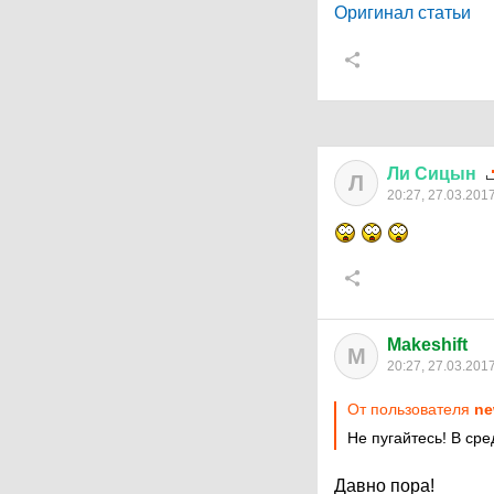
Оригинал статьи
Ли
Сицын
Л
20:27, 27.03.201
Makeshift
M
20:27, 27.03.201
От пользователя
ne
Не пугайтесь! В ср
Давно пора!