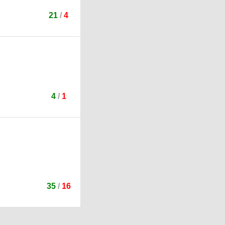
21
/
4
4
/
1
35
/
16