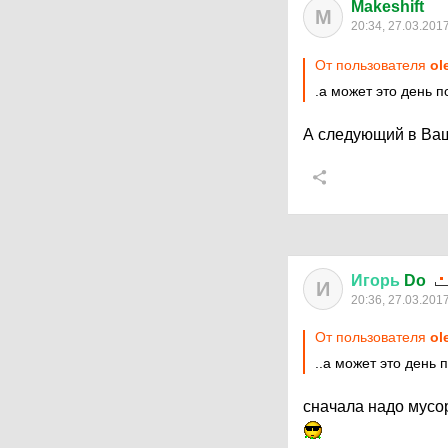
Makeshift
M
20:34, 27.03.201
От пользователя
ol
.а может это день п
А следующий в Ваши
Игорь
Do
И
20:36, 27.03.201
От пользователя
ol
..а может это день 
сначала надо мусор