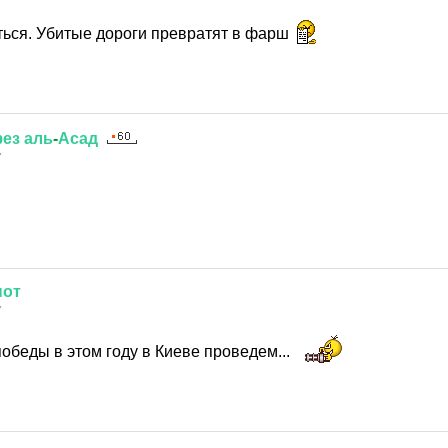
аться. Убитые дороги превратят в фарш
ез
аль
-
Асад
7
нот
7
 победы в этом году в Киеве проведем...