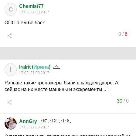
Chemist77
C
17:02, 27.03.2017
ОПС а ем бе баск
0
/
6
IraIrit (
Ирина
)
I
17:02, 27.03.2017
Раньше такие тренажеры были в каждом дворе. А
сейчас на их месте машины и экскременты...
30
/
0
AnnGry
17:03, 27.03.2017