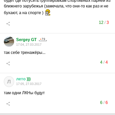
будет где потусить группировкам спортивных парней из
ближнего зарубежья (замечала, что они-то как раз и не
бухают, а на спорте )
12
/
3
Sergey GT
17:04, 27.03.2017
так себе тренажёры...
4
/
4
лето
)))
Л
17:05, 27.03.2017
там одни ЛКНы будут
6
/
6