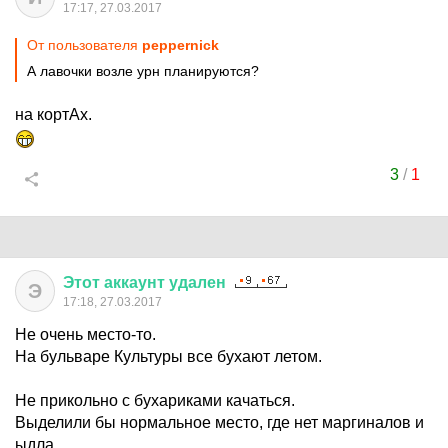
17:17, 27.03.2017
От пользователя
peppernick
А лавочки возле урн планируются?
на кортАх.
3
/
1
Этот
аккаунт
удален
Э
17:18, 27.03.2017
Не очень место-то.
На бульваре Культуры все бухают летом.
Не прикольно с бухариками качаться.
Выделили бы нормальное место, где нет маргиналов и
ыдла.