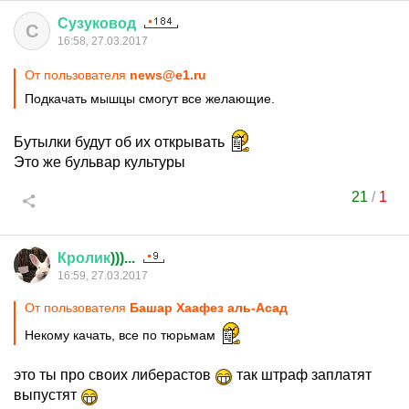
Сузуковод
С
16:58, 27.03.2017
От пользователя
news@e1.ru
Подкачать мышцы смогут все желающие.
Бутылки будут об их открывать
Это же бульвар культуры
21
/
1
Кролик
)))...
16:59, 27.03.2017
От пользователя
Башар Хаафез аль-Асад
Некому качать, все по тюрьмам
это ты про своих либерастов
так штраф заплатят
выпустят