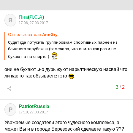
Яна
(
Я
.
С
.
А
)
Я
17:06, 27.03.2017
От пользователя
AnnGry
будет где потусить группировкам спортивных парней из
ближнего зарубежья (замечала, что они-то как раз и не
бухают, а на спорте )
они не бухают...но дурь жуют нарклтическую насвай что
ли как то так обзывается это
3
/
2
PatriotRussia
P
17:10, 27.03.2017
Уважаемые создатели этого чудесного комплекса, а
может Вы и в городе Березовский сделаете такую ???