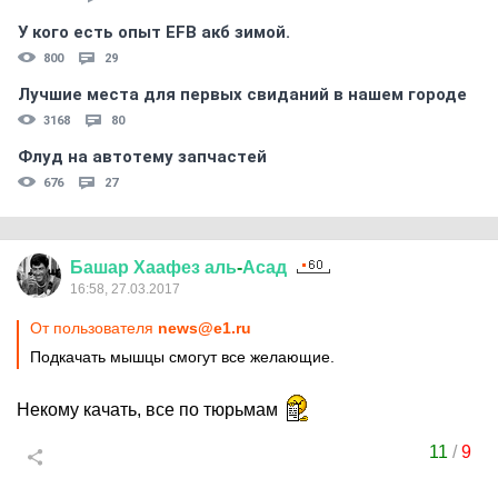
У кого есть опыт EFB акб зимой.
800
29
Лучшие места для первых свиданий в нашем городе
3168
80
Флуд на автотему запчастей
676
27
Башар
Хаафез
аль
-
Асад
16:58, 27.03.2017
От пользователя
news@e1.ru
Подкачать мышцы смогут все желающие.
Некому качать, все по тюрьмам
11
/
9