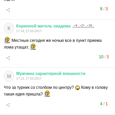
8
/
3
Коренной
житель
окадема
К
17:18, 27.03.2017
Местные сегодня же ночью все в пункт приема
лома утащат.
10
/
3
Мужчина
характерной
внешности
М
17:23, 27.03.2017
Что за турник со столбом по центру?
Кому в голову
такая идея пришла?
4
/
1