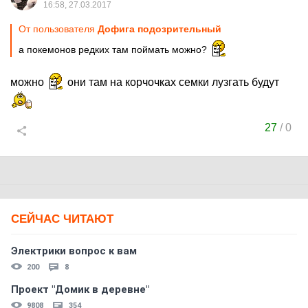
16:58, 27.03.2017
От пользователя
Дофига подозрительный
а покемонов редких там поймать можно?
можно
они там на корчочках семки лузгать будут
27
/
0
СЕЙЧАС ЧИТАЮТ
Электрики вопрос к вам
200
8
Проект "Домик в деревне"
9808
354