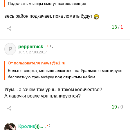
Подкачать мышцы смогут все желающие.
весь район подкачает, пока ломать будут
13
/
1
peppernick
P
16:57, 27.03.2017
От пользователя
news@e1.ru
Больше спорта, меньше алкоголя: на Уралмаше монтируют
бесплатную тренажёрку под открытым небом
Угум... а зачем там урны в таком количестве?
А лавочки возле урн планируются?
19
/
0
Кролик
)))...