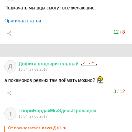
Подкачать мышцы смогут все желающие.
Оригинал статьи
12
/
8
Дофига
подозрительный
Д
16:54, 27.03.2017
а покемонов редких там поймать можно?
3
/
12
ТвориБардакМыЗдесьПроездом
Т
16:54, 27.03.2017
От пользователя
news@e1.ru