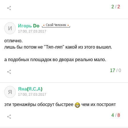
2
/
2
Игорь
Do
И
17:00, 27.03.2017
отлично.
лишь бы потом не "Тяп-ляп" какой из этого вышел.
а подобных площадок во дворах реально мало.
17
/
0
Яна
(
Я
.
С
.
А
)
Я
17:00, 27.03.2017
эти тренажёры обосрут быстрее
чем их построят
4
/
8