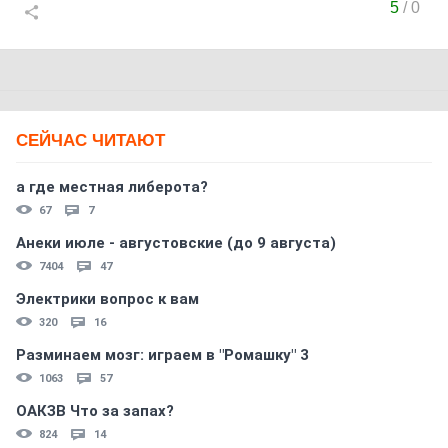
5
/
0
СЕЙЧАС ЧИТАЮТ
а где местная либерота?
67
7
Анеки июле - августовские (до 9 августа)
7404
47
Электрики вопрос к вам
320
16
Разминаем мозг: играем в "Ромашку" 3
1063
57
ОАКЗВ Что за запах?
824
14