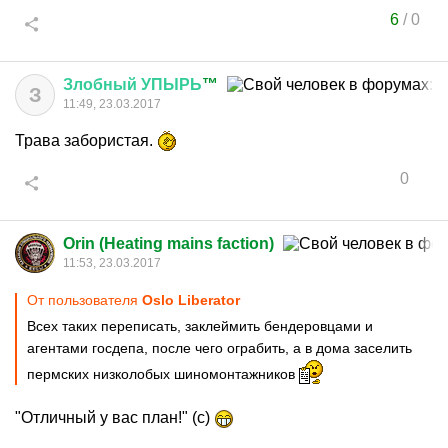
6
/
0
Злобный
УПЫРЬ
™
З
11:49, 23.03.2017
Трава забористая.
0
Orin (Heating mains faction)
11:53, 23.03.2017
От пользователя
Oslo Liberator
Всех таких переписать, заклеймить бендеровцами и
агентами госдепа, после чего ограбить, а в дома заселить
пермских низколобых шиномонтажников
"Отличный у вас план!" (с)