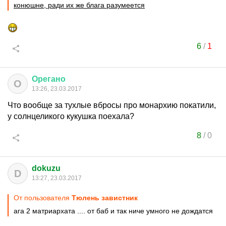
конюшне, ради их же блага разумеется
6
/
1
Орегано
О
13:26, 23.03.2017
Что вообще за тухлые вбросы про монархию покатили,
у солнцеликого кукушка поехала?
8
/
0
dokuzu
D
13:27, 23.03.2017
От пользователя
Тюлень завистник
ага 2 матриархата .... от баб и так ниче умного не дождатся