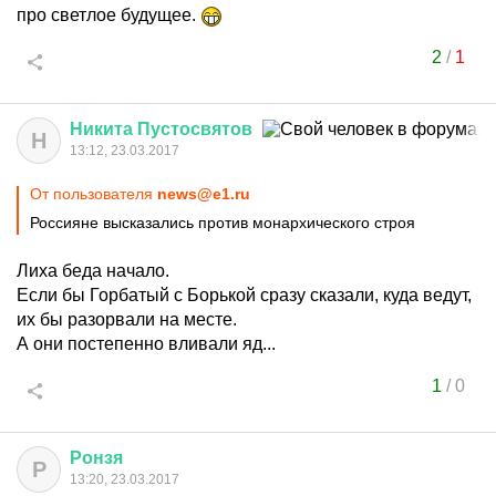
про светлое будущее.
2
/
1
Никита
Пустосвятов
Н
13:12, 23.03.2017
От пользователя
news@e1.ru
Россияне высказались против монархического строя
Лиха беда начало.
Если бы Горбатый с Борькой сразу сказали, куда ведут,
их бы разорвали на месте.
А они постепенно вливали яд...
1
/
0
Ронзя
Р
13:20, 23.03.2017