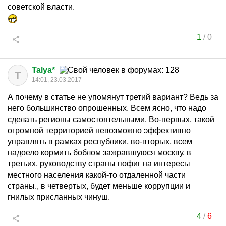
советской власти.
1
/
0
Talya*
T
14:01, 23.03.2017
А почему в статье не упомянут третий вариант? Ведь за
него большинство опрошенных. Всем ясно, что надо
сделать регионы самостоятельными. Во-первых, такой
огромной территорией невозможно эффективно
управлять в рамках республики, во-вторых, всем
надоело кормить боблом зажравшуюся москву, в
третьих, руководству страны пофиг на интересы
местного населения какой-то отдаленной части
страны., в четвертых, будет меньше коррупции и
гнилых присланных чинуш.
4
/
6