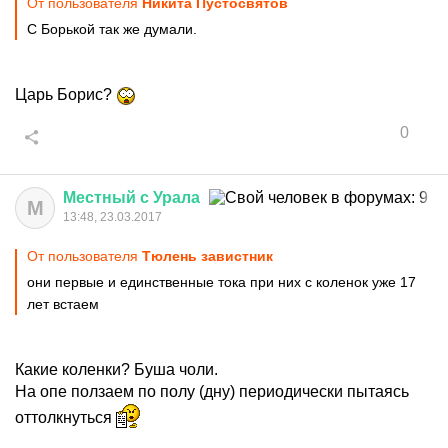
От пользователя
Никита Пустосвятов
С Борькой так же думали.
Царь Борис?
0
Местный
с
Урала
М
13:48, 23.03.2017
От пользователя
Тюлень завистник
они первые и единственные тока при них с коленок уже 17
лет встаем
Какие коленки? Буша чоли.
На опе ползаем по полу (дну) периодически пытаясь
оттолкнуться