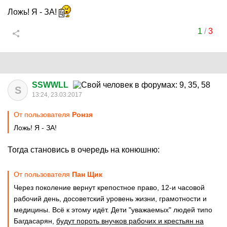
Ложь! Я - ЗА!
1
/
3
SSWWLL
S
13:24, 23.03.2017
От пользователя
Ронзя
Ложь! Я - ЗА!
Тогда становись в очередь на конюшню:
От пользователя
Пан Щик
Через поколение вернут крепостное право, 12-и часовой
рабочий день, досоветский уровень жизни, грамотности и
медицины. Всё к этому идёт. Дети "уважаемых" людей типо
Багдасарян,
будут пороть внучков рабочих и крестьян на