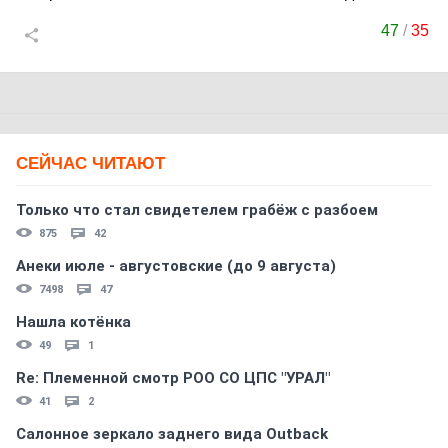
47
/
35
СЕЙЧАС ЧИТАЮТ
Только что стал свидетелем грабёж с разбоем
875
42
Анеки июле - августовские (до 9 августа)
7498
47
Нашла котёнка
49
1
Re: Племеннoй смoтр РOO CO ЦПС "УРАЛ"
41
2
Салонное зеркало заднего вида Outback