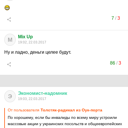
7
/
3
Mix Up
M
19:02, 22.03.2017
Ну и ладно, деньги целее будут.
86
/
3
Экономист
-
надомник
Э
19:03, 22.03.2017
От пользователя
Толстяк-радикал из Оук-порта
По хорошему, если бы инвалиды по всему миру устроили
массовые акции у украинских посольств и общеевропейских