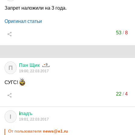
Запрет наложили на 3 года.
Оригинал статьи
53
/
8
Пан
Щик
П
19:00, 22.03.2017
СУГС!
22
/
4
i
падъ
I
19:01, 22.03.2017
От пользователя
news@e1.ru