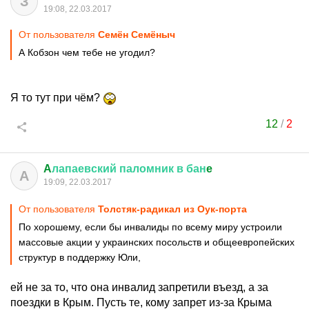
З
19:08, 22.03.2017
От пользователя
Ceмён Семёныч
А Кобзон чем тебе не угодил?
Я то тут при чём?
12
/
2
A
лапаевский
паломник
в
бан
e
A
19:09, 22.03.2017
От пользователя
Толстяк-радикал из Оук-порта
По хорошему, если бы инвалиды по всему миру устроили
массовые акции у украинских посольств и общеевропейских
структур в поддержку Юли,
ей не за то, что она инвалид запретили въезд, а за
поездки в Крым. Пусть те, кому запрет из-за Крыма