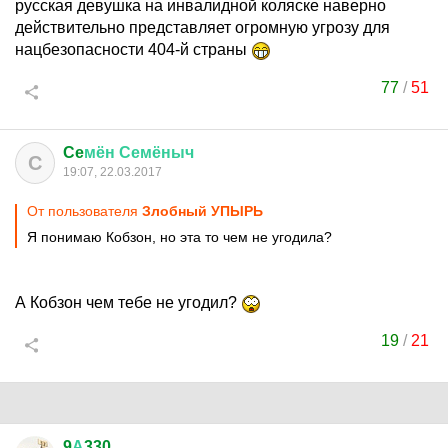
русская девушка на инвалидной коляске наверно
действительно представляет огромную угрозу для
нацбезопасности 404-й страны
77
/
51
Ce
мён
Семёныч
C
19:07, 22.03.2017
От пользователя
Злобный УПЫРЬ
Я понимаю Кобзон, но эта то чем не угодила?
А Кобзон чем тебе не угодил?
19
/
21
9
А
330