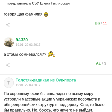
представитель СБУ Елена Гитлярская
говорящая фамилия
99
/
11
9
А
330
19:01, 22.03.2017
а хтобы сомневался??
64
/
0
Толстяк
-
радикал
из
Оук
-
порта
Т
19:01, 22.03.2017
По хорошему, если бы инвалиды по всему миру
устроили массовые акции у украинских посольств и
общеевропейских структур в поддержку Юли, то было
бы правильно. Но, боюсь, что ничего не выйдет.