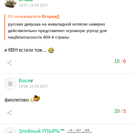
19:07, 22.03.2017
От пользователя
Егорка()
русская девушка на инвалидной коляске наверно
действительно представляет огромную угрозу для
нацбезопасности 404-й страны
и КВН кстати тож....
15
/
6
Вася
v
В
19:08, 22.03.2017
фиолетово
20
/
5
Злобный
УПЫРЬ
™