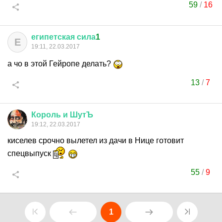
59
/
16
египетская
сила
1
Е
19:11, 22.03.2017
а чо в этой Гейропе делать?
13
/
7
Король
и
ШутЪ
19:12, 22.03.2017
киселев срочно вылетел из дачи в Нице готовит
спецвыпуск
55
/
9
1