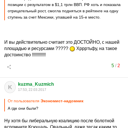
позиции с результатом в $1,1 трлн ВВП. РФ хоть и показала
отрицательный рост, смогла подняться в рейтинге на одну
ступень за счет Мексики, упавшей на 15-е место.
И вы действительно считает это ДОСТОЙНО, с нашей
площадью и ресурсами ?????
Хррртьфу, на такое
достоинство !!!!!!!!!!!!
5
/
2
kuzma_Kuzmich
K
17:53, 22.03.2017
От пользователя
Экономист-надомник
А где они были?
Ну хотя бы либеральную коалицию после болотной
вспомните Ксюшадь, Овальный, даже тесак каким то