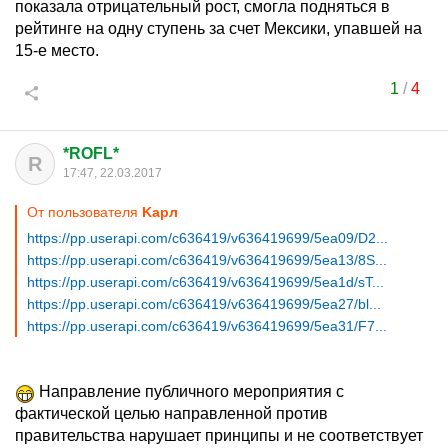
показала отрицательный рост, смогла подняться в
рейтинге на одну ступень за счет Мексики, упавшей на
15-е место.
1
/
4
*ROFL*
R
17:47, 22.03.2017
От пользователя
Kapл
https://pp.userapi.com/c636419/v636419699/5ea09/D2...
https://pp.userapi.com/c636419/v636419699/5ea13/8S...
https://pp.userapi.com/c636419/v636419699/5ea1d/sT...
https://pp.userapi.com/c636419/v636419699/5ea27/bl...
https://pp.userapi.com/c636419/v636419699/5ea31/F7...
Направление публичного мероприятия с
фактической целью направленной против
правительства нарушает принципы и не соответствует