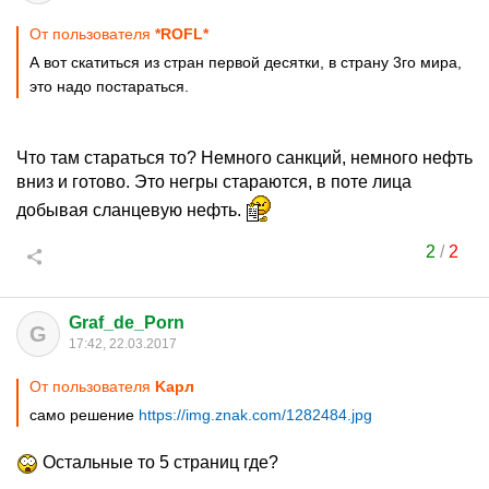
От пользователя
*ROFL*
А вот скатиться из стран первой десятки, в страну 3го мира,
это надо постараться.
Что там стараться то? Немного санкций, немного нефть
вниз и готово. Это негры стараются, в поте лица
добывая сланцевую нефть.
2
/
2
Graf_de_Porn
G
17:42, 22.03.2017
От пользователя
Kapл
само решение
https://img.znak.com/1282484.jpg
Остальные то 5 страниц где?