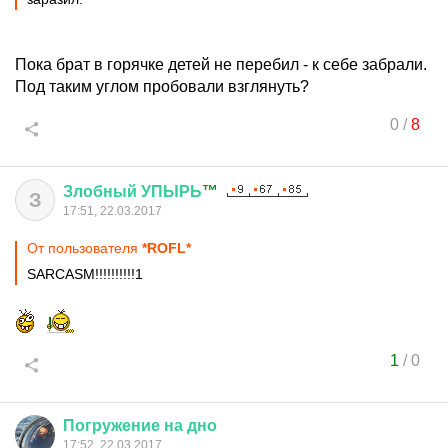
Пока брат в горячке детей не перебил - к себе забрали.
Под таким углом пробовали взглянуть?
0
/
8
Злобный
УПЫРЬ
™
З
17:51, 22.03.2017
От пользователя
*ROFL*
SARCASM!!!!!!!!!!1
1
/
0
Погружение
на
дно
17:52, 22.03.2017