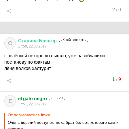
2
/
0
Старина
Брюгер
С
17:50, 22.03.2017
с зелёнкой нехорошо вышло, уже разоблачили
постанову по фактам
лёня волков халтурит
1
/
9
el gato negro
E
17:51, 22.03.2017
От пользователя
imxo
Очень дерзкий поступок, пока брат болеет, которого сам и
заразил.