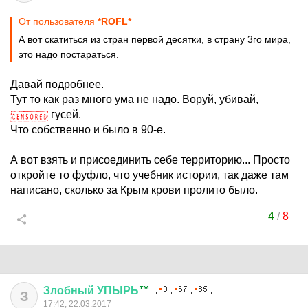
От пользователя
*ROFL*
А вот скатиться из стран первой десятки, в страну 3го мира,
это надо постараться.
Давай подробнее.
Тут то как раз много ума не надо. Воруй, убивай,
гусей.
Что собственно и было в 90-е.
А вот взять и присоединить себе территорию... Просто
откройте то фуфло, что учебник истории, так даже там
написано, сколько за Крым крови пролито было.
4
/
8
Злобный
УПЫРЬ
™
З
17:42, 22.03.2017