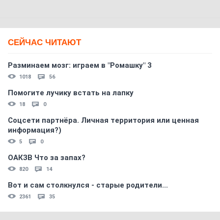
СЕЙЧАС ЧИТАЮТ
Разминаем мозг: играем в "Ромашку" 3
1018
56
Помогите лучику встать на лапку
18
0
Соцсети партнёра. Личная территория или ценная
информация?)
5
0
ОАКЗВ Что за запах?
820
14
Вот и сам столкнулся - старые родители...
2361
35