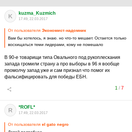
kuzma_Kuzmich
K
17:49, 22.03.2017
От пользователя
Экономист-надомник
Вам бы хотелось, я знаю. но что-то мешает. Остается только
восхищаться теми лидерами, кому не помешало
В 90-е товарищи типа Овального под рукоплескания
запада громили страну а про выборы в 96 я вообще
промолчу запад уже и сам признал что помог их
фальсифицировать для победы ЕБН.
1
/
7
*ROFL*
R
17:49, 22.03.2017
От пользователя
el gato negro