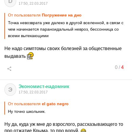
D
17:50, 22.03.2017
От пользователя
Погружение на дно
Точка невозврата уже далеко в другой вселенной, в связи с
чем начинается параноидальный невроз, бессонница со
всеми вытекающими
Не надо симптомы своих болезней за общественные
выдавать
0
/
4
Экономист
-
надомник
Э
17:50, 22.03.2017
От пользователя
el gato negro
Ну точно школьник.
Ну да, куда уж мне до взрослого, рассказывающего то
про отжатие Крыма, то про воруй.