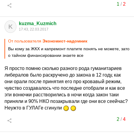
1
/
2
kuzma_Kuzmich
K
17:43, 22.03.2017
От пользователя
Экономист-надомник
Вы кому за ЖКХ и капремонт платите понять не можете, зато
о тайном финансировании знаете все
Я просто помню сколько разного рода гуманитариев
либералов было раскручено до закона в 12 году, как
они орали после принятия его про кровавый режим,
чувство создавалось что последне отобрали и как все
эти вонючки расстворились в ночи когда закон таки
приняли и 90% НКО позакрывали где они все сеейчас?
Неужто в ГУЛАГе сгинули
2
/
4