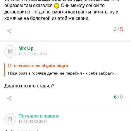
образом там оказался
Они между собой то
договорится тогда не смогли как гранты пилить, ну и
хомячье на болотной из этой же серии.
3
/
5
Mix Up
M
17:53, 22.03.2017
От пользователя
el gato negro
Пока брат в горячке детей не перебил - к себе забрали.
Диагноз то кто ставил?
6
/
0
Петушок
в
законе
П
17:53, 22.03.2017