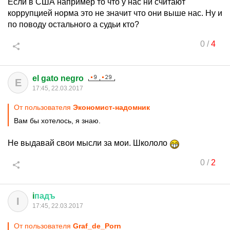
Если в США например то что у нас ни считают
коррупцией норма это не значит что они выше нас. Ну и
по поводу остального а судьи кто?
0
/
4
el gato negro
E
17:45, 22.03.2017
От пользователя
Экономист-надомник
Вам бы хотелось, я знаю.
Не выдавай свои мысли за мои. Школоло
0
/
2
i
падъ
I
17:45, 22.03.2017
От пользователя
Graf_de_Porn