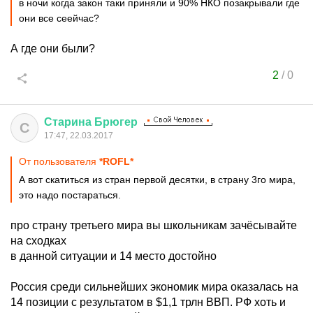
в ночи когда закон таки приняли и 90% НКО позакрывали где
они все сеейчас?
А где они были?
2
/
0
Старина
Брюгер
С
17:47, 22.03.2017
От пользователя
*ROFL*
А вот скатиться из стран первой десятки, в страну 3го мира,
это надо постараться.
про страну третьего мира вы школьникам зачёсывайте
на сходках
в данной ситуации и 14 место достойно
Россия среди сильнейших экономик мира оказалась на
14 позиции с результатом в $1,1 трлн ВВП. РФ хоть и