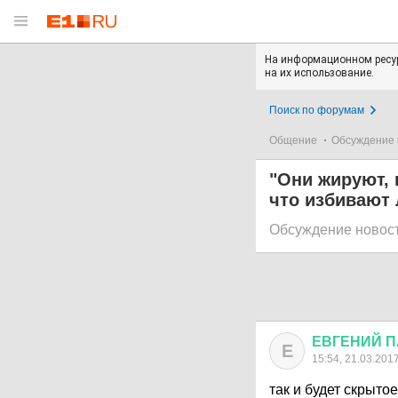
На информационном ресур
на их использование.
Поиск по форумам
Общение
Обсуждение 
"Они жируют, 
что избивают 
Обсуждение новос
ЕВГЕНИЙ
П
Е
15:54, 21.03.201
так и будет скрыто