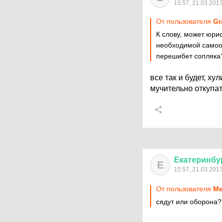
15:57, 21.03.201
От пользователя
Gr
К слову, может юри
необходимой самообо
перешибет сопляка
все так и будет, х
мучительно откупа
Екатеринбу
Е
15:57, 21.03.201
От пользователя
М
сядут или оборона?