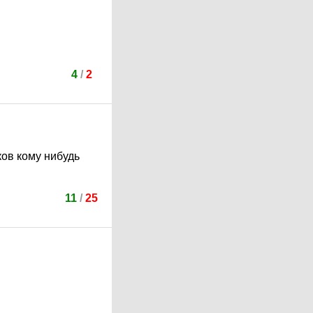
4
/
2
ков кому нибудь
11
/
25