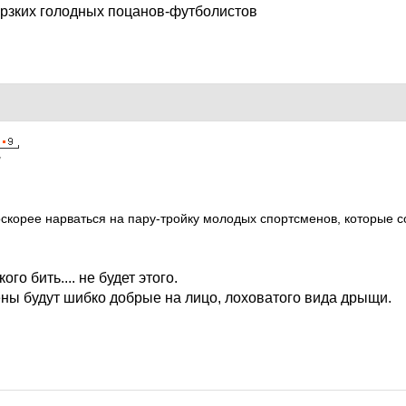
ерзких голодных поцанов-футболистов
7
корее нарваться на пару-тройку молодых спортсменов, которые со
го бить.... не будет этого.
ены будут шибко добрые на лицо, лоховатого вида дрыщи.