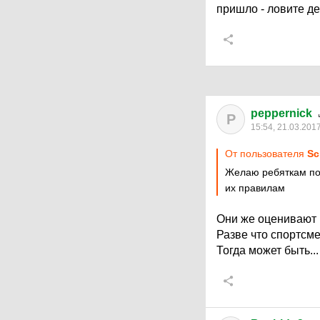
пришло - ловите д
peppernick
P
15:54, 21.03.201
От пользователя
Sс
Желаю ребяткам пос
их правилам
Они же оценивают ко
Разве что спортсм
Тогда может быть...