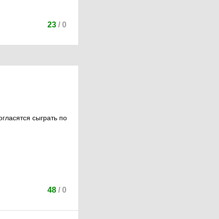
23
/
0
гласятся сыграть по
48
/
0