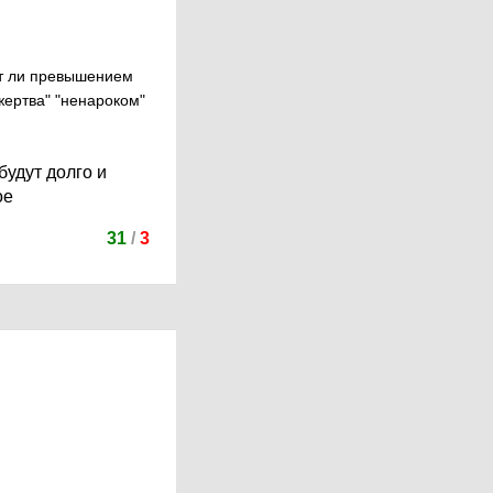
дет ли превышением
жертва" "ненароком"
будут долго и
ое
31
/
3