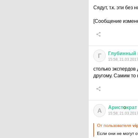
Сядут, т.к. эти без 
[Сообщение измене
Глубинный
Г
15:58, 21.03.201
столько экспердов
другому. Самим то
Арист
o
крат
А
15:58, 21.03.201
От пользователя
vi
Если они не могут о