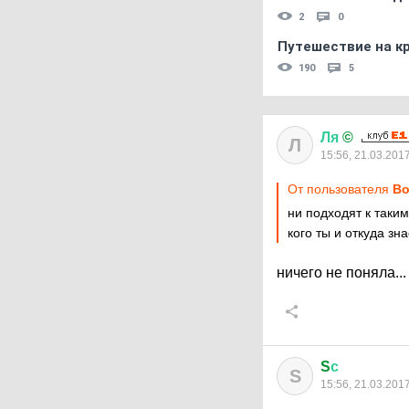
2
0
Путешествие на кр
190
5
Ля
©
Л
15:56, 21.03.201
От пользователя
Во
ни подходят к таки
кого ты и откуда з
ничего не поняла...
S
с
S
15:56, 21.03.201