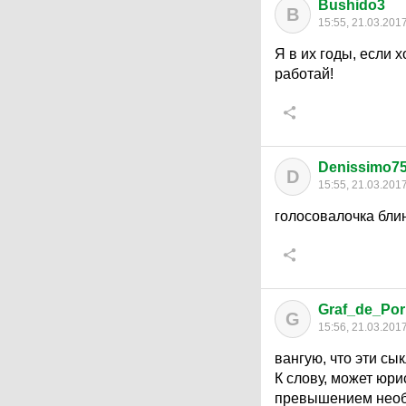
Bushido3
B
15:55, 21.03.201
Я в их годы, если 
работай!
Denissimo7
D
15:55, 21.03.201
голосовалочка блин
Graf_de_Po
G
15:56, 21.03.201
вангую, что эти сы
К слову, может юри
превышением необхо