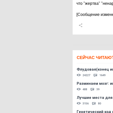
что "жертва" "нен
[Сообщение измене
СЕЙЧАС ЧИТАЮ
Флудовая(конец и
24227
1649
Разминаем мозг: и
488
39
Лучшие места для
3156
80
Генетический код 