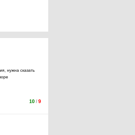
ия, нужна сказать
воре
10
/
9