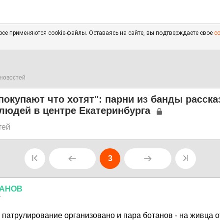
се применяются cookie-файлы. Оставаясь на сайте, вы подтверждаете свое
с
новостей
покупают что хотят": парни из банды расска
людей в центре Екатеринбурга
тей
3
АНОВ
7
е патрулирование организовано и пара ботанов - на живца 