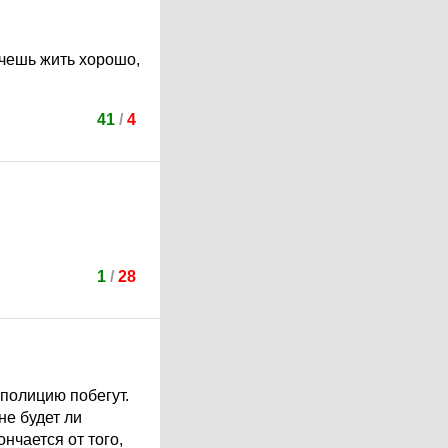
Хочешь жить хорошо,
41
/
4
1
/
28
 полицию побегут.
не будет ли
нчается от того,