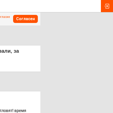
огласие
Согласен
зали, за
отловят! время