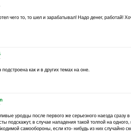
7
хотел чего то, то шел и зарабатывал! Надо денег, работай! 
5
7
 подстроена как и в других темах на оне.
rn
7
кливые уродцы после первого же серьезного наезда сразу в
сты подскажут, в случае нападения такой толпой на одного, 
димой самообороны, если кто- нибудь из них случайно ско