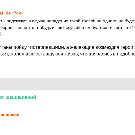
7
af_de_Porn
сты подскажут, в случае нападения такой толпой на одного, не бу
роны, если кто- нибудь из них случайно скончается от того, что "
?
улиганы пойдут потерпевшими, а желающие возмездия герои 
ться, жалея всю оставшуюся жизнь, что ввязались в подобн
рг
шашлычный
7
еньшиков