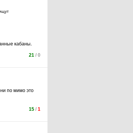
 ищут
чанные кабаны.
21
/
0
ни по мимо это
15
/
1