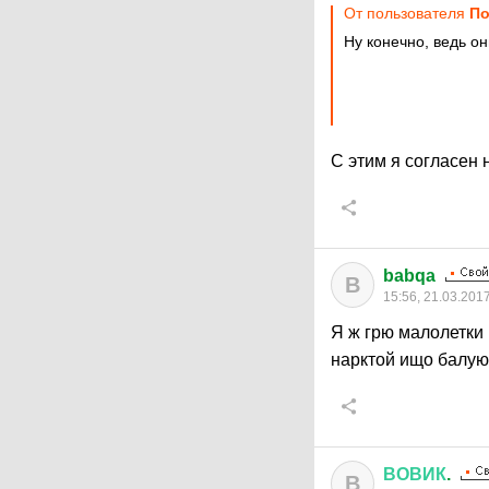
От пользователя
По
Ну конечно, ведь о
С этим я согласен 
babqa
B
15:56, 21.03.201
Я ж грю малолетки
нарктой ищо балую
ВОВИК
.
В