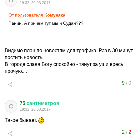
Н
19:32, 20.03.2017
От пользователя
Комуняка
Панин. А причем тут мы и Судан???
Видимо план по новостям для трафика. Раз в 30 минут
постить новость.
В городе слава Богу спокойно - тянут за уши ересь
прочую....
9
/
0
75
сантиметров
С
19:32, 20.03.2017
Такое бывает.
2
/
2