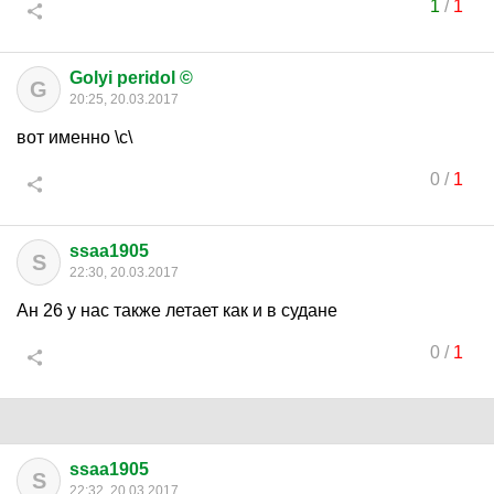
1
/
1
Golyi peridol ©
G
20:25, 20.03.2017
вот именно \с\
0
/
1
ssaa1905
S
22:30, 20.03.2017
Ан 26 у нас также летает как и в судане
0
/
1
ssaa1905
S
22:32, 20.03.2017