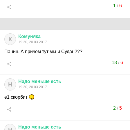
1
/
6
Комуняка
К
19:30, 20.03.2017
Панин. А причем тут мы и Судан???
18
/
6
Надо
меньше
есть
Н
19:30, 20.03.2017
е1 скорбит
2
/
5
Надо
меньше
есть