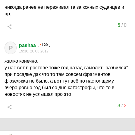
никогда ранее не переживал та за южных суданцев и
пр.
5
/
0
pashaa
P
19:36, 20.03.2017
жалко конечно.
у нас вот в ростове тоже год назад самолёт "разбился"
при посадке дак что то там совсем фрагментов
фюзеляжа не было, а вот тут всё по настоящему.
вчера ровно год был со дня катастрофы, что то в
новостях не услышал про это
3
/
3