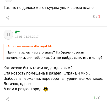
Так что не далеко мы от судана ушли в этом плане
0
/
1
/\^*
U
13:01, 21.03.2017
От пользователя
Alexey-Ekb
Панин, а зачем нам это знать? На Урале новости
закончились или тебе лишь бы что-нибудь запилить в ленту?
Как можно быть таким недогадливым?
Эта новость помещена в раздел "Страна и мир".
Выборы в Германии, переворот в Турции, всякое такое.
Логично, однако.
А вам в раздел город.
1
/
0