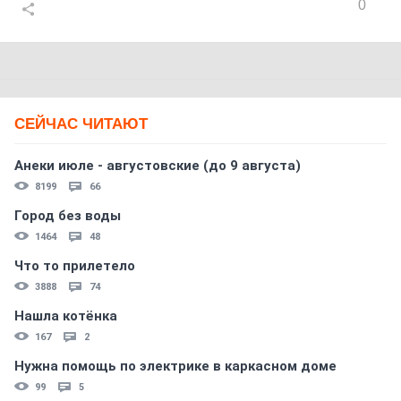
0
СЕЙЧАС ЧИТАЮТ
Анеки июле - августовские (до 9 августа)
8199
66
Город без воды
1464
48
Что то прилетело
3888
74
Нашла котёнка
167
2
Нужна помощь по электрике в каркасном доме
99
5