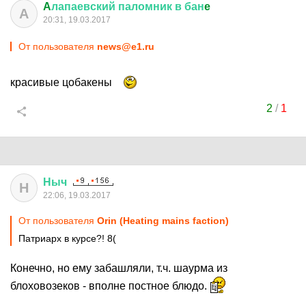
A
лапаевский
паломник
в
бан
e
A
20:31, 19.03.2017
От пользователя
news@e1.ru
красивые цобакены
2
/
1
Ныч
Н
22:06, 19.03.2017
От пользователя
Orin (Heating mains faction)
Патриарх в курсе?! 8(
Конечно, но ему забашляли, т.ч. шаурма из
блоховозеков - вполне постное блюдо.