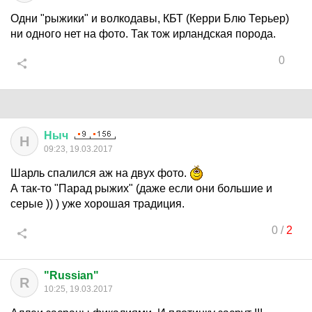
Одни "рыжики" и волкодавы, КБТ (Керри Блю Терьер)
ни одного нет на фото. Так тож ирландская порода.
0
Ныч
Н
09:23, 19.03.2017
Шарль спалился аж на двух фото.
А так-то "Парад рыжих" (даже если они большие и
серые )) ) уже хорошая традиция.
0
/
2
"Russian"
R
10:25, 19.03.2017