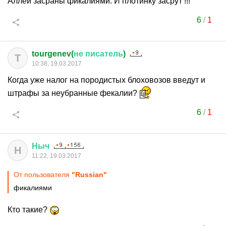
Аллеи засраны фикалиями. И плотинку засрут !!!
6
/
1
tourgenev(
не
писатель
)
T
10:38, 19.03.2017
Когда уже налог на породистых блоховозов введут и
штрафы за неубранные фекалии?
6
/
1
Ныч
Н
11:22, 19.03.2017
От пользователя
"Russian"
фикалиями
Кто такие?