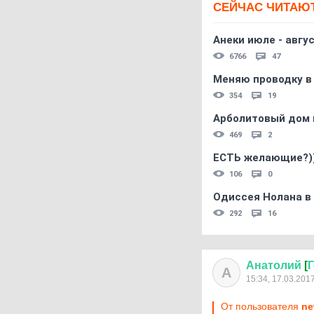
СЕЙЧАС ЧИТАЮ
Анеки июле - авгус
6766
47
Меняю проводку в
354
19
Арболитовый дом 
469
2
ЕСТЬ желающие?)
106
0
Одиссея Нолана в
292
16
Анатолий
[
Г
А
15:34, 17.03.201
От пользователя
ne