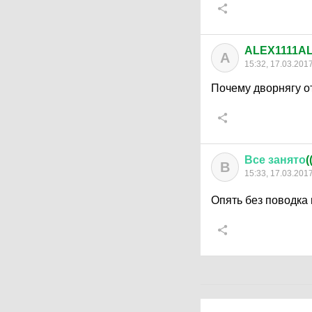
ALEX1111A
A
15:32, 17.03.201
Почему дворнягу отп
Все
занято
(
В
15:33, 17.03.201
Опять без поводка