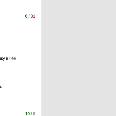
8
/
31
шку в чём
ь.
10
/
0