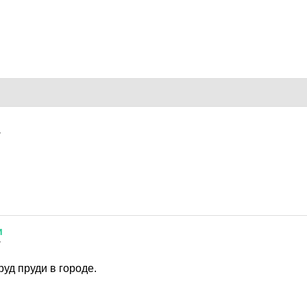
7
и
7
руд пруди в городе.