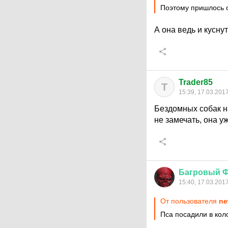
Поэтому пришлось с
А она ведь и куснут
Trader85
T
15:39, 17.03.201
Бездомных собак н
не замечать, она у
Багровый
Ф
15:40, 17.03.201
От пользователя
ne
Пса посадили в кол