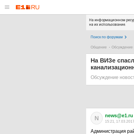
На информационном ресур
на их использование.
Поиск по форумам
Общение
Обсуждение 
На ВИЗе спасл
канализацион
Обсуждение новос
news@e1.ru
N
15:21, 17.03.201
Администрация райо