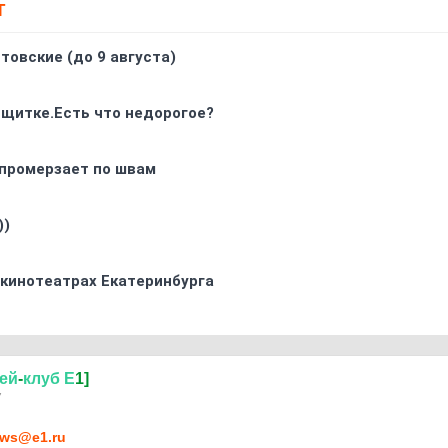
Т
товские (до 9 августа)
 щитке.Есть что недорогое?
промерзает по швам
))
 кинотеатрах Екатеринбурга
ей
-
клуб
Е
1]
7
ws@e1.ru