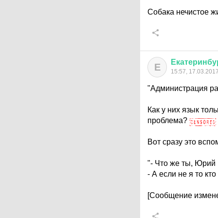
Собака нечистое ж
Екатеринбу
Е
15:57, 17.03.201
"Администрация ра
Как у них язык тол
проблема?
Вот сразу это вспо
"- Что же ты, Юрий
- А если не я то кт
[Сообщение измене