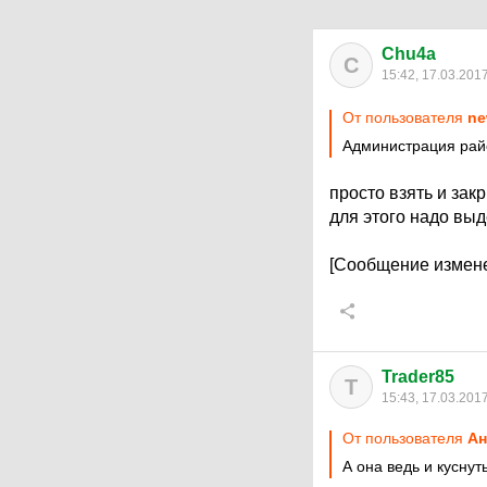
Chu4a
C
15:42, 17.03.201
От пользователя
ne
Администрация райо
просто взять и закр
для этого надо выд
[Сообщение измене
Trader85
T
15:43, 17.03.201
От пользователя
Ан
А она ведь и куснут