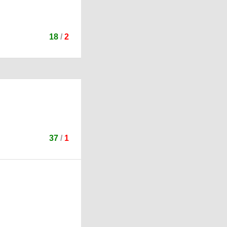
18
/
2
37
/
1