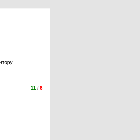
нтору
11
/
6