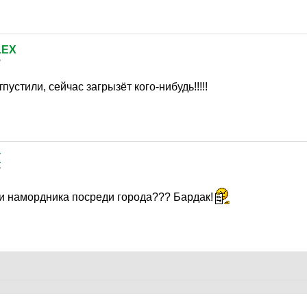
LEX
7
устили, сейчас загрызёт кого-нибудь!!!!!
(
7
 и намордника посреди города??? Бардак!