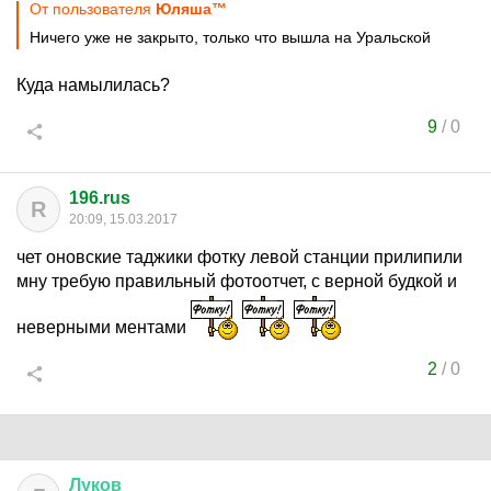
От пользователя
Юляша™
Ничего уже не закрыто, только что вышла на Уральской
Куда намылилась?
9
/
0
196.rus
R
20:09, 15.03.2017
чет оновские таджики фотку левой станции прилипили
мну требую правильный фотоотчет, с верной будкой и
неверными ментами
2
/
0
Луков