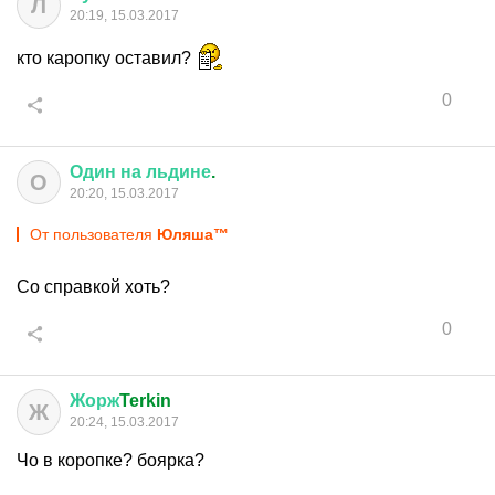
Л
20:19, 15.03.2017
кто каропку оставил?
0
Один
на
льдине
.
О
20:20, 15.03.2017
От пользователя
Юляша™
Со справкой хоть?
0
Жорж
Terkin
Ж
20:24, 15.03.2017
Чо в коропке? боярка?