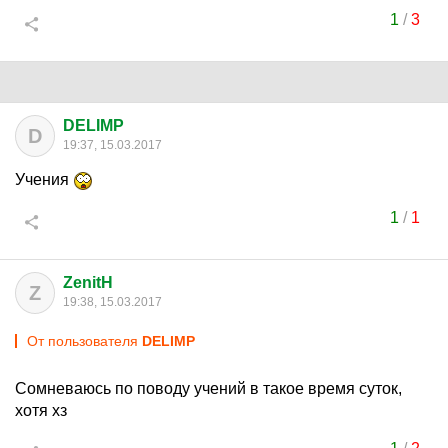
1
/
3
DELIMP
D
19:37, 15.03.2017
Учения
1
/
1
ZenitH
Z
19:38, 15.03.2017
От пользователя
DELIMP
Сомневаюсь по поводу учений в такое время суток,
хотя хз