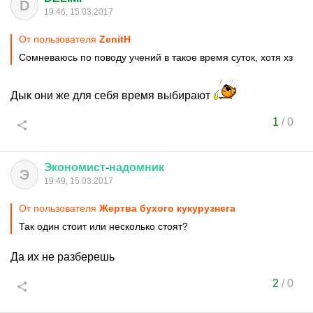
D
19:46, 15.03.2017
От пользователя
ZenitH
Сомневаюсь по поводу учений в такое время суток, хотя хз
Дык они же для себя время выбирают
1
/
0
Экономист
-
надомник
Э
19:49, 15.03.2017
От пользователя
Жертва бухого кукурузнега
Так один стоит или несколько стоят?
Да их не разберешь
2
/
0