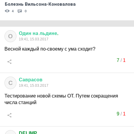
Болезнь Вильсона-Коновалова
4
0
Один
на
льдине
.
О
19:41, 15.03.2017
Весной каждый по-своему с ума сходит?
7
/
1
Саврасов
С
19:41, 15.03.2017
Тестирование новой схемы ОТ. Путем сокращения
числа станций
9
/
1
DELIMP