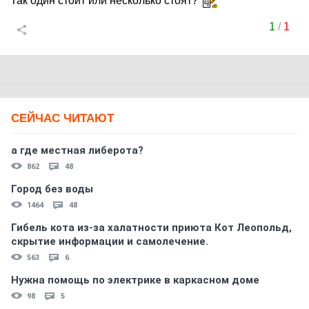
Так один стоит или несколько стоят?
1
/
1
СЕЙЧАС ЧИТАЮТ
а где местная либерота?
862
48
Город без воды
1464
48
Гибель кота из-за халатности приюта Кот Леопольд,
скрытиe информации и самолечение.
563
6
Нужна помощь по электрике в каркасном доме
98
5