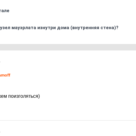
тале
узел мауэрлата изнутри дома (внутренняя стена)?
7
amoff
кем поизголяться)
7