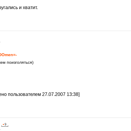
угались и хватит.
7
DОmen=-
кем поизголяться)
но пользователем 27.07.2007 13:38]
7