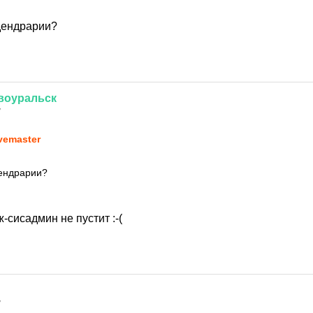
дендрарии?
воуральск
7
vemaster
дендрарии?
-сисадмин не пустит :-(
7