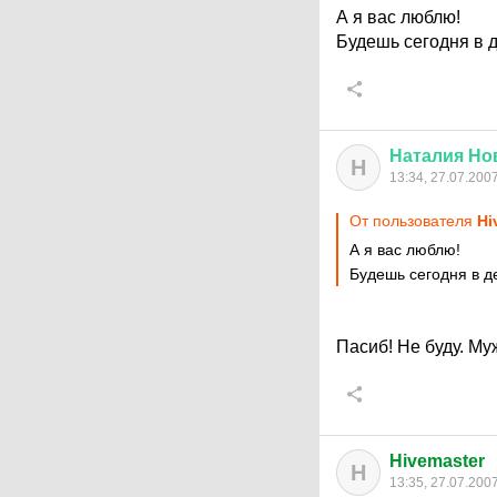
А я вас люблю!
Будешь сегодня в 
Наталия
Но
Н
13:34, 27.07.200
От пользователя
Hi
А я вас люблю!
Будешь сегодня в 
Пасиб! Не буду. Муж
Hivemaster
H
13:35, 27.07.200