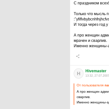
С праздником всех
Только что мысль 
:"yfiflvbybcnhfnjhcf
И тогда через год 
А про женщин админ
мрачен и сварлив.
Именно женщины-ад
Hivemaster
H
13:32, 27.07.200
От пользователя
na
А про женщин админ
сварлив.
Именно женщины-ад