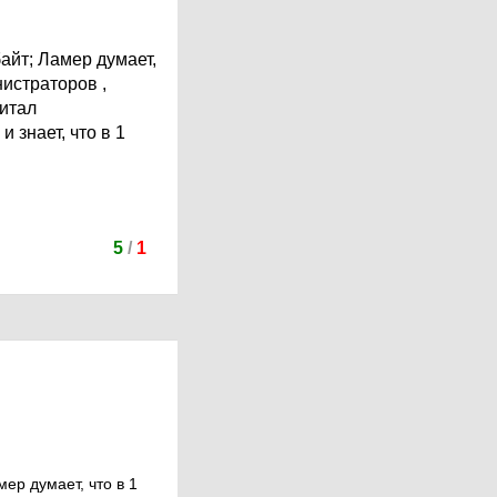
байт; Ламер думает,
нистраторов ,
читал
 знает, что в 1
5
/
1
ер думает, что в 1