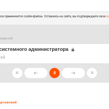
се применяются cookie-файлы. Оставаясь на сайте, вы подтверждаете свое
с
новостей
 системного администратора
тей
8
7
ртовский