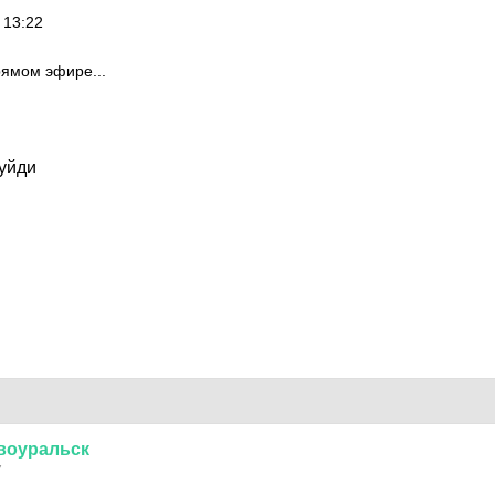
 13:22
рямом эфире...
.уйди
воуральск
7