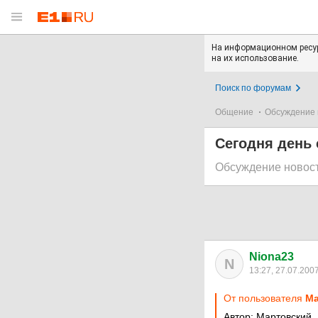
На информационном ресур
на их использование.
Поиск по форумам
Общение
Обсуждение 
Сегодня день
Обсуждение новос
Niona23
N
13:27, 27.07.200
От пользователя
Ма
Автор: Мартовский