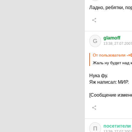
Ладно, ребятки, пор
glamoff
G
13:38, 27.07.200
От пользователя
-=
Жаль ну будет над 
Нука фу.
Яж написал: МИР.
[Сообщение измене
посетители
П
13:39, 27.07.200