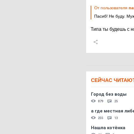
От пользователя
na
Пасиб! Не буду. Му
Типа ты будешь с 
СЕЙЧАС ЧИТАЮ
Город без воды
879
25
а где местная либ
255
13
Нашла котёнка