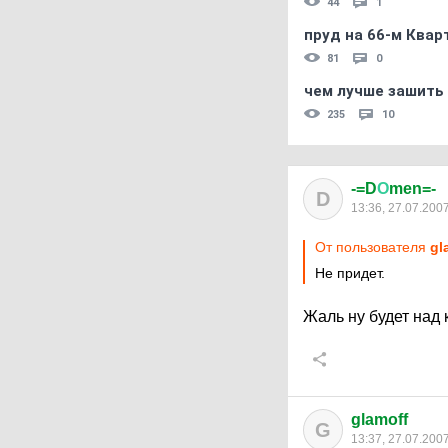
44
1
пруд на 66-м Квар
81
0
чем лучше зашить 
235
10
-=D
О
men=-
D
13:36, 27.07.200
От пользователя
gl
Не придет.
Жаль ну будет над 
glamoff
G
13:37, 27.07.200