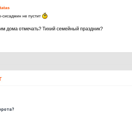
tatas
ж-сисадмин не пустит
ним дома отмечать? Тихий семейный праздник?
Т
ерота?