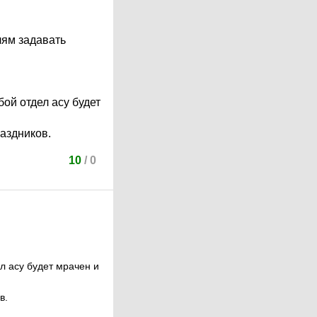
лям задавать
ой отдел асу будет
аздников.
10
/
0
л асу будет мрачен и
в.