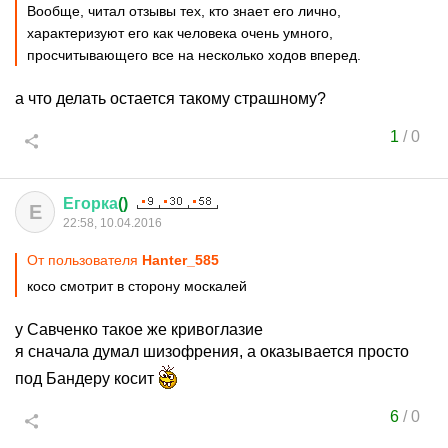
Вообще, читал отзывы тех, кто знает его лично,
характеризуют его как человека очень умного,
просчитывающего все на несколько ходов вперед.
а что делать остается такому страшному?
1
/
0
Егорка
()
Е
22:58, 10.04.2016
От пользователя
Hanter_585
косо смотрит в сторону москалей
у Савченко такое же кривоглазие
я сначала думал шизофрения, а оказывается просто
под Бандеру косит
6
/
0