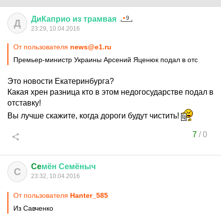
ДиКаприо
из
трамвая
Д
23:29, 10.04.2016
От пользователя
news@e1.ru
Премьер-министр Украины Арсений Яценюк подал в отс
Это новости Екатеринбурга?
Какая хрен разница кто в этом недогосударстве подал в
отставку!
Вы лучше скажите, когда дороги будут чистить!
7
/
0
Ce
мён
Семёныч
C
23:32, 10.04.2016
От пользователя
Hanter_585
Из Савченко