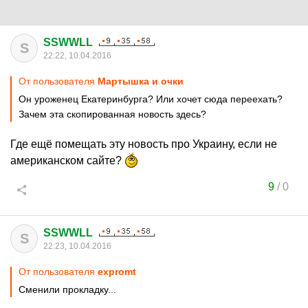
SSWWLL
S
22:22, 10.04.2016
От пользователя
Мартышка и очки
Он уроженец Екатеринбурга? Или хочет сюда переехать?
Зачем эта скопированная новость здесь?
Где ещё помещать эту новость про Украину, если не
американском сайте?
9
/
0
SSWWLL
S
22:23, 10.04.2016
От пользователя
expromt
Сменили прокладку...