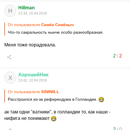
Hillman
H
23:34, 10.04.2016
От пользователя
Ceмён Семёныч
Что-то сакральность нынче особо разнообразная.
Меня тоже порадовала.
2
/
2
ХорошийНик
Х
23:42, 10.04.2016
От пользователя
SSWWLL
Расстроился из-за референдума в Голландии.
ак там одни "ватники", в голландии то, как наши -
нифига не понимают
2
/
0