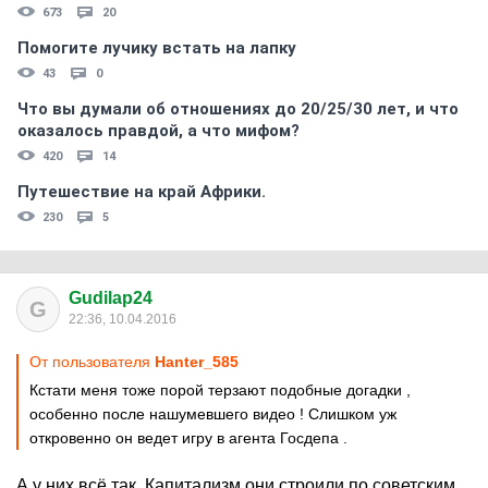
673
20
Помогите лучику встать на лапку
43
0
Что вы думали об отношениях до 20/25/30 лет, и что
оказалось правдой, а что мифом?
420
14
Путешествие на край Африки.
230
5
Gudilap24
G
22:36, 10.04.2016
От пользователя
Hanter_585
Кстати меня тоже порой терзают подобные догадки ,
особенно после нашумевшего видео ! Слишком уж
откровенно он ведет игру в агента Госдепа .
А у них всё так. Капитализм они строили по советским