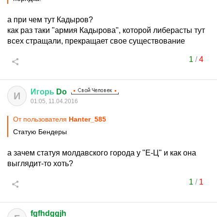
а при чем тут Кадыров?
как раз таки "армия Кадырова", которой либерасты тут
всех стращали, прекращает свое существование
1
/
4
Игорь
Do
И
01:05, 11.04.2016
От пользователя
Hanter_585
Статую Бендеры
а зачем статуя молдавского города у "Е-Ц" и как она
выглядит-то хоть?
1
/
1
fgfhdggjh