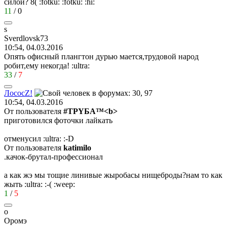
силой?
8(
:fotku:
:fotku:
:hi:
11
/
0
s
Sverdlovsk73
10:54, 04.03.2016
Опять офисный плангтон дурью мается,трудовой народ
робит,ему некогда!
:ultra:
33
/
7
Лосос
Z!
10:54, 04.03.2016
От пользователя
#ТРYБА™<b>
приготовился фоточки лайкать
отменусил
:ultra:
:-D
От пользователя
katimilo
.качок-брутал-профессионал
а как жэ мы тощие линивые жыробасы нищеброды?нам то как
жыть
:ultra:
:-(
:weep:
1
/
5
о
Оромэ