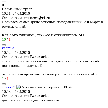
н
Надменный
фраер
10:51, 04.03.2016
От пользователя
news@e1.ru
Собираем самые яркие офисные "поздравляшки" с 8 Марта в
режиме онлайн.
Как 23-го аукнулось, так 8-го и откликнулось.
:-D
10
/
1
katimilo
10:52, 04.03.2016
От пользователя
Василисkа
самое главное чтобы он как взглядом глянет так у всех баб
ноги подкашивались
:-D
ого это всенепременно...качок-брутал-профессионал
:ultra:
1
/
1
Лосос
Z!
10:53, 04.03.2016
От пользователя
Василисkа
для разнообразия одного возьмите