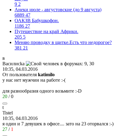
9
2
Анеки июле - августовские (до 9 августа)
6889
47
ОАКЗВ Бабушкофон.
1186
27
Путешествие на край Африки.
205
5
Меняю проводку в щитке.Есть что недорогое?
381
21
в
Василис
k
а
10:35, 04.03.2016
От пользователя
katimilo
у нас нет мужчин на работе
:-(
для разнообразия одного возьмите
:-D
20
/
0
t
Tistel
10:35, 04.03.2016
я один и 7 девушек в офисе.... зато на 23 оторвался
:-)
27
/
1