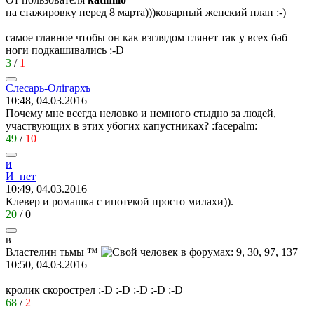
на стажировку перед 8 марта)))коварный женский план
:-)
самое главное чтобы он как взглядом глянет так у всех баб
ноги подкашивались
:-D
3
/
1
Слесарь
-
Ол
i
гархъ
10:48, 04.03.2016
Почему мне всегда неловко и немного стыдно за людей,
участвующих в этих убогих капустниках?
:facepalm:
49
/
10
и
И
_
нет
10:49, 04.03.2016
Клевер и ромашка с ипотекой просто милахи)).
20
/
0
в
Властелин
тьмы
™
10:50, 04.03.2016
кролик скорострел
:-D
:-D
:-D
:-D
:-D
68
/
2