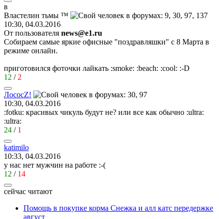
в
Властелин
тьмы
™
10:30, 04.03.2016
От пользователя
news@e1.ru
Собираем самые яркие офисные "поздравляшки" с 8 Марта в
режиме онлайн.
приготовился фоточки лайкать
:smoke:
:beach:
:cool:
:-D
12
/
2
Лосос
Z!
10:30, 04.03.2016
:fotku:
красивых чикуль будут не? или все как обычно
:ultra:
:ultra:
24
/
1
katimilo
10:33, 04.03.2016
у нас нет мужчин на работе
:-(
12
/
14
сейчас читают
Помощь в покупке корма Снежка и алл катс передержке
август