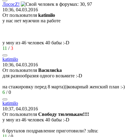
Лосос
Z!
10:36, 04.03.2016
От пользователя
katimilo
у нас нет мужчин на работе
у мну из 46 человек 40 бабы
:-D
11
/
3
katimilo
10:36, 04.03.2016
От пользователя
Василисkа
для разнообразия одного возьмите
:-D
на стажировку перед 8 марта)))коварный женский план
:-)
6
/
0
katimilo
10:37, 04.03.2016
От пользователя
Свободу тюленькам!!!!
у мну из 46 человек 40 бабы
:-D
6 бруталов поздравление приготовили?
:ultra:
11
/
0