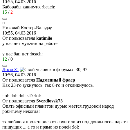
10:55, 04.03.2016
Баборабы какие-то.
:beach:
15
/
2
н
Николай
Костер
-
Вальдау
10:55, 04.03.2016
От пользователя
katimilo
у нас нет мужчин на работе
у нас бап нет
:beach:
12
/
0
Лосос
Z!
10:56, 04.03.2016
От пользователя
Надменный фраер
Как 23-го аукнулось, так 8-го и откликнулось.
:lol:
:lol:
:lol:
:-D
:lol:
От пользователя
Sverdlovsk73
Опять офисный плангтон дурью мается,трудовой народ
робит,ему некогда!
эх люблю я пролетариев от сохи или из под доильного апарата
пищущих ... а то и прямо из полей
:lol: