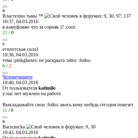
в
Властелин
тьмы
™
10:37, 04.03.2016
в камуфляже что за сорняк )?
:cool:
21
/
0
е
египетская
сила
1
10:38, 04.03.2016
тема
:pinkglasses:
не раскрыта
:ultra:
:fotku:
6
/
2
Человечищеее
10:40, 04.03.2016
От пользователя
katimilo
у нас нет мужчин на работе
Выкладывайте свои
:fotku:
авось кому нибудь сегодня повезет
11
/
0
в
Василис
k
а
10:42, 04.03.2016
От пользователя
katimilo