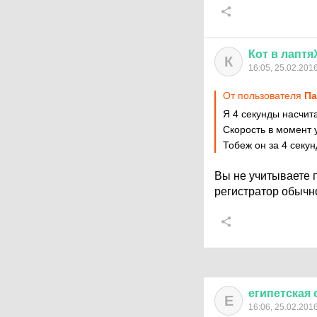
Кот
в
лаптя
К
16:05, 25.02.201
От пользователя
Па
Я 4 секунды насчита
Скорость в момент 
Тобеж он за 4 секун
Вы не учитываете п
регистратор обычно
египетская
Е
16:06, 25.02.201