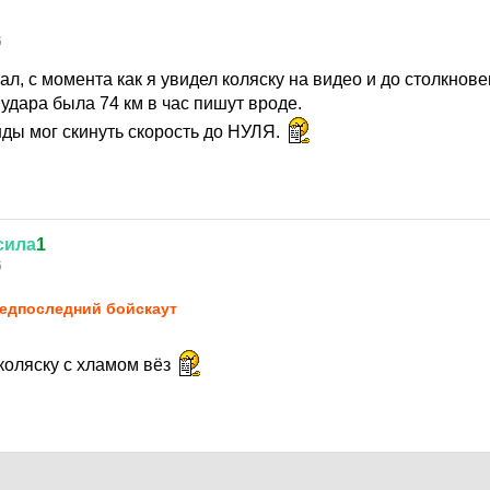
6
ал, с момента как я увидел коляску на видео и до столкнове
удара была 74 км в час пишут вроде.
нды мог скинуть скорость до НУЛЯ.
сила
1
6
едпоследний бойскаут
коляску с хламом вёз