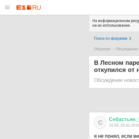
На информационном ресур
на их использование.
Поиск по форумам
Общение
Обсуждение 
В Лесном паре
откупился от 
Обсуждение новос
Себастьян
_
С
15:56, 25.02.201
я не понял, если в