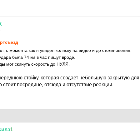
Х
6
ртсъезд
л, с момента как я увидел коляску на видео и до столкновения.
удара была 74 км в час пишут вроде.
ды мог скинуть скорость до НУЛЯ.
ереднюю стойку, которая создает небольшую закрытую для 
 стоит посредине, отсюда и отсутствие реакции.
сила
1
6