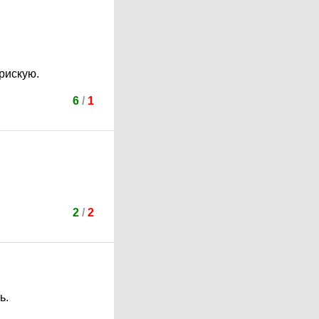
 рискую.
6
/
1
2
/
2
ь.