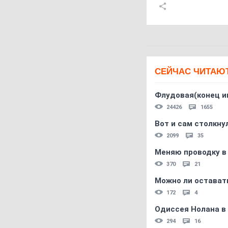
СЕЙЧАС ЧИТАЮ
Флудовая(конец и
24426
1655
Вот и сам столкнул
2099
35
Меняю проводку в
370
21
Можно ли остават
172
4
Одиссея Нолана в
294
16