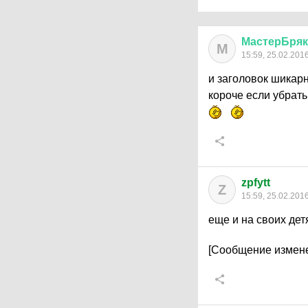
МастерБряк
М
15:59, 25.02.201
и заголовок шикарн
короче если убрать
zpfytt
Z
15:59, 25.02.201
еще и на своих дет
[Сообщение измене