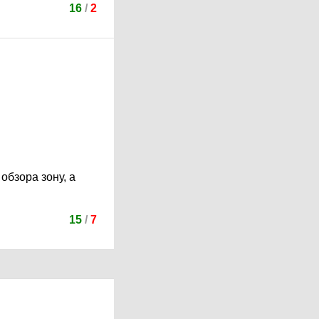
16
/
2
обзора зону, а
15
/
7