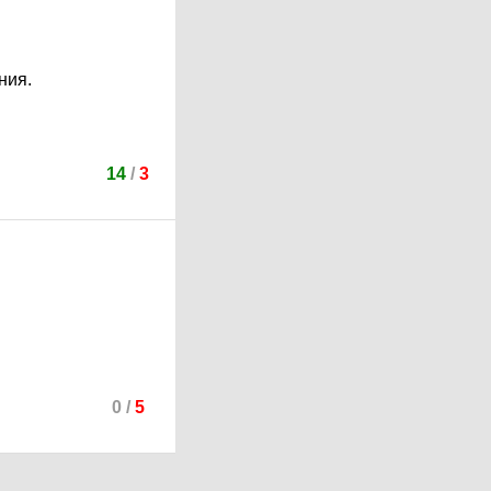
ния.
14
/
3
0
/
5