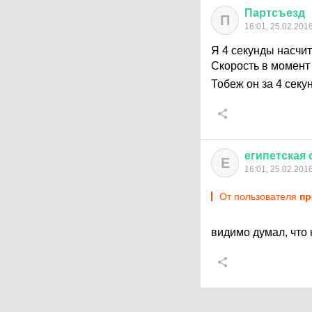
Партсъезд
П
16:01, 25.02.201
Я 4 секунды насчит
Скорость в момент 
Тобеж он за 4 секу
египетская
Е
16:01, 25.02.201
От пользователя
пр
видимо думал, что 