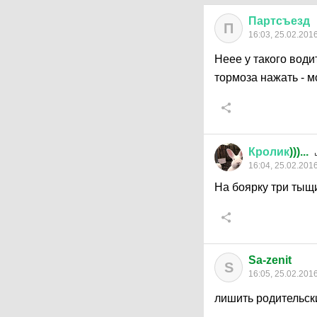
Партсъезд
П
16:03, 25.02.201
Неее у такого води
тормоза нажать - м
Кролик
)))...
16:04, 25.02.201
На боярку три тыщ
Sa-zenit
S
16:05, 25.02.201
лишить родительски