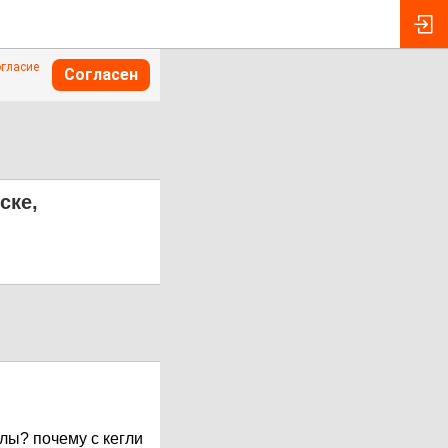
огласие
Согласен
ске,
илы? почему с кегли