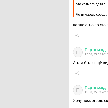
это хоть его дети?
Чо думаешь соседа
не знаю, но по его
Партсъезд
П
15:58, 25.02.201
А там были ещё ви
Партсъезд
П
15:58, 25.02.201
Хочу посмотреть ск