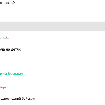
нт авто?
а
)
6
а на детях...
дний
бойскаут
6
bqa
редпоследний бойскаут