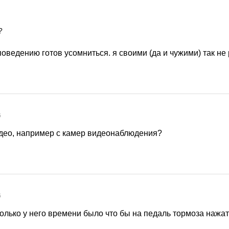
?
 поведению готов усомниться. я своими (да и чужими) так не
6
део, например с камер видеонаблюдения?
6
олько у него времени было что бы на педаль тормоза нажат