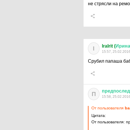
не стрясли на ремо
IraIrit (
Ирин
I
15:57, 25.02.201
Срубил папаша бабл
предпосле
П
15:58, 25.02.201
От пользователя
ba
Цитата:
От пользователя: п