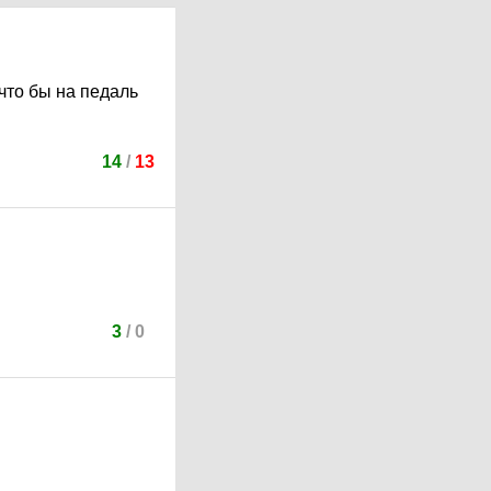
 что бы на педаль
14
/
13
3
/
0