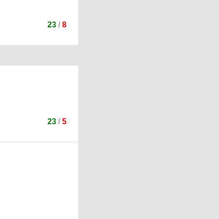
23
/
8
23
/
5