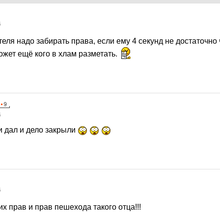
6
теля надо забирать права, если ему 4 секунд не достаточно
ожет ещё кого в хлам разметать.
6
и дал и дело закрыли
6
х прав и прав пешехода такого отца!!!