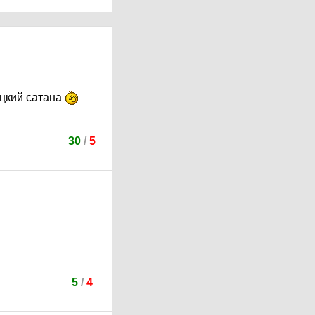
ацкий сатана
30
/
5
5
/
4