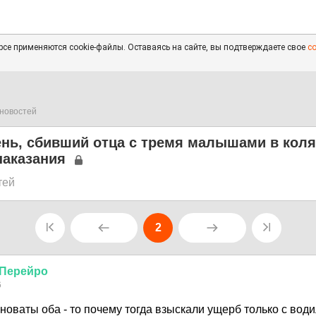
се применяются cookie-файлы. Оставаясь на сайте, вы подтверждаете свое
с
новостей
нь, сбивший отца с тремя малышами в коля
наказания
тей
2
Перейро
6
иноваты оба - то почему тогда взыскали ущерб только с вод