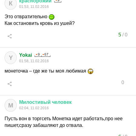
краснорожий
К
01:53, 11.02.2016
Это отвратительно
Как остановить кровь из ушей?
5
/
0
Yokai
Y
01:58, 11.02.2016
монеточка – где же ты моя любимая
0
Милостивый
человек
М
02:04, 11.02.2016
Пусть вон в торгсеть Монетка идет работать,про нее
пишет,сразу забашляют до отвала.