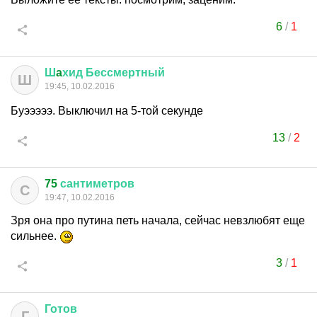
6
/
1
Ш
a
хид
Бессмертный
Ш
19:45, 10.02.2016
Буэээээ. Выключил на 5-той секунде
13
/
2
75
сантиметров
С
19:47, 10.02.2016
Зря она про путина петь начала, сейчас невзлюбят еще
сильнее.
3
/
1
Готов
Г