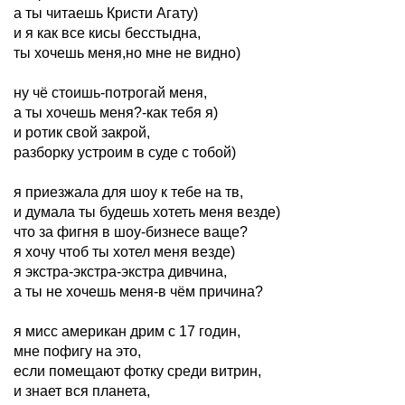
а ты читаешь Кристи Агату)
и я как все кисы бесстыдна,
ты хочешь меня,но мне не видно)
ну чё стоишь-потрогай меня,
а ты хочешь меня?-как тебя я)
и ротик свой закрой,
разборку устроим в суде с тобой)
я приезжала для шоу к тебе на тв,
и думала ты будешь хотеть меня везде)
что за фигня в шоу-бизнесе ваще?
я хочу чтоб ты хотел меня везде)
я экстра-экстра-экстра дивчина,
а ты не хочешь меня-в чём причина?
я мисс американ дрим с 17 годин,
мне пофигу на это,
если помещают фотку среди витрин,
и знает вся планета,