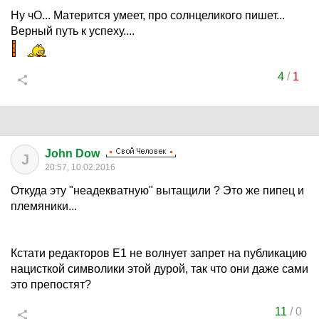
Ну чО... Матерится умеет, про солнцеликого пишет...
Верный путь к успеху....
4
/
1
John Dow
J
20:57, 10.02.2016
Откуда эту "неадекватную" вытащили ? Это же пипец и
племяники...
Кстати редакторов Е1 не волнует запрет на публикацию
нацисткой символики этой дурой, так что они даже сами
это препостят?
11
/
0