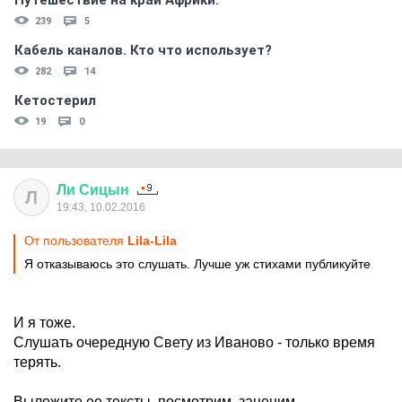
Путешествие на край Африки.
239
5
Кабель каналов. Кто что использует?
282
14
Кетостерил
19
0
Ли
Сицын
Л
19:43, 10.02.2016
От пользователя
Lila-Lila
Я отказываюсь это слушать. Лучше уж стихами публикуйте
И я тоже.
Слушать очередную Свету из Иваново - только время
терять.
Выложите ее тексты. посмотрим, заценим.