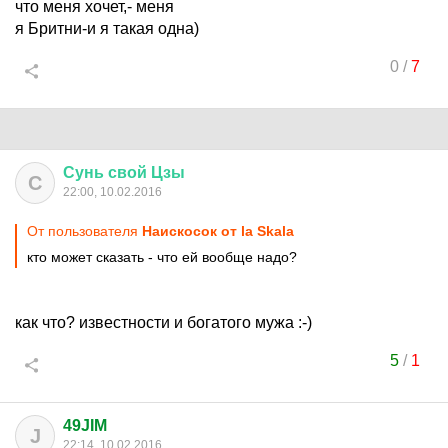
что меня хочет,- меня
я Бритни-и я такая одна)
0
/
7
Сунь
свой
Цзы
С
22:00, 10.02.2016
От пользователя
Наискосок от la Skala
кто может сказать - что ей вообще надо?
как что? известности и богатого мужа :-)
5
/
1
49JIM
J
22:14, 10.02.2016