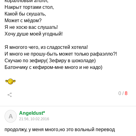
Коралловый атолл,
Накрыт тортами стол,
Какой бы скушать,
Может с мёдом?
Я не хосю вас слушать!
Хочу душе моей угодный!
Я многого чего, из сладостей хотела!
И много не прошу-быть может только рафаэлло?!
Скучаю по зефиру( Зефиру в шоколаде)
Батончику с кефиром-мне много и не надо)
0
/
8
Angeldust*
A
21:56, 10.02.2016
продолжу, у меня много,но это вольный перевод