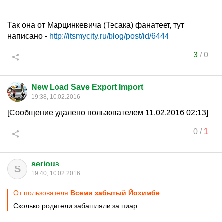
Так она от Марцинкевича (Тесака) фанатеет, тут
написано -
http://itsmycity.ru/blog/post/id/6444
3
/
0
New Load Save Export Import
19:38, 10.02.2016
[Сообщение удалено пользователем 11.02.2016 02:13]
0
/
1
serious
S
19:40, 10.02.2016
От пользователя
Всеми забытый Йохимбе
Сколько родители забашляли за пиар