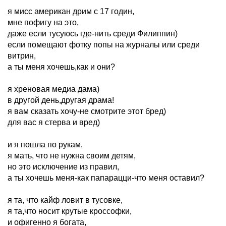
я мисс американ дрим с 17 годин,
мне пофигу на это,
даже если тусуюсь где-нить среди Филиппин)
если помещают фотку попы на журналы или среди
витрин,
а ты меня хочешь,как и они?
я хреновая медиа дама)
в другой день,другая драма!
я вам сказать хочу-не смотрите этот бред)
для вас я стерва и вред)
и я пошла по рукам,
я мать, что не нужна своим детям,
но это исключение из правил,
а ты хочешь меня-как папарацци-что меня оставил?
я та, что кайф ловит в тусовке,
я та,что носит крутые кроссофки,
и офигенно я богата,