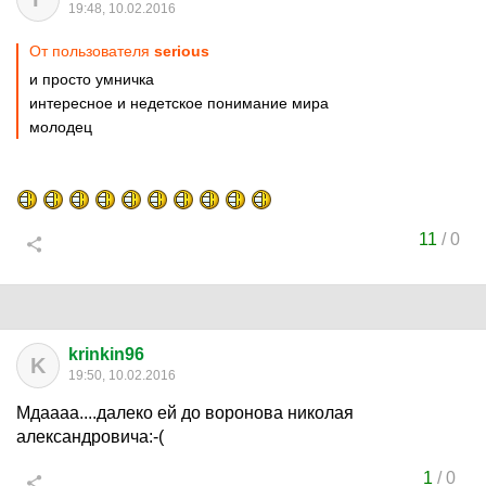
19:48, 10.02.2016
От пользователя
serious
и просто умничка
интересное и недетское понимание мира
молодец
11
/
0
krinkin96
K
19:50, 10.02.2016
Мдаааа....далеко ей до воронова николая
александровича:-(
1
/
0