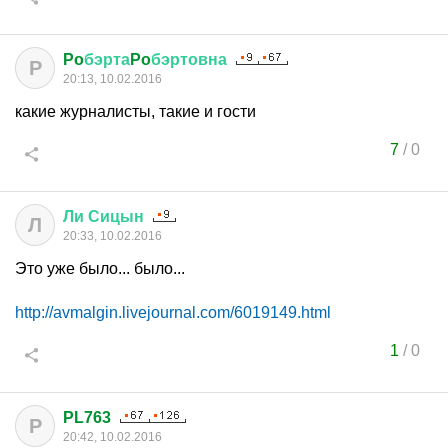
Po
бэрта
Po
бэртовна
P
20:13, 10.02.2016
какие журналисты, такие и гости
7
/
0
Ли
Сицын
Л
20:33, 10.02.2016
Это уже было... было...
http://avmalgin.livejournal.com/6019149.html
1
/
0
PL763
P
20:42, 10.02.2016