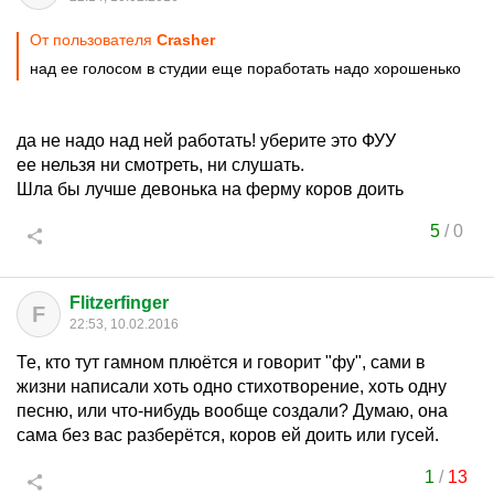
От пользователя
Crasher
над ее голосом в студии еще поработать надо хорошенько
да не надо над ней работать! уберите это ФУУ
ее нельзя ни смотреть, ни слушать.
Шла бы лучше девонька на ферму коров доить
5
/
0
Flitzerfinger
F
22:53, 10.02.2016
Те, кто тут гамном плюётся и говорит "фу", сами в
жизни написали хоть одно стихотворение, хоть одну
песню, или что-нибудь вообще создали? Думаю, она
сама без вас разберётся, коров ей доить или гусей.
1
/
13