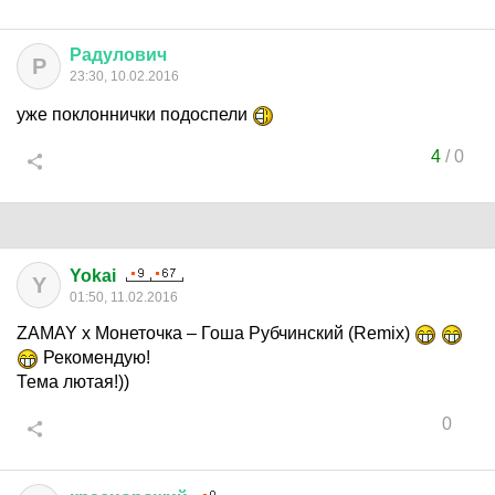
Радулович
Р
23:30, 10.02.2016
уже поклоннички подоспели
4
/
0
Yokai
Y
01:50, 11.02.2016
ZAMAY x Монеточка – Гоша Рубчинский (Remix)
Рекомендую!
Тема лютая!))
0