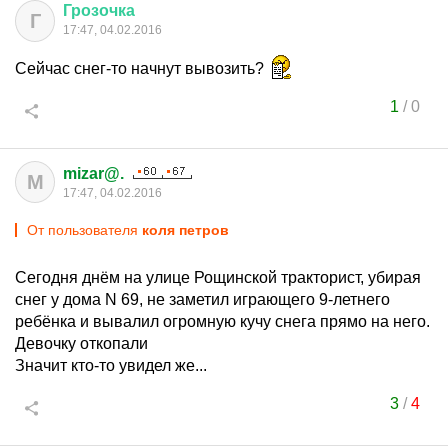
Грозочка
Г
17:47, 04.02.2016
Сейчас снег-то начнут вывозить?
1
/
0
mizar@.
M
17:47, 04.02.2016
От пользователя
коля петров
Сегодня днём на улице Рощинской тракторист, убирая
снег у дома N 69, не заметил играющего 9-летнего
ребёнка и вывалил огромную кучу снега прямо на него.
Девочку откопали
Значит кто-то увидел же...
3
/
4