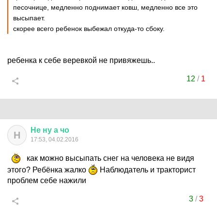
песочнице, медленно поднимает ковш, медленно все это
высыпает.
скорее всего ребенок выбежал откуда-то сбоку.
ребенка к себе веревкой не привяжешь..
12
/
1
Не
ну
а
чо
Н
17:53, 04.02.2016
как можно высыпать снег на человека не видя
этого? Ребёнка жалко
Наблюдатель и тракторист
проблем себе нажили
3
/
3