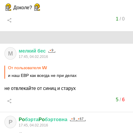
Доколе?
1
/
0
мелкий
бес
М
17:45, 04.02.2016
От пользователя
\/\/
и наш ЕВР как всегда не при делах
не отвлекайте от синиц и старух
5
/
6
Po
бэрта
Po
бэртовна
P
17:45, 04.02.2016