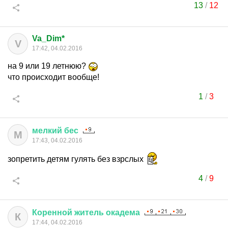
13
/
12
Va_Dim*
V
17:42, 04.02.2016
на 9 или 19 летнюю?
что происходит вообще!
1
/
3
мелкий
бес
М
17:43, 04.02.2016
зопретить детям гулять без взрслых
4
/
9
Коренной
житель
окадема
К
17:44, 04.02.2016