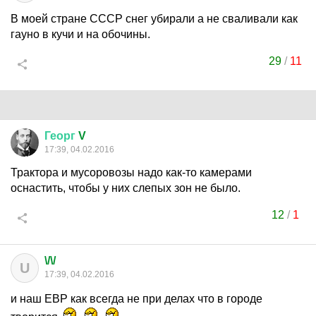
В моей стране СССР снег убирали а не сваливали как
гауно в кучи и на обочины.
29
/
11
Георг
V
17:39, 04.02.2016
Трактора и мусоровозы надо как-то камерами
оснастить, чтобы у них слепых зон не было.
12
/
1
\/\/
U
17:39, 04.02.2016
и наш ЕВР как всегда не при делах что в городе