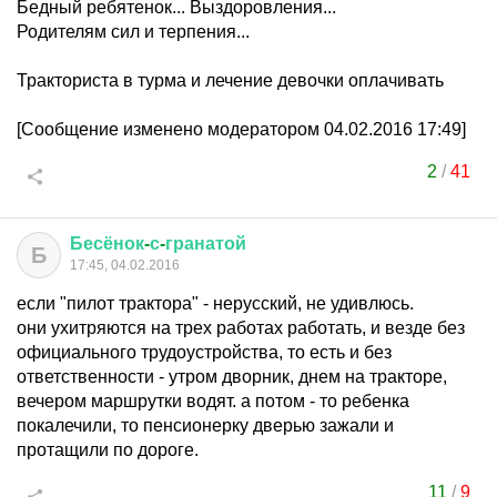
Бедный ребятенок... Выздоровления...
Родителям сил и терпения...
Тракториста в турма и лечение девочки оплачивать
[Сообщение изменено модератором 04.02.2016 17:49]
2
/
41
Бесёнок
-
с
-
гранатой
Б
17:45, 04.02.2016
если "пилот трактора" - нерусский, не удивлюсь.
они ухитряются на трех работах работать, и везде без
официального трудоустройства, то есть и без
ответственности - утром дворник, днем на тракторе,
вечером маршрутки водят. а потом - то ребенка
покалечили, то пенсионерку дверью зажали и
протащили по дороге.
11
/
9