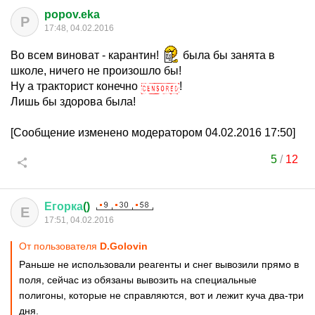
popov.eka
P
17:48, 04.02.2016
Во всем виноват - карантин!
была бы занята в
школе, ничего не произошло бы!
Ну а тракторист конечно
!
Лишь бы здорова была!
[Сообщение изменено модератором 04.02.2016 17:50]
5
/
12
Егорка
()
Е
17:51, 04.02.2016
От пользователя
D.Golovin
Раньше не использовали реагенты и снег вывозили прямо в
поля, сейчас из обязаны вывозить на специальные
полигоны, которые не справляются, вот и лежит куча два-три
дня.