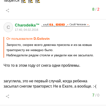
творится
8
/
2
Charodeika™
C
17:40, 04.02.2016
От пользователя
D.Golovin
Запросто, скорее всего девочка присела и из-за ковша
трактористу ее невидно было.
Наблюдатели рядом стояли и увидели как ее засыпало.
Что то в этом году от снега одни проблемы.
загуглила, это не первый случай, когда ребенка
засыпал снегом тракторист. Не в Екате, а вообще. :-(
7
/
0