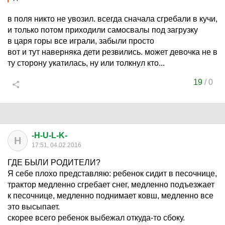
в поля никто не увозил. всегда сначала сгребали в кучи,
и только потом приходили самосвалы под загрузку
в царя горы все играли, забыли просто
вот и тут наверняка дети резвились. может девочка не в
ту сторону укатилась, ну или толкнул кто...
19
/
0
-H-U-L-K-
H
17:51, 04.02.2016
ГДЕ БЫЛИ РОДИТЕЛИ?
Я себе плохо представляю: ребенок сидит в песочнице,
трактор медленно сгребает снег, медленно подъезжает
к песочнице, медленно поднимает ковш, медленно все
это высыпает.
скорее всего ребенок выбежал откуда-то сбоку.