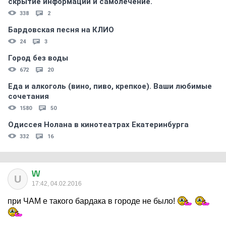
скрытиe информации и самолечение.
338
2
Бардовская песня на КЛИО
24
3
Город без воды
672
20
Еда и алкоголь (вино, пиво, крепкое). Ваши любимые
сочетания
1580
50
Одиссея Нолана в кинотеатрах Екатеринбурга
332
16
\/\/
U
17:42, 04.02.2016
при ЧАМ е такого бардака в городе не было!