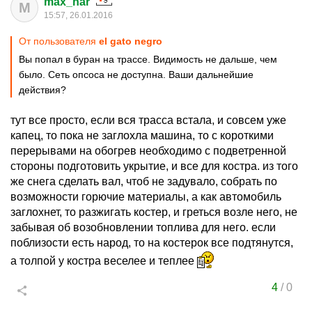
max_har
M
15:57, 26.01.2016
От пользователя
el gato negro
Вы попал в буран на трассе. Видимость не дальше, чем
было. Сеть опсоса не доступна. Ваши дальнейшие
действия?
тут все просто, если вся трасса встала, и совсем уже
капец, то пока не заглохла машина, то с короткими
перерывами на обогрев необходимо с подветренной
стороны подготовить укрытие, и все для костра. из того
же снега сделать вал, чтоб не задувало, собрать по
возможности горючие материалы, а как автомобиль
заглохнет, то разжигать костер, и греться возле него, не
забывая об возобновлении топлива для него. если
поблизости есть народ, то на костерок все подтянутся,
а толпой у костра веселее и теплее
4
/
0