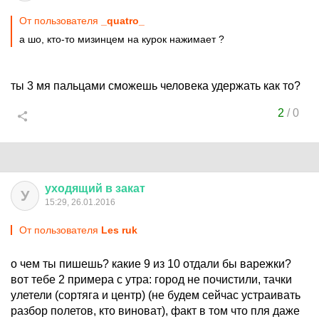
От пользователя
_quatro_
а шо, кто-то мизинцем на курок нажимает ?
ты 3 мя пальцами сможешь человека удержать как то?
2
/
0
уходящий
в
закат
У
15:29, 26.01.2016
От пользователя
Les ruk
о чем ты пишешь? какие 9 из 10 отдали бы варежки?
вот тебе 2 примера с утра: город не почистили, тачки
улетели (сортяга и центр) (не будем сейчас устраивать
разбор полетов, кто виноват), факт в том что пля даже