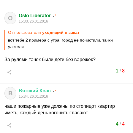
Oslo Liberator
O
15:33, 26.01.2016
От пользователя
уходящий в закат
вот тебе 2 примера с утра: город не почистили, тачки
улетели
За рулями тачек были дети без варежек?
1
/
8
Вятский
Квас
В
15:34, 26.01.2016
наши пожарные уже должны по стопицот квартир
иметь, каждый день когонить спасают
4
/
4