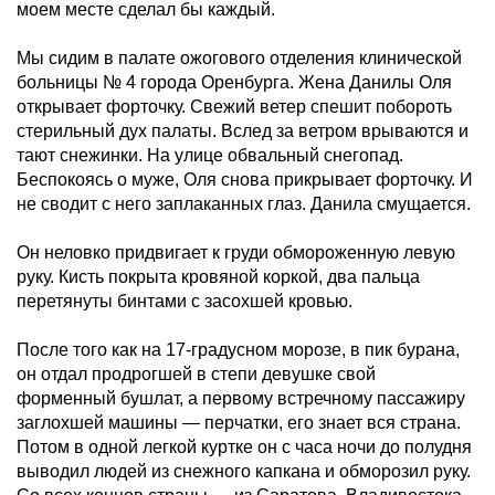
моем месте сделал бы каждый.
Мы сидим в палате ожогового отделения клинической
больницы № 4 города Оренбурга. Жена Данилы Оля
открывает форточку. Свежий ветер спешит побороть
стерильный дух палаты. Вслед за ветром врываются и
тают снежинки. На улице обвальный снегопад.
Беспокоясь о муже, Оля снова прикрывает форточку. И
не сводит с него заплаканных глаз. Данила смущается.
Он неловко придвигает к груди обмороженную левую
руку. Кисть покрыта кровяной коркой, два пальца
перетянуты бинтами с засохшей кровью.
После того как на 17-градусном морозе, в пик бурана,
он отдал продрогшей в степи девушке свой
форменный бушлат, а первому встречному пассажиру
заглохшей машины — перчатки, его знает вся страна.
Потом в одной легкой куртке он с часа ночи до полудня
выводил людей из снежного капкана и обморозил руку.