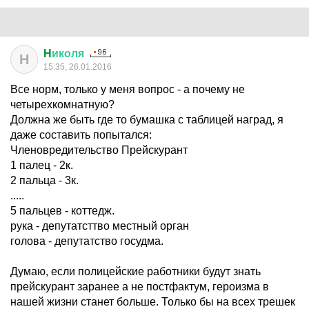
H
иколя
H
15:35, 26.01.2016
Все норм, только у меня вопрос - а почему не
четырехкомнатную?
Должна же быть где то бумашка с таблицей наград, я
даже составить попытался:
Членовредительство Прейскурант
1 палец - 2к.
2 пальца - 3к.
.....
5 пальцев - коттедж.
рука - депутатсттво местный орган
голова - депутатство госудма.
Думаю, если полицейские работники будут знать
прейскурант заранее а не постфактум, героизма в
нашей жизни станет больше. Только бы на всех трешек