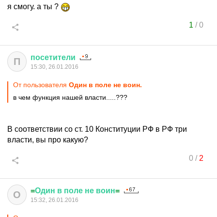
я смогу. а ты ?
1
/
0
посетители
П
15:30, 26.01.2016
От пользователя
Один в поле не воин.
в чем функция нашей власти.....???
В соответствии со ст. 10 Конституции РФ в РФ три
власти, вы про какую?
0
/
2
=
Один
в
поле
не
воин
=
О
15:32, 26.01.2016