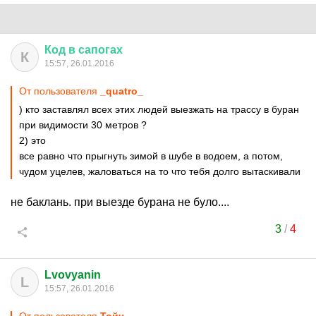
Код
в
сапогах
К
15:57, 26.01.2016
От пользователя
_quatro_
) кто заставлял всех этих людей выезжать на трассу в буран
при видимости 30 метров ?
2) это
все равно что прыгнуть зимой в шубе в водоем, а потом,
чудом уцелев, жаловаться на то что тебя долго вытаскивали
не баклань. при выезде бурана не було....
3
/
4
Lvovyanin
L
15:57, 26.01.2016