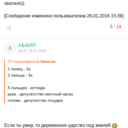
хватило))
[Сообщение изменено пользователем 26.01.2016 15:36]
5
/
14
А
1-
ВИП
А
15:37, 26.01.2016
От пользователя
Hиколя
1 палец - 2к.
2 пальца - 3к.
.....
5 пальцев - коттедж.
рука - депутатсттво местный орган
голова - депутатство госудма
Если ты умер, то деревянное царство под землей