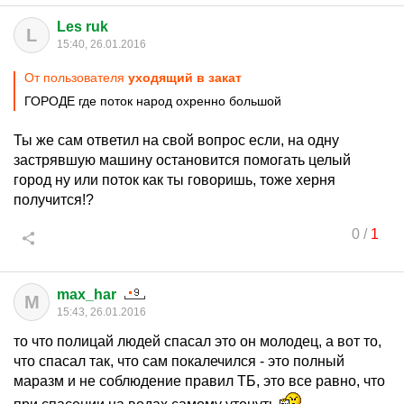
Les ruk
L
15:40, 26.01.2016
От пользователя
уходящий в закат
ГОРОДЕ где поток народ охренно большой
Ты же сам ответил на свой вопрос если, на одну
застрявшую машину остановится помогать целый
город ну или поток как ты говоришь, тоже херня
получится!?
0
/
1
max_har
M
15:43, 26.01.2016
то что полицай людей спасал это он молодец, а вот то,
что спасал так, что сам покалечился - это полный
маразм и не соблюдение правил ТБ, это все равно, что