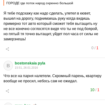
ГОРОДЕ где поток народ охренно большой
Я тебе подскажу как надо сделать, улетел в кювет,
вышел на дорогу, поднимаешь руку когда видишь
примерно тот авто который сможет тебя вытащить ну
не все конечно соглосятся видя что ты не под боярой,
но пятый тя точно вытащит, уйдет пол часа от силы не
замерзнешь!
0
/
1
bostonskaia pyla
B
15:51, 26.01.2016
Что все на парня налетели. Скромный парень, квартиру
вообще не просил, небось сам не ожидал.
10
/
1