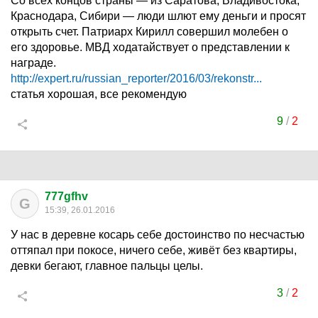
Со всех концов страны — из Саратова, Владивостока,
Краснодара, Сибири — люди шлют ему деньги и просят
открыть счет. Патриарх Кирилл совершил молебен о
его здоровье. МВД ходатайствует о представлении к
награде.
http://expert.ru/russian_reporter/2016/03/rekonstr...
статья хорошая, все рекомендую
9
/
2
777gfhv
G
15:39, 26.01.2016
У нас в деревне косарь себе достоинство по несчастью
оттяпал при покосе, ничего себе, живёт без квартиры,
девки бегают, главное пальцы целы.
3
/
2