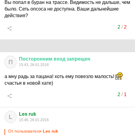
Вы попал в буран на трассе. Видимость не дальше, чем
было. Сеть опсоса не доступна. Ваши дальнейшие
действия?
2
/
2
Посторонним
вход
запрещен
П
15:43, 26.01.2016
а мну радь за пацана! хоть ему повезло малость!
счастья в новой хате)
2
/
1
Les ruk
L
15:46, 26.01.2016
От пользователя
Les ruk