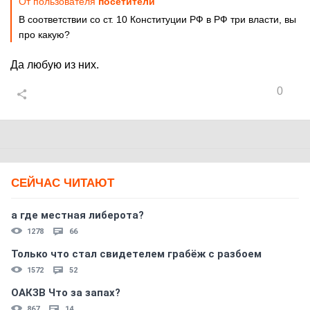
От пользователя
посетители
В соответствии со ст. 10 Конституции РФ в РФ три власти, вы
про какую?
Да любую из них.
0
СЕЙЧАС ЧИТАЮТ
а где местная либерота?
1278
66
Только что стал свидетелем грабёж с разбоем
1572
52
ОАКЗВ Что за запах?
867
14