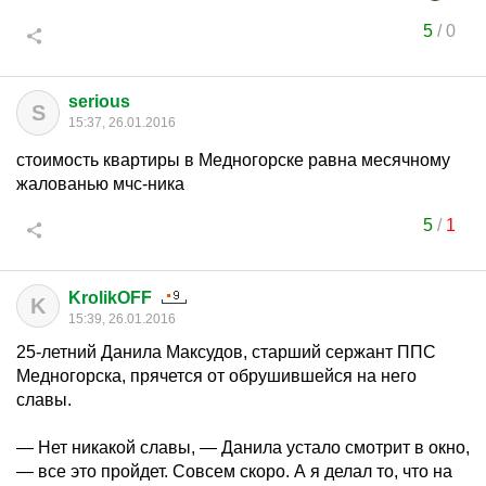
5
/
0
serious
S
15:37, 26.01.2016
стоимость квартиры в Медногорске равна месячному
жалованью мчс-ника
5
/
1
KrolikOFF
K
15:39, 26.01.2016
25-летний Данила Максудов, старший сержант ППС
Медногорска, прячется от обрушившейся на него
славы.
— Нет никакой славы, — Данила устало смотрит в окно,
— все это пройдет. Совсем скоро. А я делал то, что на