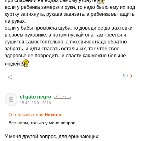
при спасении на водах самому утонуть
если у ребенка замерзли руки, то надо было ему их под
куртку запихнуть, рукава завязать, а ребенка вытащить
на руках.
если у бабы промокла шуба, то доведи ее до вахтовки
в своем пуховике, а потом пускай она там греется и
сушится самостоятельно, а пуховичок надо обратно
забрать, и идти спасать остальных, так чтоб свое
здоровье не повредить, и спасти как можно больше
людей
5
/
5
el gato negro
E
15:43, 26.01.2016
От пользователя
Hиколя
Все норм, только у меня вопрос
У меня другой вопрос, для ёрничающих: