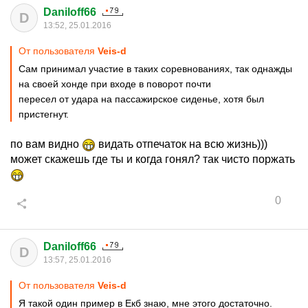
Daniloff66
D
13:52, 25.01.2016
От пользователя
Veis-d
Сам принимал участие в таких соревнованиях, так однажды
на своей хонде при входе в поворот почти
пересел от удара на пассажирское сиденье, хотя был
пристегнут.
по вам видно
видать отпечаток на всю жизнь)))
может скажешь где ты и когда гонял? так чисто поржать
0
Daniloff66
D
13:57, 25.01.2016
От пользователя
Veis-d
Я такой один пример в Екб знаю, мне этого достаточно.