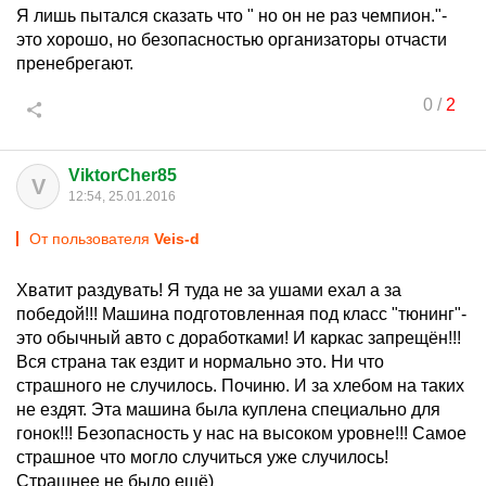
Я лишь пытался сказать что " но он не раз чемпион."-
это хорошо, но безопасностью организаторы отчасти
пренебрегают.
0
/
2
ViktorCher85
V
12:54, 25.01.2016
От пользователя
Veis-d
Хватит раздувать! Я туда не за ушами ехал а за
победой!!! Машина подготовленная под класс "тюнинг"-
это обычный авто с доработками! И каркас запрещён!!!
Вся страна так ездит и нормально это. Ни что
страшного не случилось. Починю. И за хлебом на таких
не ездят. Эта машина была куплена специально для
гонок!!! Безопасность у нас на высоком уровне!!! Самое
страшное что могло случиться уже случилось!
Страшнее не было ещё)