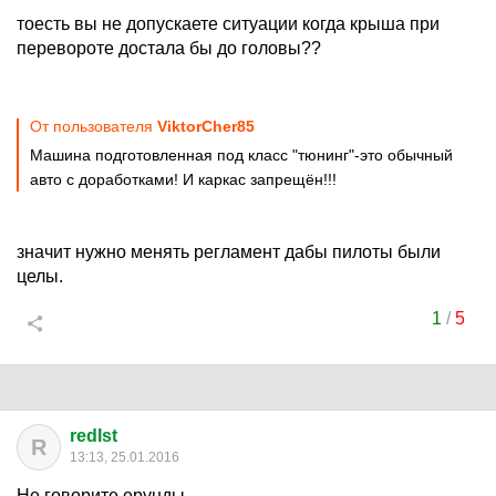
тоесть вы не допускаете ситуации когда крыша при
перевороте достала бы до головы??
От пользователя
ViktorCher85
Машина подготовленная под класс "тюнинг"-это обычный
авто с доработками! И каркас запрещён!!!
значит нужно менять регламент дабы пилоты были
целы.
1
/
5
redIst
R
13:13, 25.01.2016
Не говорите ерунды