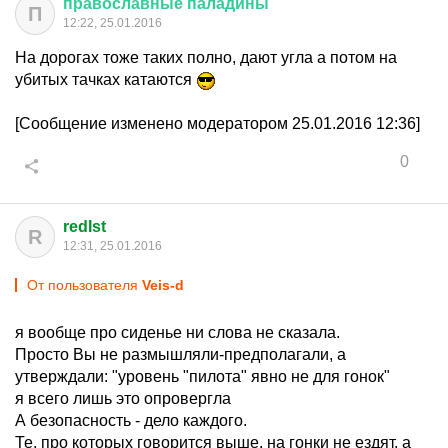
православные
паладины
П
12:22, 25.01.2016
На дорогах тоже таких полно, дают угла а потом на
убитых тачках катаются
[Сообщение изменено модератором 25.01.2016 12:36]
0
redIst
R
12:31, 25.01.2016
От пользователя
Veis-d
я вообще про сиденье ни слова не сказала.
Просто Вы не размышляли-предполагали, а
утверждали: "уровень "пилота" явно не для гонок"
я всего лишь это опровергла
А безопасность - дело каждого.
Те, про которых говорится выше, на гонки не ездят, а