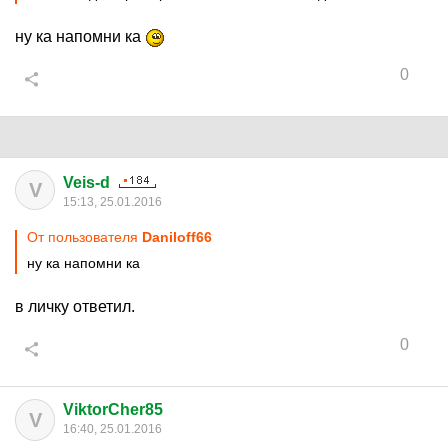
ну ка напомни ка
0
Veis-d
V
15:13, 25.01.2016
От пользователя
Daniloff66
ну ка напомни ка
в личку ответил.
0
ViktorCher85
V
16:40, 25.01.2016