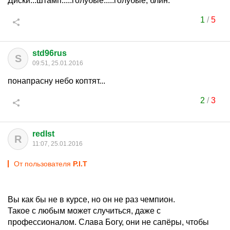
Диски...штамп.....голубые.....голубые, блин.
1
/
5
std96rus
S
09:51, 25.01.2016
понапрасну небо коптят...
2
/
3
redIst
R
11:07, 25.01.2016
От пользователя
P.I.T
Вы как бы не в курсе, но он не раз чемпион.
Такое с любым может случиться, даже с
профессионалом. Слава Богу, они не сапёры, чтобы