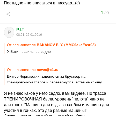
Постыдно - не вписаться в писсуар...(с)
1
/
0
P.I.T
P
08:21, 25.01.2016
От пользователя
BAKANOV E. Y. (MMC9akaFast08)
У Вити правильное седло
От пользователя
news@e1.ru
Виктор Чернавских, зацепился за бруствер на
тренировочной трассе и перевернулся, встав на крышу.
Я не знаю какое у него седло, вам виднее. Но трасса
ТРЕНИРОВОЧНАЯ была, уровень "пилота" явно не
для гонок. "Машина для езды за хлебом и машина для
участия в гонках, это две разные машины!"