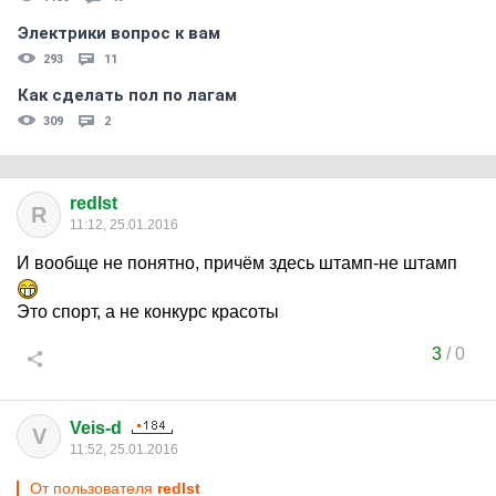
Электрики вопрос к вам
293
11
Как сделать пол по лагам
309
2
redIst
R
11:12, 25.01.2016
И вообще не понятно, причём здесь штамп-не штамп
Это спорт, а не конкурс красоты
3
/
0
Veis-d
V
11:52, 25.01.2016
От пользователя
redIst