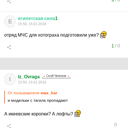
египетская
сила
1
Е
15:50, 15.01.2016
отряд МЧС для хотограха подготовили уже?
1
/
0
Iz_Ovraga
I
15:50, 15.01.2016
От пользователя
max_har
и модельки с тагила пропадают
А икеевские коропки? А лофты?
0