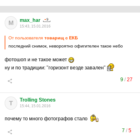
max_har
M
15:43, 15.01.2016
От пользователя
товарищ с ЕКБ
последний снимок, невороятно офигителен такое небо
фотошоп и не такое может
ну и по традиции: "горизонт везде завален"
9
/
27
Trolling Stones
T
15:44, 15.01.2016
почему то много фотографов стало
7
/
5