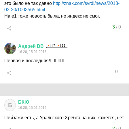
это было не так давно
http://znak.com/svrdl/news/2013-
03-20/1003565.html...
На е1 тоже новость была, но яндекс не смог.
3
/
0
Андрей
ВВ
16:20, 15.01.2016
Первая и последняя!👍🏻👏🏻👏🏻
0
БКЮ
Б
16:20, 15.01.2016
Пейзажи есть, а Уральского Хребта на них, кажется, нет.
2
/
0