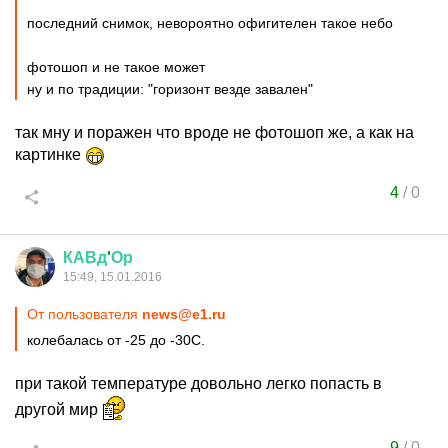
последний снимок, невороятно офигителен такое небо
фотошоп и не такое может
ну и по традиции: "горизонт везде завален"
так мну и поражен что вроде не фотошоп же, а как на
картинке
4
/
0
КАВд
'
Ор
15:49, 15.01.2016
От пользователя
news@e1.ru
колебалась от -25 до -30С.
при такой температуре довольно легко попасть в
другой мир
9
/
0