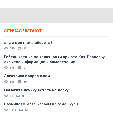
СЕЙЧАС ЧИТАЮТ
а где местная либерота?
250
13
Гибель кота из-за халатности приюта Кот Леопольд,
скрытиe информации и самолечение.
378
2
Электрики вопрос к вам
359
16
Помогите лучику встать на лапку
57
0
Разминаем мозг: играем в "Ромашку" 3
1149
63