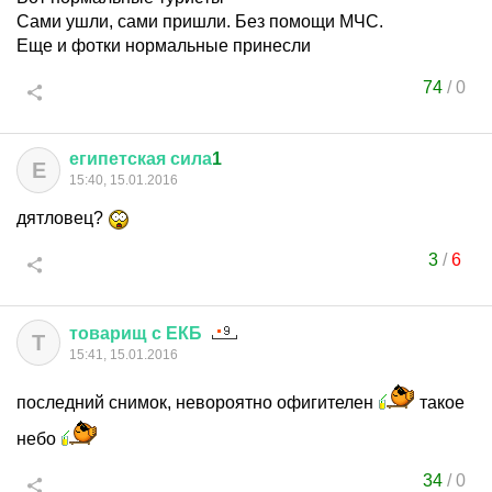
Сами ушли, сами пришли. Без помощи МЧС.
Еще и фотки нормальные принесли
74
/
0
египетская
сила
1
Е
15:40, 15.01.2016
дятловец?
3
/
6
товарищ
с
ЕКБ
Т
15:41, 15.01.2016
последний снимок, невороятно офигителен
такое
небо
34
/
0