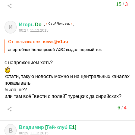
15
/
3
Игорь
Do
И
00:27, 11.12.2015
От пользователя
news@e1.ru
энергоблок Белоярской АЭС выдал первый ток
с напряжением хоть?
кстати, такую новость можно и на центральных каналах
показывать.
было, не?
или там всё "вести с полей" турецких да сирийских?
6
/
4
Владимир
[
Гей
-
клуб
Е
1]
В
00:29, 11.12.2015