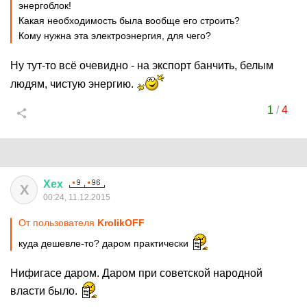
энергоблок!
Какая необходимость была вообще его строить?
Кому нужна эта электроэнергия, для чего?
Ну тут-то всё очевидно - на экспорт банчить, белым
людям, чистую энергию.
1
/
4
Хех
Х
00:24, 11.12.2015
От пользователя
KrolikOFF
куда дешевле-то? даром практически
Нифигасе даром. Даром при советской народной
власти было.