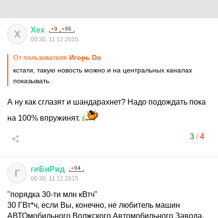
Хех
Х
00:30, 11.12.2015
От пользователя
Игорь Do
кстати, такую новость можно и на центральных каналах
показывать.
А ну как сглазят и шандарахнет? Надо подождать пока
на 100% впружинят.
3
/
4
гиБиРид
Г
00:30, 11.12.2015
"порядка 30-ти млн кВтч"
30 ГВт*ч, если Вы, конечно, не любитель машин
АВТОмобильного Волжского Автомобильного Завода.