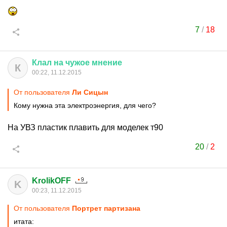
7
/
18
Клал
на
чужое
мнение
К
00:22, 11.12.2015
От пользователя
Ли Сицын
Кому нужна эта электроэнергия, для чего?
На УВЗ пластик плавить для моделек т90
20
/
2
KrolikOFF
K
00:23, 11.12.2015
От пользователя
Портрет партизана
итата: