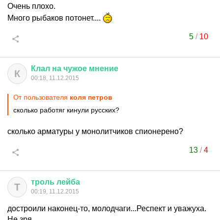
Очень плохо.
Много рыбаков потонет....
5
/
10
Клал
на
чужое
мнение
К
00:18, 11.12.2015
От пользователя
коля петров
сколько работяг кинули русских?
сколько арматуры у монолитчиков спионерено?
13
/
4
троль
лейба
Т
00:19, 11.12.2015
достроили наконец-то, молодчаги...Респект и уважуха.
Не зря.