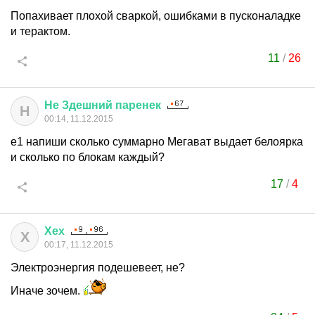
Попахивает плохой сваркой, ошибками в пусконаладке
и терактом.
11
/
26
Не
Здешний
паренек
Н
00:14, 11.12.2015
е1 напиши сколько суммарно Мегават выдает белоярка
и сколько по блокам каждый?
17
/
4
Хех
Х
00:17, 11.12.2015
Электроэнергия подешевеет, не?
Иначе зочем.