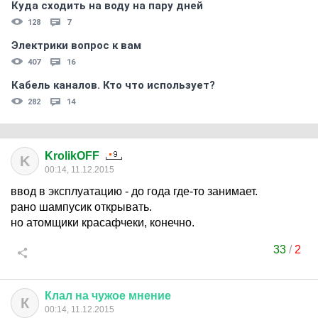
Куда сходить на воду на пару дней
128
7
Электрики вопрос к вам
407
16
Кабель каналов. Кто что использует?
282
14
KrolikOFF
K
00:14, 11.12.2015
ввод в эксплуатацию - до года где-то занимает.
рано шампусик открывать.
но атомщики красафчеки, конечно.
33
/
2
Клал
на
чужое
мнение
К
00:14, 11.12.2015