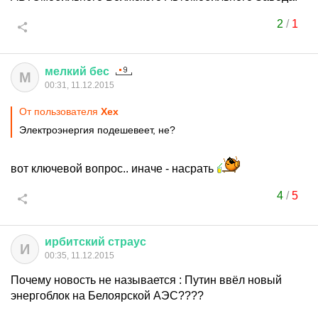
2
/
1
мелкий
бес
М
00:31, 11.12.2015
От пользователя
Хех
Электроэнергия подешевеет, не?
вот ключевой вопрос.. иначе - насрать
4
/
5
ирбитский
страус
И
00:35, 11.12.2015
Почему новость не называется : Путин ввёл новый
энергоблок на Белоярской АЭС????