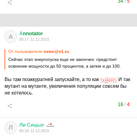
34
/
5
А
nnotator
А
00:17, 11.12.2015
От пользователя
news@e1.ru
Сейчас этап энергопуска еще не закончен: предстоит
освоение мощности до 50 процентов, а затем и до 100.
Вы там поаккуратней запускайте, а то как
И так
мутант на мутанте, увеличения популяции совсем бы
не хотелось.
16
/
4
Ли
Сицын
Л
00:18, 11.12.2015