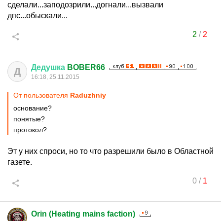
сделали...заподозрили...догнали...вызвали
дпс...обыскали...
2
/
2
Дедушка
BOBER66
Д
16:18, 25.11.2015
От пользователя
Raduzhniy
основание?
понятые?
протокол?
Эт у них спроси, но то что разрешили было в Областной
газете.
0
/
1
Orin (Heating mains faction)