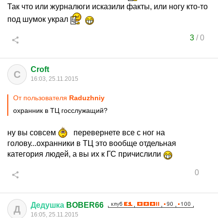
Так что или журналюги исказили факты, или ногу кто-то
под шумок украл
3
/
0
Croft
C
16:03, 25.11.2015
От пользователя
Raduzhniy
охранник в ТЦ госслужащий?
ну вы совсем
перевернете все с ног на
голову...охранники в ТЦ это вообще отдельная
категория людей, а вы их к ГС причислили
0
Дедушка
BOBER66
Д
16:05, 25.11.2015