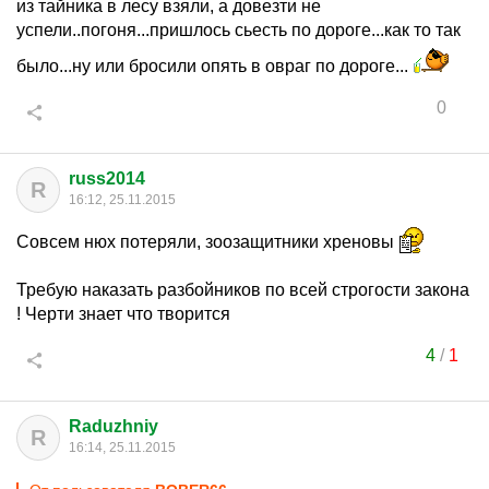
из тайника в лесу взяли, а довезти не
успели..погоня...пришлось сьесть по дороге...как то так
было...ну или бросили опять в овраг по дороге...
0
russ2014
R
16:12, 25.11.2015
Совсем нюх потеряли, зоозащитники хреновы
Требую наказать разбойников по всей строгости закона
! Черти знает что творится
4
/
1
Raduzhniy
R
16:14, 25.11.2015