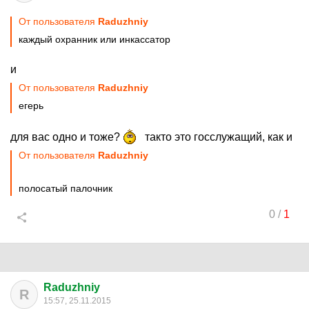
От пользователя
Raduzhniy
каждый охранник или инкассатор
и
От пользователя
Raduzhniy
егерь
для вас одно и тоже?
такто это госслужащий, как и
От пользователя
Raduzhniy
полосатый палочник
0
/
1
Raduzhniy
R
15:57, 25.11.2015