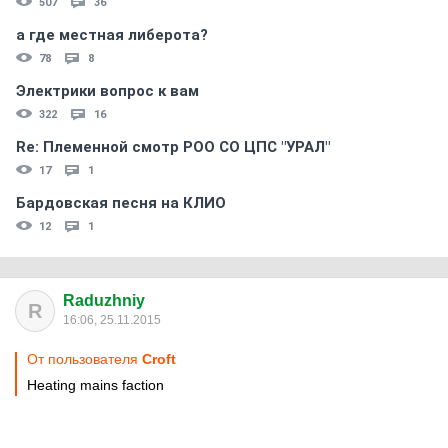
507
36
а где местная либерота?
78
8
Электрики вопрос к вам
322
16
Re: Племеннoй смoтр РOO CO ЦПС "УРАЛ"
17
1
Бардовская песня на КЛИО
12
1
Raduzhniy
R
16:06, 25.11.2015
От пользователя
Croft
Heating mains faction