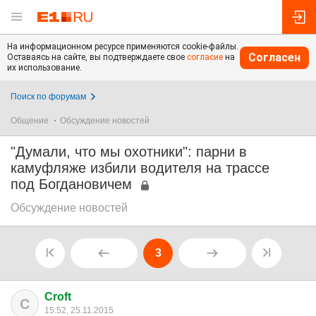
На информационном ресурсе применяются cookie-файлы.
Согласен
Оставаясь на сайте, вы подтверждаете свое
согласие
на
их использование.
Поиск по форумам
Общение
Обсуждение новостей
"Думали, что мы охотники": парни в
камуфляже избили водителя на трассе
под Богдановичем
Обсуждение новостей
3
Croft
C
15:52, 25.11.2015