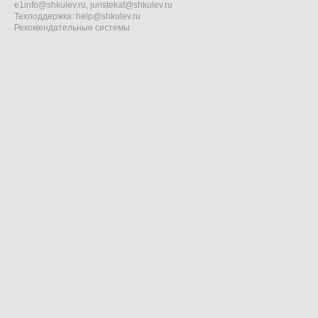
e1info@shkulev.ru
,
juristekat@shkulev.ru
Техподдержка:
help@shkulev.ru
Рекомендательные системы