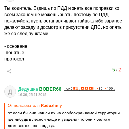
Ты водитель. Ездишь по ПДД и знать все поправки ко
всем законом не можешь знать, поэтому по ПДД
пожалуйста пусть останавливают гайцы..либо заранее
делают засаду и досмотр в присутствии ДПС, но опять
же со след пунктами
- основаие
-понятые
протокол
5
/
2
Дедушка
BOBER66
Д
16:36, 25.11.2015
От пользователя
Raduzhniy
от если бы они нашли их на особоохраняемой территории
где нибудь в лесной чаще и увидели что они к белкам
домогаются, вот тогда да.