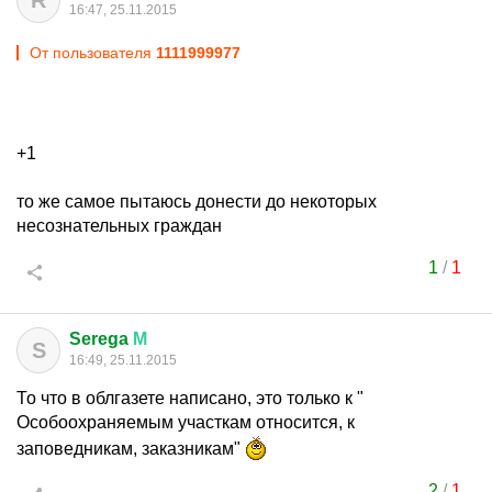
R
16:47, 25.11.2015
От пользователя
1111999977
+1
то же самое пытаюсь донести до некоторых
несознательных граждан
1
/
1
Serega
М
S
16:49, 25.11.2015
То что в облгазете написано, это только к "
Особоохраняемым участкам относится, к
заповедникам, заказникам"
2
/
1