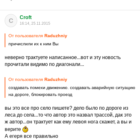
Croft
C
16:14, 25.11.2015
От пользователя
Raduzhniy
причислили их к ним Вы
неверно трактуете написанное...вот и эту новость
прочитали видимо по диагонали...
От пользователя
Raduzhniy
создавать помехи движению. создавать аварийную ситуацию
на дороге, блокировать проезд
вы это все про село пишете? дело было по дороге из
леса до села...то что автор это назвал трассой, дак это
ж автор...он трактует как ему левоя нога скажет, а вы и
верите
А егеря все правильно