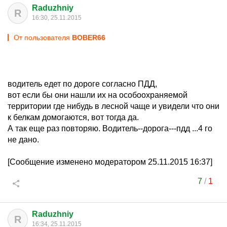
Raduzhniy
R
16:30, 25.11.2015
От пользователя
BOBER66
водитель едет по дороге согласно ПДД,
вот если бы они нашли их на особоохраняемой
территории где нибудь в лесной чаще и увидели что они
к белкам домогаются, вот тогда да.
А так еще раз повторяю. Водитель--дорога---пдд ...4 го
не дано.
[Сообщение изменено модератором 25.11.2015 16:37]
7
/
1
Raduzhniy
R
16:34, 25.11.2015