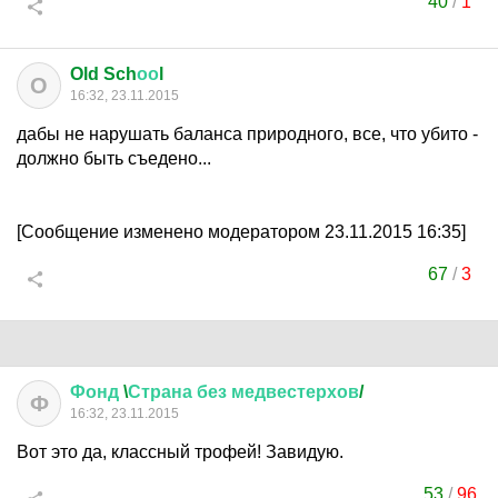
40
/
1
Old Sch
оо
l
O
16:32, 23.11.2015
дабы не нарушать баланса природного, все, что убито -
должно быть съедено...
[Сообщение изменено модератором 23.11.2015 16:35]
67
/
3
Фонд
\
Страна
без
медвестерхов
/
Ф
16:32, 23.11.2015
Вот это да, классный трофей! Завидую.
53
/
96