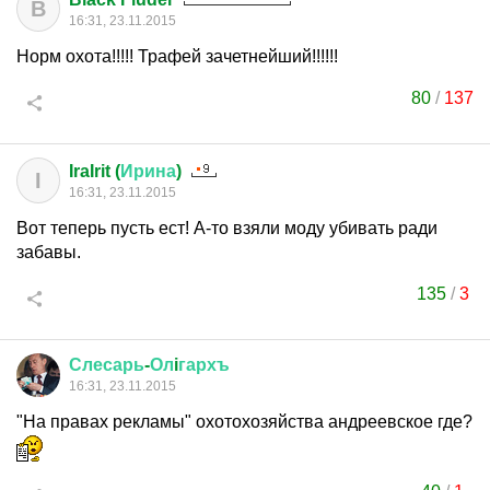
B
16:31, 23.11.2015
Норм охота!!!!! Трафей зачетнейший!!!!!!
80
/
137
IraIrit (
Ирина
)
I
16:31, 23.11.2015
Вот теперь пусть ест! А-то взяли моду убивать ради
забавы.
135
/
3
Слесарь
-
Ол
i
гархъ
16:31, 23.11.2015
"На правах рекламы" охотохозяйства андреевское где?