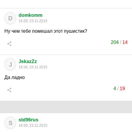
domkomm
D
16:29, 23.11.2015
Ну чем тебе помешал этот пушистик?
204
/
14
JekazZz
J
16:30, 23.11.2015
Да ладно
4
/
19
std96rus
S
16:30, 23.11.2015