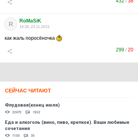
432
/
38
RoMaSiK
R
16:26, 23.11.2015
как жаль поросёночка
299
/
20
СЕЙЧАС ЧИТАЮТ
Флудовая(конец июля)
22472
1552
Еда и алкоголь (вино, пиво, крепкое). Ваши любимые
сочетания
1130
35