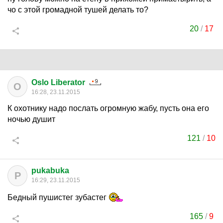
чо с этой громадной тушей делать то?
20
/
17
Oslo Liberator
O
16:28, 23.11.2015
К охотнику надо послать огромную жабу, пусть она его
ночью душит
121
/
10
pukabuka
P
16:29, 23.11.2015
Бедный пушистег зубастег
165
/
9