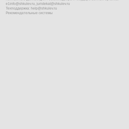
e1info@shkulev.ru
,
juristekat@shkulev.ru
Техподдержка:
help@shkulev.ru
Рекомендательные системы