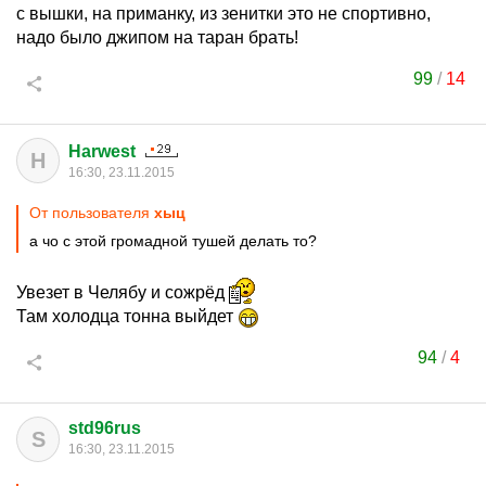
с вышки, на приманку, из зенитки это не спортивно,
надо было джипом на таран брать!
99
/
14
Harwest
H
16:30, 23.11.2015
От пользователя
хыц
а чо с этой громадной тушей делать то?
Увезет в Челябу и сожрёд
Там холодца тонна выйдет
94
/
4
std96rus
S
16:30, 23.11.2015