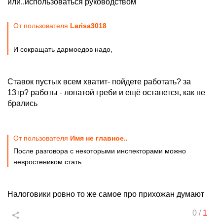
или..использоваться руководством
От пользователя
Larisa3018
И сокращать дармоедов надо,
Ставок пустых всем хватит- пойдете работать? за
13тр? работы - лопатой греби и ещё останется, как не
брались
От пользователя
Имя не главное..
После разговора с некоторыми инспекторами можно
невростеником стать
Налоговики ровно то же самое про прихожан думают
0
/
1