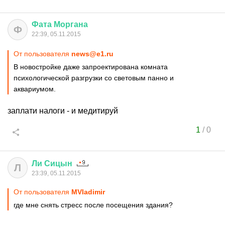
Фата
Моргана
Ф
22:39, 05.11.2015
От пользователя
news@e1.ru
В новостройке даже запроектирована комната
психологической разгрузки со световым панно и
аквариумом.
заплати налоги - и медитируй
1
/
0
Ли
Сицын
Л
23:39, 05.11.2015
От пользователя
MVladimir
где мне снять стресс после посещения здания?