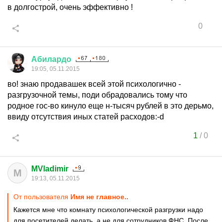
в долгострой, очень эффективно !
0
Абилардо
19:05, 05.11.2015
во! знаю продавашек всей этой психологично -
разгрузочной темы, поди обрадовались тому что
родное гос-во кинуло еще н-тысяч рублей в это дерьмо,
ввиду отсутствия иных статей расходов:-d
1
/
0
MVladimir
M
19:13, 05.11.2015
От пользователя
Имя не главное..
Кажется мне что комнату психологической разгрузки надо
для посетителей делать, а не для сотрудников ФНС. После