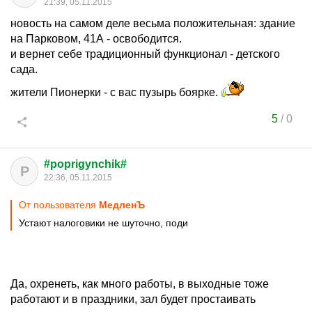
21:39, 05.11.2015
новость на самом деле весьма положительная: здание
на Парковом, 41А - освободится.
и вернет себе традиционный функционал - детского
сада.
жители Пионерки - с вас пузырь боярке.
5
/
0
#poprigynchik#
P
22:36, 05.11.2015
От пользователя
МедленЪ
Устают налоговики не шуточно, поди
Да, охренеть, как много работы, в выходные тоже
работают и в праздники, зал будет простаивать