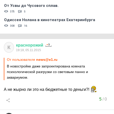
От Усвы до Чусового сплав.
375
5
Одиссея Нолана в кинотеатрах Екатеринбурга
308
16
краснорожий
К
19:18, 05.11.2015
От пользователя
news@e1.ru
В новостройке даже запроектирована комната
психологической разгрузки со световым панно и
аквариумом.
А не жырно ли это на бюджетные то деньги?!
5
/
0