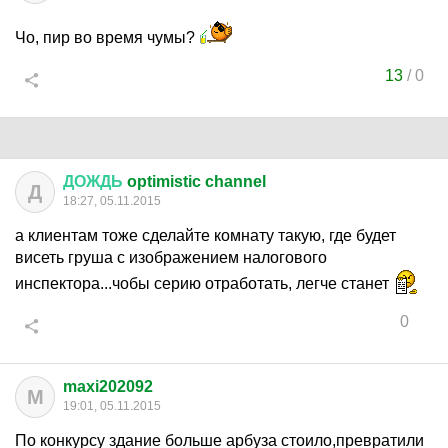
Чо, пир во время чумы?
13
/
0
ДОЖДЬ
optimistic channel
Д
18:27, 05.11.2015
а клиентам тоже сделайте комнату такую, где будет
висеть груша с изображением налогового
инспектора...чобы серию отработать, легче станет
0
maxi202092
M
19:01, 05.11.2015
По конкурсу здание больше арбуза стоило,превратили