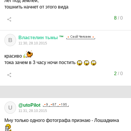
лет под землей,
тошнить начнет от этого вида
8
/
0
Властелин
тьмы
™
В
11:30, 28.10.2015
красиво
тока зачем в 3 часу ночи постить
2
/
0
@utoPilot
U
11:31, 28.10.2015
Мну только одного фотографа признаю - Лошадкина