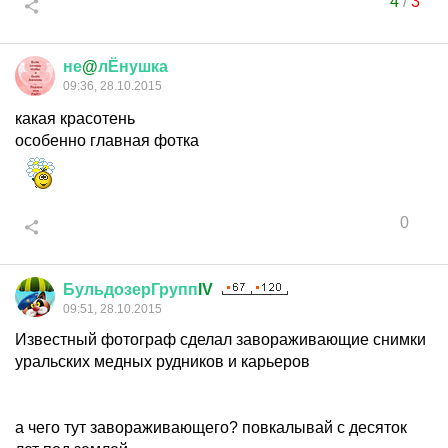
4
/
3
не
@
лЁнушка
09:36, 28.10.2015
какая красотень
особенно главная фотка
0
БульдозерГрупп
IV
09:51, 28.10.2015
Известный фотограф сделал завораживающие снимки
уральских медных рудников и карьеров
а чего тут завораживающего? повкалывай с десяток