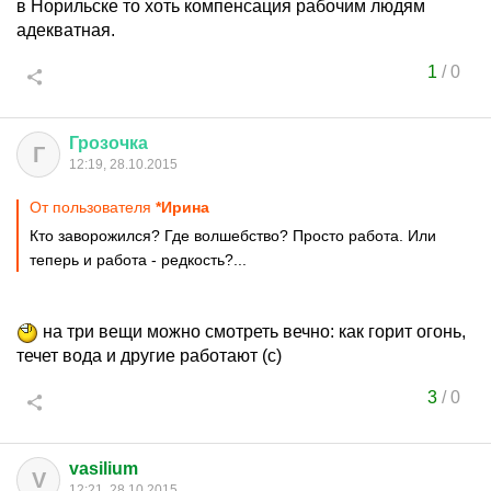
в Норильске то хоть компенсация рабочим людям
адекватная.
1
/
0
Грозочка
Г
12:19, 28.10.2015
От пользователя
*Ирина
Кто заворожился? Где волшебство? Просто работа. Или
теперь и работа - редкость?...
на три вещи можно смотреть вечно: как горит огонь,
течет вода и другие работают (с)
3
/
0
vasilium
V
12:21, 28.10.2015