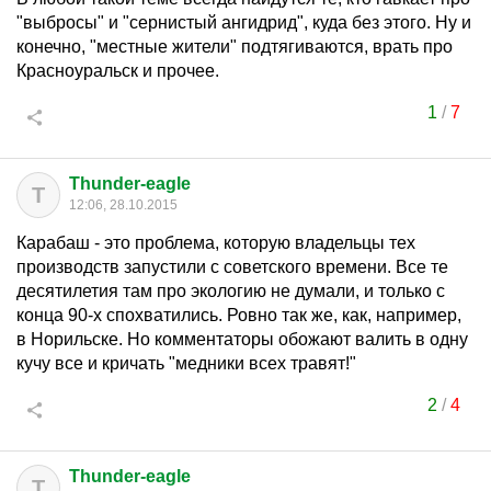
"выбросы" и "сернистый ангидрид", куда без этого. Ну и
конечно, "местные жители" подтягиваются, врать про
Красноуральск и прочее.
1
/
7
Thunder-eagle
T
12:06, 28.10.2015
Карабаш - это проблема, которую владельцы тех
производств запустили с советского времени. Все те
десятилетия там про экологию не думали, и только с
конца 90-х спохватились. Ровно так же, как, например,
в Норильске. Но комментаторы обожают валить в одну
кучу все и кричать "медники всех травят!"
2
/
4
Thunder-eagle
T