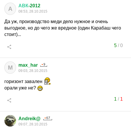
АВК
-2012
А
08:53, 28.10.2015
Да уж, производство меди дело нужное и очень
выгодное, но до чего же вредное (один Карабаш чего
стоит)...
5
/
0
max_har
M
09:03, 28.10.2015
горизонт завален
орали уже не?
1
/
1
Andreik@
09:07, 28.10.2015