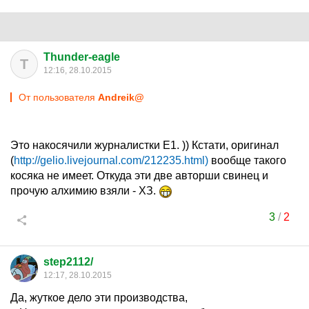
Thunder-eagle
T
12:16, 28.10.2015
От пользователя
Andreik@
Это накосячили журналистки Е1. )) Кстати, оригинал
(
http://gelio.livejournal.com/212235.html)
вообще такого
косяка не имеет. Откуда эти две авторши свинец и
прочую алхимию взяли - ХЗ.
3
/
2
step2112/
12:17, 28.10.2015
Да, жуткое дело эти производства,