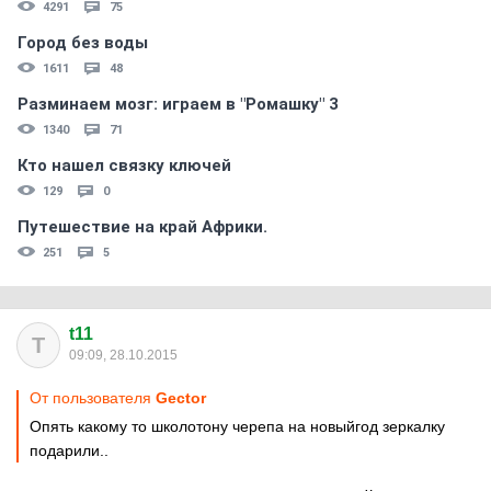
4291
75
Город без воды
1611
48
Разминаем мозг: играем в "Ромашку" 3
1340
71
Кто нашел связку ключей
129
0
Путешествие на край Африки.
251
5
t11
T
09:09, 28.10.2015
От пользователя
Gector
Опять какому то школотону черепа на новыйгод зеркалку
подарили..