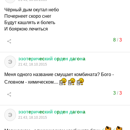
Чёрный дым окутал небо
Почернеет скоро снег
Будут кашлять и болеть
И бояркою лечиться
8
/
3
эзот
e
рич
ec
кий
о
p
д
e
н
д
a
г
o
н
a
Э
21:42, 18.10.2015
Меня одного название смущает комбината? Бого -
Словном - химическом....
3
/
3
эзот
e
рич
ec
кий
о
p
д
e
н
д
a
г
o
н
a
Э
21:43, 18.10.2015