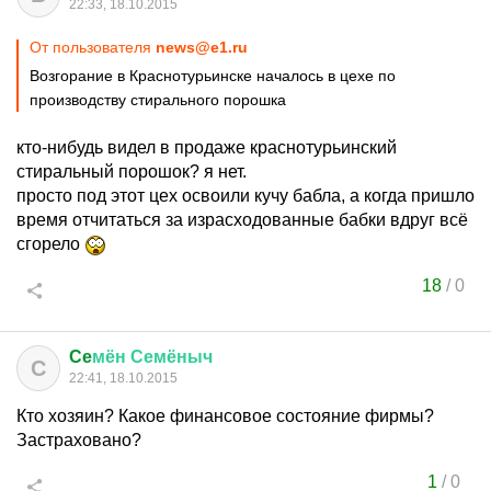
22:33, 18.10.2015
От пользователя
news@e1.ru
Возгорание в Краснотурьинске началось в цехе по
производству стирального порошка
кто-нибудь видел в продаже краснотурьинский
стиральный порошок? я нет.
просто под этот цех освоили кучу бабла, а когда пришло
время отчитаться за израсходованные бабки вдруг всё
сгорело
18
/
0
Ce
мён
Семёныч
C
22:41, 18.10.2015
Кто хозяин? Какое финансовое состояние фирмы?
Застраховано?
1
/
0