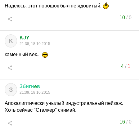
Надеюсь, этот порошок был не ядовитый.
10
/
0
KJY
K
21:38, 18.10.2015
каменный век...
4
/
1
Збигн
e
в
З
21:39, 18.10.2015
Апокалиптически унылый индустриальный пейзаж.
Хоть сейчас "Сталкер" снимай.
16
/
0