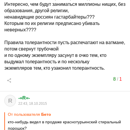
Интересно, чем будут заниматься миллионы нищих, без
образования, другой религии,
ненавидящие россиян гастарбайтеры???
Которым по их религии предписано убивать
неверных????
Правила толерантности пусть распечатают на ватмане,
потом свернут трубочкой
и по одному экземпляру засунут в очко тем, кто
выдумал толерантность и по нескольку
экземпляров тем, кто узаконил толерантность.
8
/
1
-=R=-
R
22:43, 18.10.2015
От пользователя
Бето
кто-нибудь видел в продаже краснотурьинский стиральный
порошок?