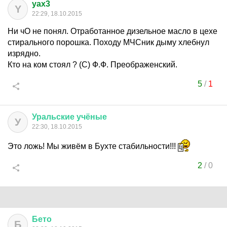
yax3
Y
22:29, 18.10.2015
Ни чО не понял. Отработанное дизельное масло в цехе
стирального порошка. Походу МЧСник дыму хлебнул
изрядно.
Кто на ком стоял ? (С) Ф.Ф. Преображенский.
5
/
1
Уральские
учёные
У
22:30, 18.10.2015
Это ложь! Мы живём в Бухте стабильности!!!
2
/
0
Бето
Б