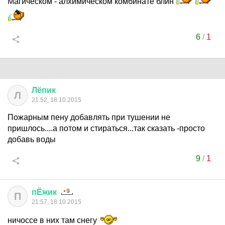
Магическом - алхимическом комбинате блин
6
/
1
Лёпик
Л
21:52, 18.10.2015
Пожарным пену добавлять при тушении не
пришлось....а потом и стираться...так сказать -просто
добавь воды
9
/
1
пЁжик
П
21:57, 18.10.2015
ничоссе в них там снегу