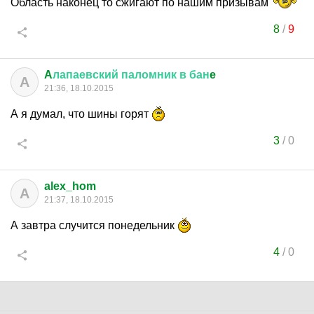
Область наконец то сжигают по нашим призывам
8
/
9
A
лапаевский
паломник
в
бан
e
A
21:36, 18.10.2015
А я думал, что шины горят
3
/
0
alex_hom
A
21:37, 18.10.2015
А завтра случится понедельник
4
/
0