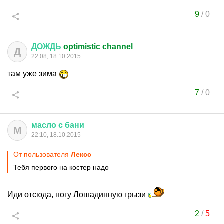
9
/
0
ДОЖДЬ
optimistic channel
Д
22:08, 18.10.2015
там уже зима
7
/
0
масло
с
бани
М
22:10, 18.10.2015
От пользователя
Лексс
Тебя первого на костер надо
Иди отсюда, ногу Лошадинную грызи
2
/
5