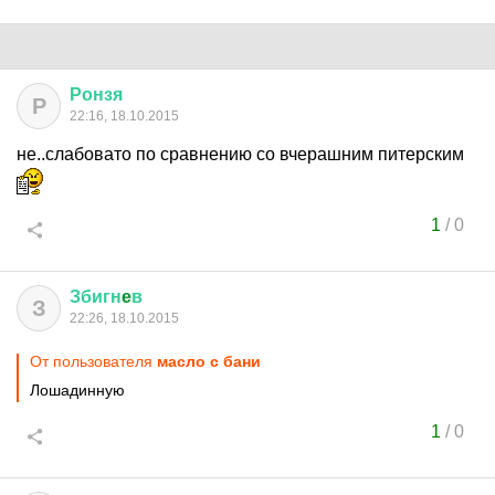
Ронзя
Р
22:16, 18.10.2015
не..слабовато по сравнению со вчерашним питерским
1
/
0
Збигн
e
в
З
22:26, 18.10.2015
От пользователя
масло с бани
Лошадинную
1
/
0