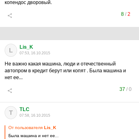
копендос дворовый.
8
/
2
Lis_K
L
07:53, 16.10.2015
Не важно какая машина, люди и отечественный
автопром в кредит берут или копят . Была машина и
нет ее...
37
/
0
TLC
T
07:58, 16.10.2015
От пользователя
Lis_K
Была машина и нет ее...