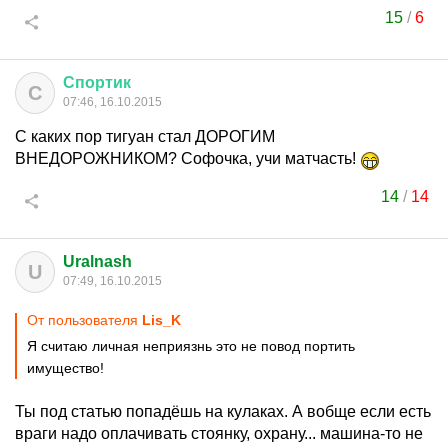
15
/
6
Спортик
С
07:46, 16.10.2015
С каких пор тигуан стал ДОРОГИМ
ВНЕДОРОЖНИКОМ? Софочка, учи матчасть!
14
/
14
Uralnash
U
07:49, 16.10.2015
От пользователя
Lis_K
Я считаю личная неприязнь это не повод портить
имущество!
Ты под статью попадёшь на кулаках. А вобще если есть
враги надо оплачивать стоянку, охрану... машина-то не