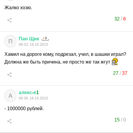
Жалко хозю.
32
/
6
Пан
Щик
П
06:33, 16.10.2015
Хамил на дороге кому, подрезал, учил, в шашки играл?
Должна же быть причина, не просто же так жгут
27
/
37
алекс
-
е
1
А
06:39, 16.10.2015
- 1000000 рублей.
15
/
0