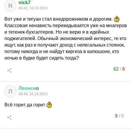
nick7
N
06:42, 16.10.2015
Вот уже и тигуан стал внедорожником и дорогим.
Классовая ненависть перекидывается уже на мнагеров
и тетенек-бухгалтеров. Но не верю я в идейных
поджигателей. Обычный экономический интерес, те кто
ищут, как раз и получают доход с нелегальных стоянок,
потому никогда и не найдут киргиза в капюшоне, кто
ночью в будке будет сидеть тогда?
62
/
6
Леонси
o
Л
06:49, 16.10.2015
Всё горит да горит
9
/
0