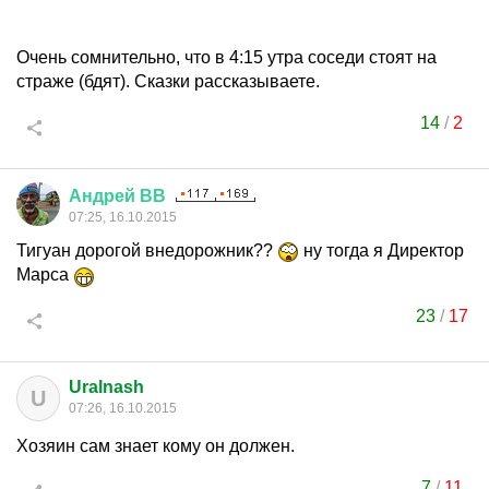
Очень сомнительно, что в 4:15 утра соседи стоят на
страже (бдят). Сказки рассказываете.
14
/
2
Андрей
ВВ
07:25, 16.10.2015
Тигуан дорогой внедорожник??
ну тогда я Директор
Марса
23
/
17
Uralnash
U
07:26, 16.10.2015
Хозяин сам знает кому он должен.
7
/
11