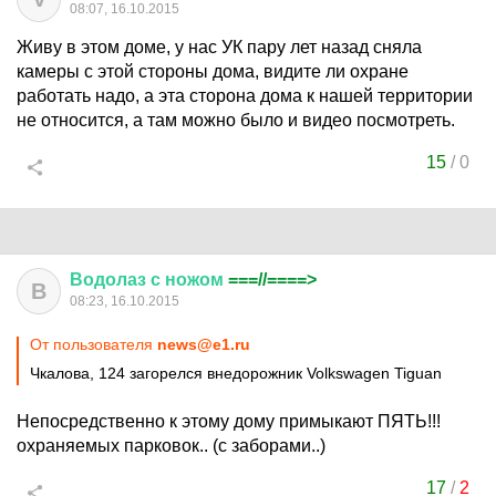
08:07, 16.10.2015
Живу в этом доме, у нас УК пару лет назад сняла
камеры с этой стороны дома, видите ли охране
работать надо, а эта сторона дома к нашей территории
не относится, а там можно было и видео посмотреть.
15
/
0
Водолаз
с
ножом
===//====>
В
08:23, 16.10.2015
От пользователя
news@e1.ru
Чкалова, 124 загорелся внедорожник Volkswagen Tiguan
Непосредственно к этому дому примыкают ПЯТЬ!!!
охраняемых парковок.. (с заборами..)
17
/
2