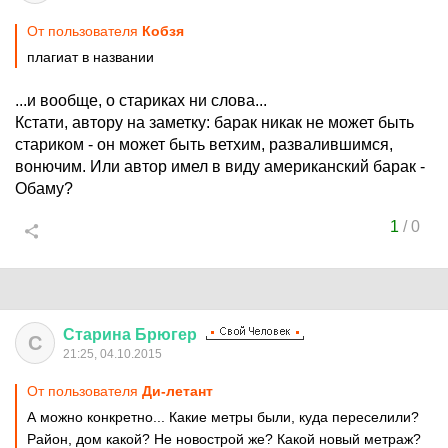
От пользователя
Кобзя
плагиат в названии
...и вообще, о стариках ни слова...
Кстати, автору на заметку: барак никак не может быть
стариком - он может быть ветхим, развалившимся,
вонючим. Или автор имел в виду американский барак -
Обаму?
1
/
0
Старина
Брюгер
С
21:25, 04.10.2015
От пользователя
Ди-летант
А можно конкретно... Какие метры были, куда переселили?
Район, дом какой? Не новострой же? Какой новый метраж?