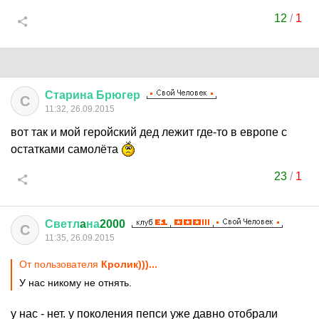
12
/
1
Старина
Брюгер
С
11:32, 26.09.2015
вот так и мой геройский дед лежит где-то в европе с
остатками самолёта
23
/
1
Светл
a
на
2000
С
11:35, 26.09.2015
От пользователя
Кролик)))...
У нас никому не отнять.
у нас - нет. у поколения пепси уже давно отобрали