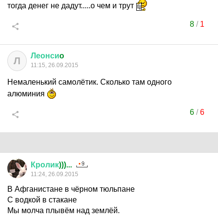
тогда денег не дадут.....о чем и трут
8
/
1
Леонси
o
Л
11:15, 26.09.2015
Немаленький самолётик. Сколько там одного
алюминия
6
/
6
Кролик
)))...
11:24, 26.09.2015
В Афганистане в чёрном тюльпане
С водкой в стакане
Мы молча плывём над землёй.