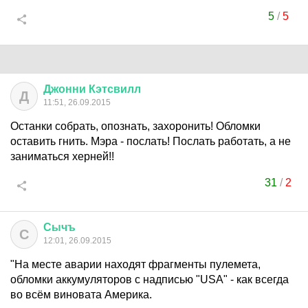
5
/
5
Джонни
Кэтсвилл
Д
11:51, 26.09.2015
Останки собрать, опознать, захоронить! Обломки
оставить гнить. Мэра - послать! Послать работать, а не
заниматься херней!!
31
/
2
Сычъ
С
12:01, 26.09.2015
"На месте аварии находят фрагменты пулемета,
обломки аккумуляторов с надписью "USA" - как всегда
во всём виновата Америка.