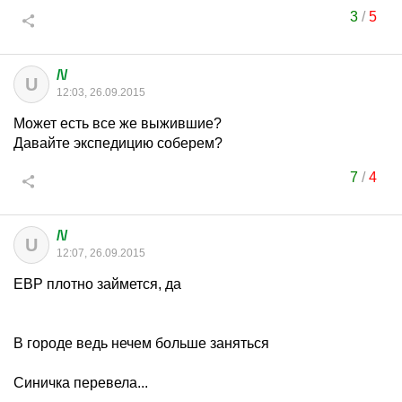
3
/
5
/\/
U
12:03, 26.09.2015
Может есть все же выжившие?
Давайте экспедицию соберем?
7
/
4
/\/
U
12:07, 26.09.2015
ЕВР плотно займется, да
В городе ведь нечем больше заняться
Синичка перевела...