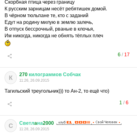
Скорбная птица через границу
К русским зарницам несёт ребятишек домой.
В чёрном тюльпане те, кто с заданий
Едут на родину милую в землю залечь,
В отпуск бессрочный, рваные в клочья,
Им никогда, никогда не обнять тёплых плеч
6
/
17
270
килограммов
Собчак
К
11:26, 26.09.2015
Тагильский треугольник))) то Ан-2, то ещё что)
1
/
6
Светл
a
на
2000
С
11:28, 26.09.2015