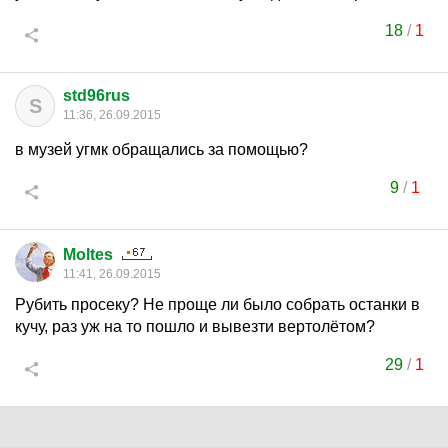
18
/
1
std96rus
S
11:36, 26.09.2015
в музей угмк обращались за помощью?
9
/
1
Moltes
11:41, 26.09.2015
Рубить просеку? Не проще ли было собрать останки в
кучу, раз уж на то пошло и вывезти вертолётом?
29
/
1