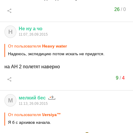
26
/
0
Не
ну
а
чо
Н
11:07, 26.09.2015
От пользователя
Heavy water
Надеюсь, экспедицию потом искать не придется.
на АН 2 полетят наверно
9
/
4
мелкий
бес
М
11:13, 26.09.2015
От пользователя
\/ersiya™
Я б с архивов начала.