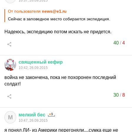
10:37, 26.09.2015
От пользователя
news@e1.ru
Сейчас в заповедное место собирается экспедиция.
Надеюсь, экспедицию потом искать не придется.
40
/
4
священный
кефир
10:42, 26.09.2015
война не закончена, пока не похоронен последний
солдат!
30
/
8
мелкий
бес
М
10:47, 26.09.2015
я понял ЛИ- из Америки перегоняли....сумка еще не