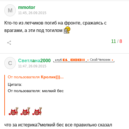
mmotor
M
11:45, 26.09.2015
Кто-то из летчиков погиб на фронте, сражаясь с
врагами, а эти под тогилом
11
/
8
Светл
a
на
2000
С
11:47, 26.09.2015
От пользователя
Кролик)))...
Цитата:
От пользователя: мелкий бес
что за истерика?мелкий бес все правильно сказал