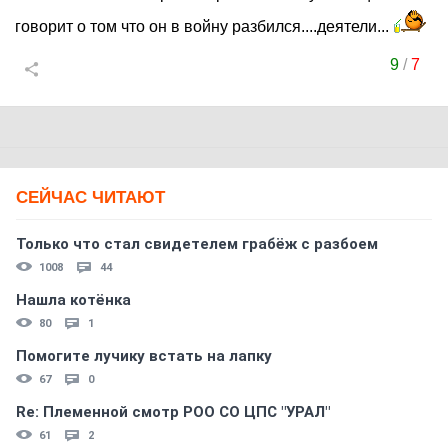
говорит о том что он в войну разбился....деятели...
9
/
7
СЕЙЧАС ЧИТАЮТ
Только что стал свидетелем грабёж с разбоем
1008
44
Нашла котёнка
80
1
Помогите лучику встать на лапку
67
0
Re: Племеннoй смoтр РOO CO ЦПС "УРАЛ"
61
2