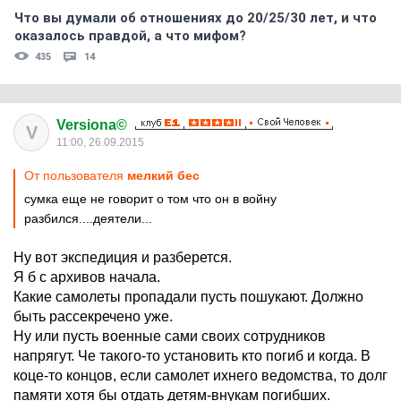
Что вы думали об отношениях до 20/25/30 лет, и что
оказалось правдой, а что мифом?
435
14
Versiona©
V
11:00, 26.09.2015
От пользователя
мелкий бес
сумка еще не говорит о том что он в войну
разбился....деятели...
Ну вот экспедиция и разберется.
Я б с архивов начала.
Какие самолеты пропадали пусть пошукают. Должно
быть рассекречено уже.
Ну или пусть военные сами своих сотрудников
напрягут. Че такого-то установить кто погиб и когда. В
коце-то концов, если самолет ихнего ведомства, то долг
памяти хотя бы отдать детям-внукам погибших.