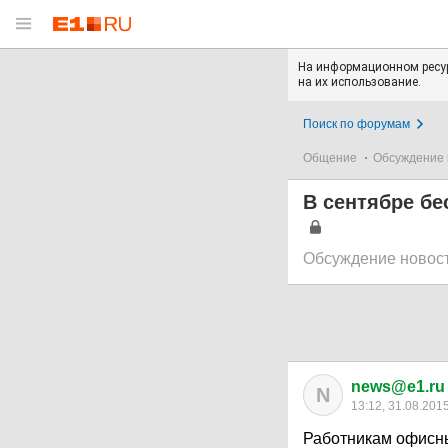
На информационном ресур
на их использование.
Поиск по форумам
Общение
Обсуждение 
В сентябре бе
Обсуждение новос
news@e1.ru
N
13:12, 31.08.201
Работникам офисны