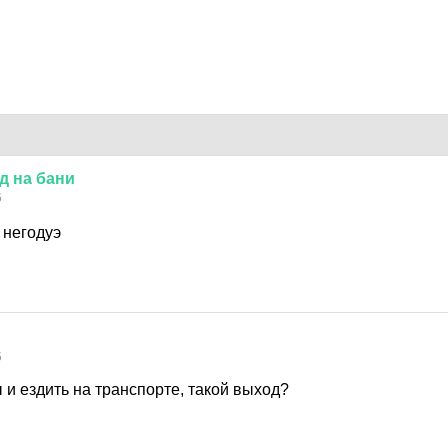
д
на
бани
5
 негодуэ
5
и ездить на транспорте, такой выход?