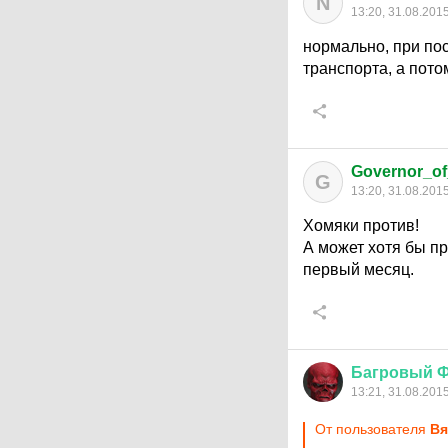
N
13:20, 31.08.201
нормально, при по
транспорта, а пот
Governor_of
G
13:20, 31.08.201
Хомяки против!
А может хотя бы п
первый месяц.
Багровый
Ф
13:21, 31.08.201
От пользователя
Вя