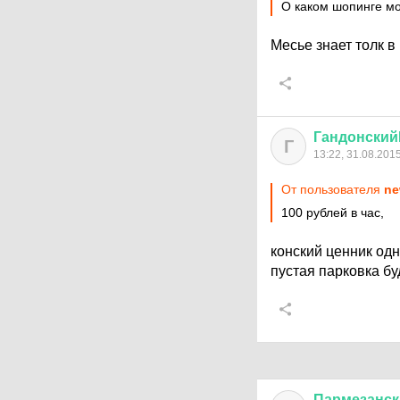
О каком шопинге мо
Месье знает толк 
Гандонски
Г
13:22, 31.08.201
От пользователя
ne
100 рублей в час,
конский ценник од
пустая парковка буд
Пармезанск