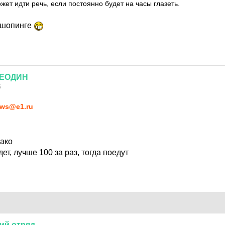
жет идти речь, если постоянно будет на часы глазеть.
в шопинге
йЕОДИН
5
ws@e1.ru
нако
ет, лучше 100 за раз, тогда поедут
ий
отряд