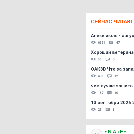
СЕЙЧАС ЧИТАЮ
Анеки июле - авгус
6321
47
Хороший ветерина
53
0
ОАКЗВ Что за запа
453
12
чем лучше зашить 
187
10
13 сентября 2026
28
1
• N A i F •