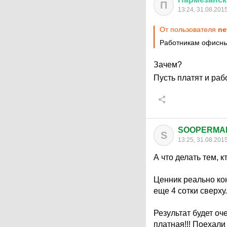
П
13:24, 31.08.201
От пользователя
ne
Работникам офисных
Зачем?
Пусть платят и раб
SOOPERMA
S
13:25, 31.08.201
А что делать тем, 
Ценник реально кон
еще 4 сотки сверху.
Результат будет оч
платная!!! Поехали 