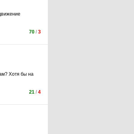
 движение
70
/
3
ам? Хотя бы на
21
/
4