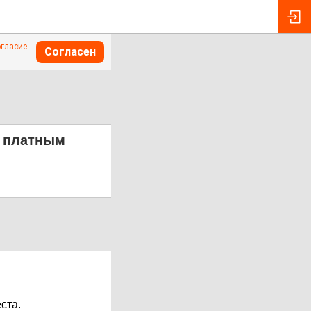
огласие
Согласен
т платным
ста.