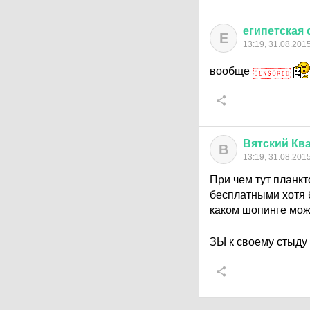
египетская
Е
13:19, 31.08.201
вообще
Вятский
Кв
В
13:19, 31.08.201
При чем тут планкт
бесплатными хотя б
каком шопинге може
ЗЫ к своему стыду 