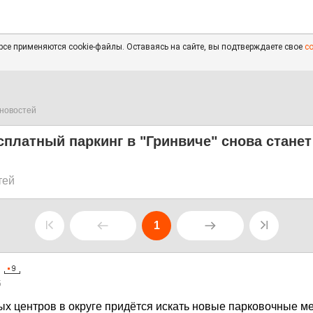
се применяются cookie-файлы. Оставаясь на сайте, вы подтверждаете свое
с
новостей
сплатный паркинг в "Гринвиче" снова стане
тей
1
5
х центров в округе придётся искать новые парковочные ме