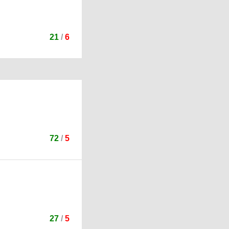
21
/
6
72
/
5
27
/
5