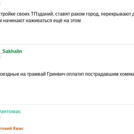
5
стройке своих ТПзданий, ставят раком город, перекрывают
ом начинают наживаться ещё на этом
_Sakhalin
5
роездные на трамвай Гринвич оплатит пострадавшим хомяк
антомас
5
тский Квас