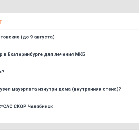
Т
товские (до 9 августа)
р в Екатеринбурге для лечения МКБ
х?
узел мауэрлата изнутри дома (внутренняя стена)?
 2*CAC СКОР Челябинск