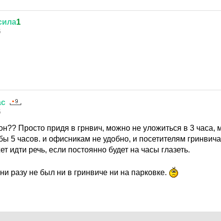
сила
1
5
ас
5
он?? Просто придя в грнвич, можно не уложиться в 3 часа, 
ы 5 часов. и офисникам не удобно, и посетителям гринвич
т идти речь, если постоянно будет на часы глазеть.
ни разу не был ни в гринвиче ни на парковке.