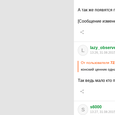
А так же появятся 
[Сообщение измене
lazy_observ
L
13:26, 31.08.201
От пользователя
72
конский ценник одн
Так ведь мало кто 
s6000
S
13:27, 31.08.201