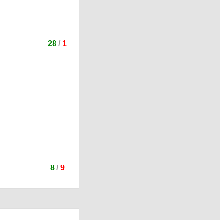
28
/
1
8
/
9