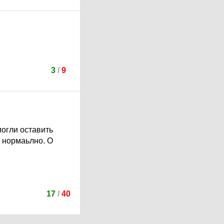
3
/
9
могли оставить
а нормаьлно. О
17
/
40