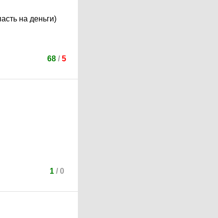
асть на деньги)
68
/
5
1
/
0