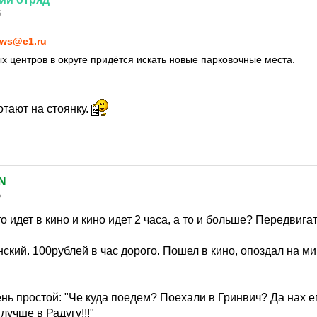
5
ws@e1.ru
 центров в округе придётся искать новые парковочные места.
отают на стоянку.
N
5
кто идет в кино и кино идет 2 часа, а то и больше? Передви
ский. 100рублей в час дорого. Пошел в кино, опоздал на ми
ень простой: "Че куда поедем? Поехали в Гринвич? Да нах е
лучше в Радугу!!!"