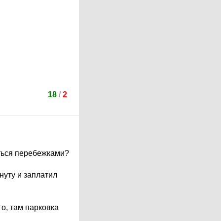
18
/
2
гаться перебежками?
нуту и заплатил
го, там парковка