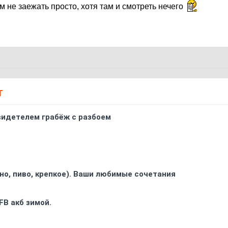
м не заежать просто, хотя там и смотреть нечего
Т
видетелем грабёж с разбоем
ино, пиво, крепкое). Ваши любимые сочетания
FB акб зимой.