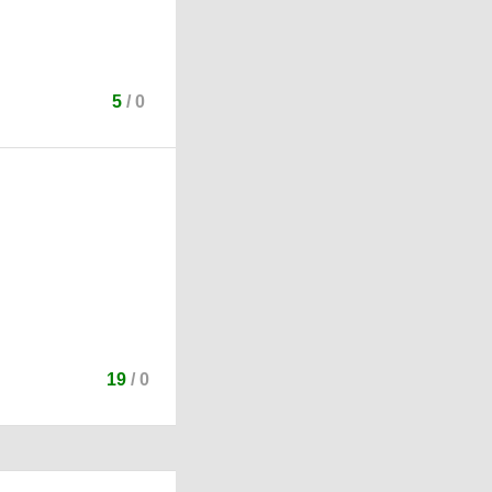
5
/
0
.
19
/
0