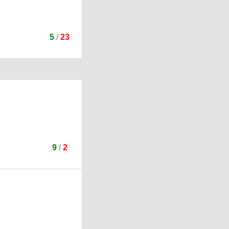
5
/
23
9
/
2