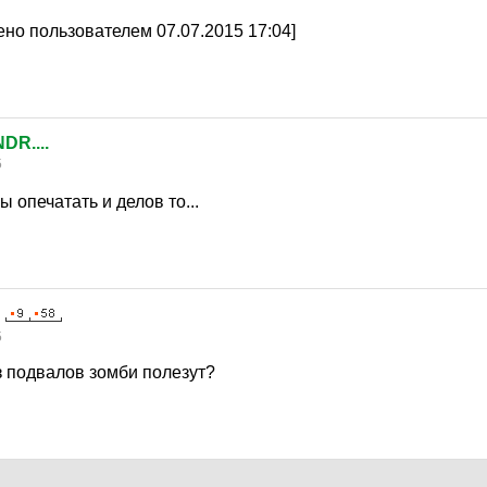
но пользователем 07.07.2015 17:04]
R....
5
 опечатать и делов то...
5
з подвалов зомби полезут?