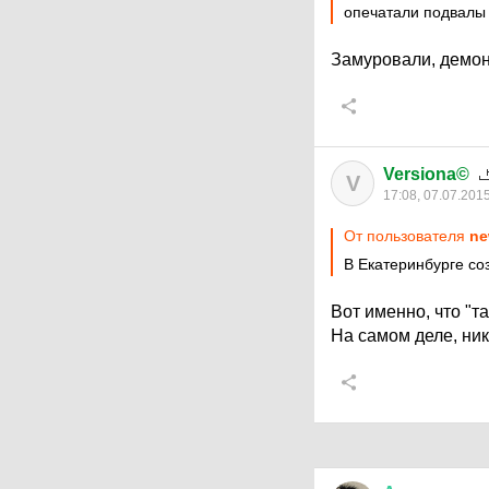
опечатали подвалы
Замуровали, демон
Versiona©
V
17:08, 07.07.201
От пользователя
ne
В Екатеринбурге со
Вот именно, что "т
На самом деле, ни