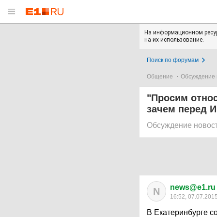
На информационном ресур
на их использование.
Поиск по форумам
Общение
Обсуждение 
"Просим относ
зачем перед 
Обсуждение новос
news@e1.ru
N
16:52, 07.07.201
В Екатеринбурге со