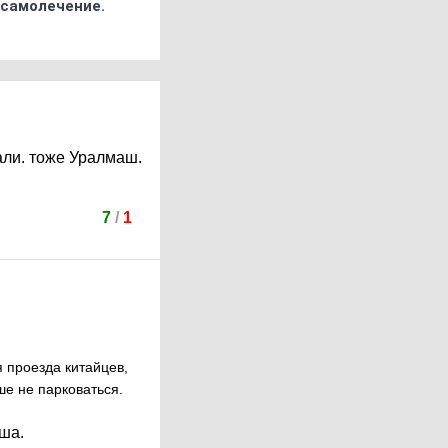
 самолечение.
али. тоже Уралмаш.
7
/
1
 проезда китайцев,
ше не парковаться.
ша.