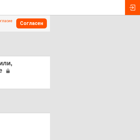
огласие
Согласен
или,
е