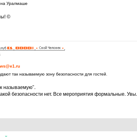
 на Уралмаше
ы! ©
5
ws@e1.ru
здают так называемую зону безопасности для гостей.
ак называемую".
какой безопасности нет. Все мероприятия формальные. Увы