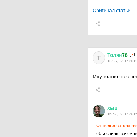
Оригинал статьи
Толян
78
Т
16:56, 07.07.201
Мну только что сп
хыц
16:57, 07.07.201
От пользователя
ne
объяснили, зачем 