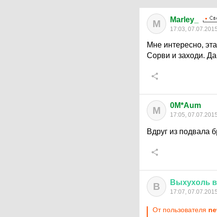
Marley_
M
17:03, 07.07.201
Мне интересно, эта
Сорви и заходи. Да
0M*Aum
M
17:05, 07.07.201
Вдруг из подвала 
Выхухоль
в
В
17:07, 07.07.201
От пользователя
ne