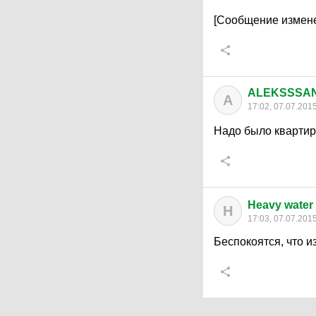
[Сообщение измене
ALEKSSSAND
A
17:02, 07.07.201
Надо было квартиры
Heavy water
H
17:03, 07.07.201
Беспокоятся, что и