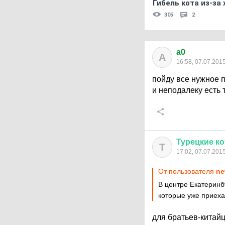
Гибель кота из-за
305
2
a0
A
16:58, 07.07.201
пойду все нужное п
и неподалеку есть 
Турецкие
к
Т
17:02, 07.07.201
От пользователя
ne
В центре Екатеринб
которые уже приеха
для братьев-китайц