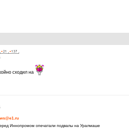
5
окойно сходил на
5
ws@e1.ru
перед Иннопромом опечатали подвалы на Уралмаше