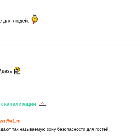
сё для людей.
5
йдезь
к
канализации
5
ws@e1.ru
здают так называемую зону безопасности для гостей.