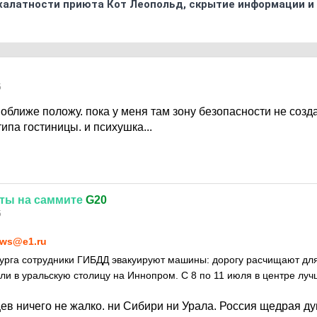
 халатности приюта Кот Леопольд, скрытиe информации и
5
оближе положу. пока у меня там зону безопасности не созд
типа гостиницы. и психушка...
оты
на
саммите
G20
5
ws@e1.ru
урга сотрудники ГИБДД эвакуируют машины: дорогу расчищают для
ли в уральскую столицу на Иннопром. С 8 по 11 июля в центре луч
ев ничего не жалко. ни Сибири ни Урала. Россия щедрая ду