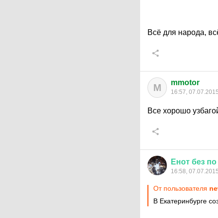
Всё для народа, в
mmotor
M
16:57, 07.07.201
Все хорошо узбаго
Енот
без
по
16:58, 07.07.201
От пользователя
ne
В Екатеринбурге со