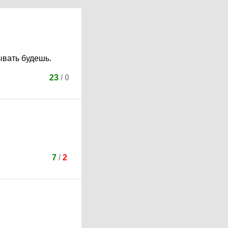
ывать будешь.
23
/
0
7
/
2