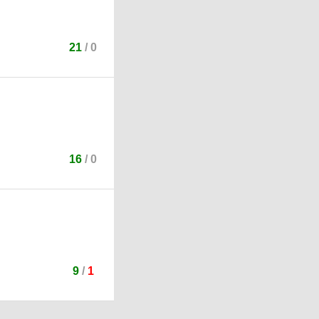
21
/
0
16
/
0
9
/
1