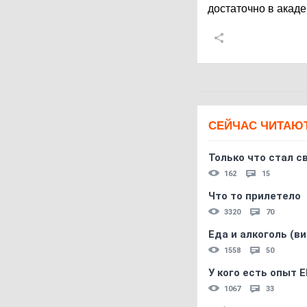
достаточно в акаде
СЕЙЧАС ЧИТАЮ
Только что стал с
162
15
Что то прилетело
3320
70
Еда и алкоголь (в
1558
50
У кого есть опыт E
1067
33