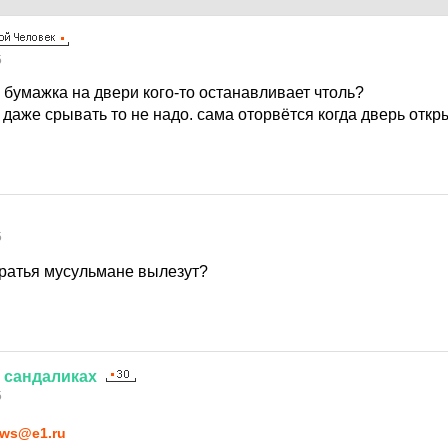
5
 бумажка на двери кого-то останавливает чтоль?
 даже срывать то не надо. сама оторвётся когда дверь откр
5
братья мусульмане вылезут?
сандаликах
5
ws@e1.ru