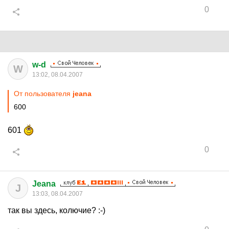
0
w-d
W
13:02, 08.04.2007
От пользователя
jeana
600
601
0
Jeana
J
13:03, 08.04.2007
так вы здесь, колючие? :-)