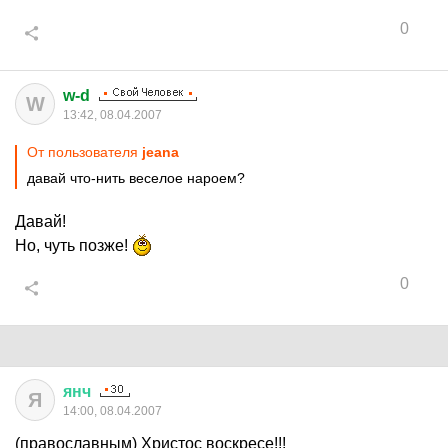
0
w-d
W
13:42, 08.04.2007
От пользователя
jeana
давай что-нить веселое нароем?
Давай!
Но, чуть позже!
0
янч
Я
14:00, 08.04.2007
(православным) Христос воскресе!!!