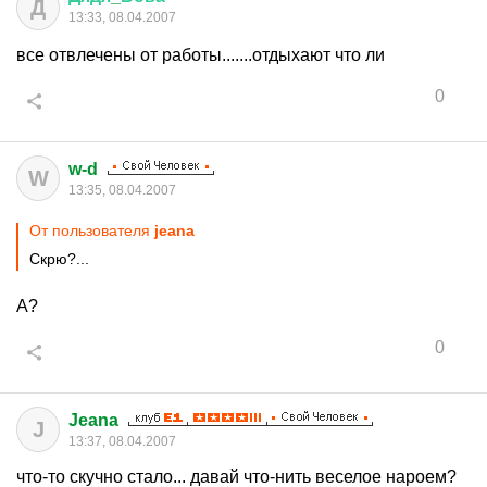
Д
13:33, 08.04.2007
все отвлечены от работы.......отдыхают что ли
0
w-d
W
13:35, 08.04.2007
От пользователя
jeana
Скрю?...
А?
0
Jeana
J
13:37, 08.04.2007
что-то скучно стало... давай что-нить веселое нароем?