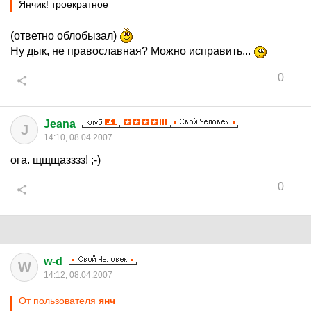
Янчик! троекратное
(ответно облобызал)
Ну дык, не православная? Можно исправить...
0
Jeana
J
14:10, 08.04.2007
ога. щщщазззз! ;-)
0
w-d
W
14:12, 08.04.2007
От пользователя
янч