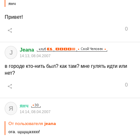
янч
Привет!
0
Jeana
J
14:13, 08.04.2007
в городе кто-нить был? как там? мне гулять идти или
нет?
0
янч
Я
14:14, 08.04.2007
От пользователя
jeana
ога. щщщазззз!