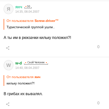
янч
Я
14:35, 08.04.2007
От пользователя
Screw-driver™
Туристической группой ушли..
А ты им в рюкзачки кильку положил?!
0
w-d
W
14:40, 08.04.2007
От пользователя
янч
кильку положил?!
В грибах их вывалял.
0