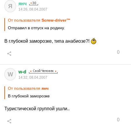
янч
Я
14:26, 08.04.2007
От пользователя
Screw-driver™
Отправил в отпуск на родину.
В глубокой заморозке, типа анабиозе?!
0
w-d
W
14:32, 08.04.2007
От пользователя
янч
В глубокой заморозке
Туристической группой ушли..
0