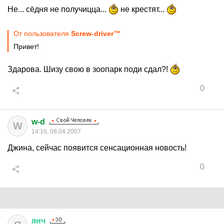
Не... сёдня не получицца...
не крестят...
От пользователя
Screw-driver™
Привет!
Здарова. Шизу свою в зоопарк поди сдал?!
0
w-d
W
14:16, 08.04.2007
Джина, сейчас появится сенсационная новость!
0
янч