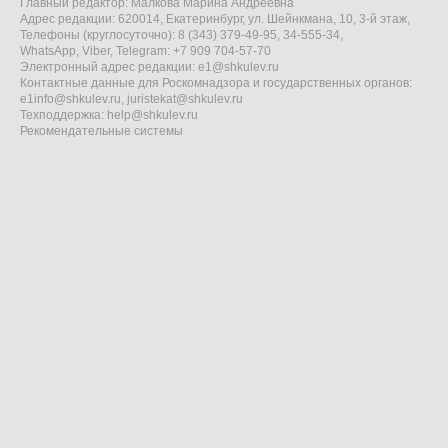
Главный редактор: Малкова Марина Андреевна
Адрес редакции: 620014, Екатеринбург, ул. Шейнкмана, 10, 3-й этаж,
Телефоны (круглосуточно): 8 (343) 379-49-95, 34-555-34,
WhatsApp, Viber, Telegram: +7 909 704-57-70
Электронный адрес редакции:
e1@shkulev.ru
Контактные данные для Роскомнадзора и государственных органов:
e1info@shkulev.ru
,
juristekat@shkulev.ru
Техподдержка:
help@shkulev.ru
Рекомендательные системы