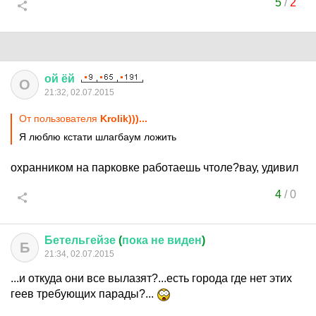
5
/
2
ой
ёй
О
21:32, 02.07.2015
От пользователя
Krolik)))...
Я люблю кстати шлагбаум ложить
охранником на парковке работаешь чтоле?вау, удивил
4
/
0
Бетельгейзе
(
пока
не
виден
)
Б
21:34, 02.07.2015
...и откуда они все вылазят?...есть города где нет этих
геев требующих парады?...