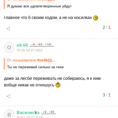
Я думаю все удовлетворенные уйдут
главное что б своим ходом, а не на носилках
2
/
1
ой
ёй
О
20:19, 02.07.2015
От пользователя
Krolik)))...
Ты не переживай сильно за геев
даже за лесби переживать не собираюсь, я к ним
вобще никак не отношусь
3
/
1
Василис
k
а
В
20:53, 02.07.2015