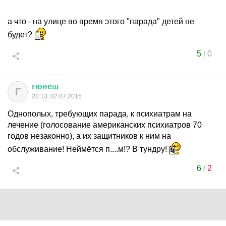
а что - на улице во время этого "парада" детей не
будет?
5
/
0
гюнеш
Г
20:13, 02.07.2015
Однополых, требующих парада, к психиатрам на
лечение (голосование американских психиатров 70
годов незаконно), а их защитников к ним на
обслуживание! Неймётся п....м!? В тундру!
6
/
2