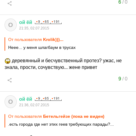
6
/
0
ой
ёй
О
21:35, 02.07.2015
От пользователя
Krolik)))...
Неее... у меня шлагбаум в трусах
деревянный и бесчувственный протез? ужас, не
знала, прости, сочувствую... жене привет
9
/
0
ой
ёй
О
21:36, 02.07.2015
От пользователя
Бетельгейзе (пока не виден)
.есть города где нет этих геев требующих парады?...