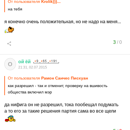
От пользователя
Krolik)))...
на тебя
я конечно очень положительная, но не надо на меня...
3
/
0
ой
ёй
О
21:31, 02.07.2015
От пользователя
Рамон Санчес Писхуан
как разрешил - так и отменит, проверку на вшивость
общества включил мэр
да нифига он не разрешил, тока пообещал подумать
а то его за такие решения партия сама во все щели