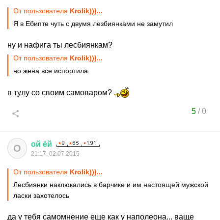
От пользователя
Krolik)))...
Я в Ебипте чуть с двумя лезбиянками не замутил
ну и нафига ты лесбиянкам?
От пользователя
Krolik)))...
но жена все испортила
в тулу со своим самоваром?
5
/
0
ой
ёй
О
21:17, 02.07.2015
От пользователя
Krolik)))...
Лесбиянки наклюкались в барчике и им настоящей мужской
ласки захотелось
да у тебя самомнение еще как у наполеона... ваще