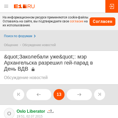
На информационном ресурсе применяются cookie-файлы.
Согласен
Оставаясь на сайте, вы подтверждаете свое
согласие
на
их использование.
Поиск по форумам
Общение
Обсуждение новостей
&quot;Заколебали уже&quot;: мэр
Архангельска разрешил гей-парад в
День ВДВ
Обсуждение новостей
13
Oslo Liberator
O
19:51, 02.07.2015