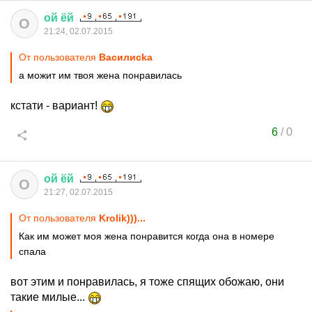
ой
ёй
О
21:24, 02.07.2015
От пользователя
Василисkа
а можит им твоя жена понравилась
кстати - вариант!
6
/
0
ой
ёй
О
21:27, 02.07.2015
От пользователя
Krolik)))...
Как им может моя жена понравится когда она в номере
спала
вот этим и понравилась, я тоже спящих обожаю, они
такие милые...