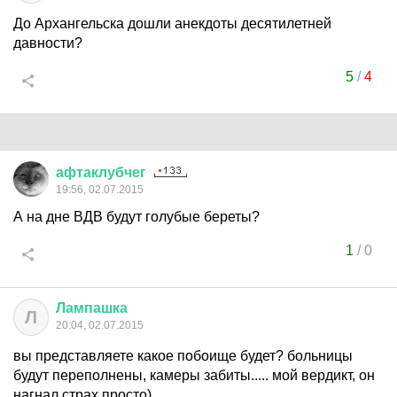
До Архангельска дошли анекдоты десятилетней
давности?
5
/
4
афтаклубчег
19:56, 02.07.2015
А на дне ВДВ будут голубые береты?
1
/
0
Лампашка
Л
20:04, 02.07.2015
вы представляете какое побоище будет? больницы
будут переполнены, камеры забиты..... мой вердикт, он
нагнал страх просто)