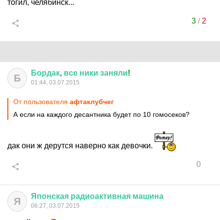
тогил, челябинск...
3
/
2
Бордак
,
все
ники
заняли
!
Б
01:44, 03.07.2015
От пользователя
афтаклубчег
А если на каждого десантника будет по 10 гомосеков?
дак они ж дерутся наверно как девочки.
0
Японская
радиоактивная
машина
Я
06:27, 03.07.2015