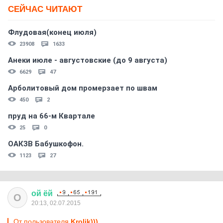
СЕЙЧАС ЧИТАЮТ
Флудовая(конец июля)
23908
1633
Анеки июле - августовские (до 9 августа)
6629
47
Арболитовый дом промерзает по швам
450
2
пруд на 66-м Квартале
25
0
ОАКЗВ Бабушкофон.
1123
27
ой
ёй
О
20:13, 02.07.2015
От пользователя
Krolik)))...