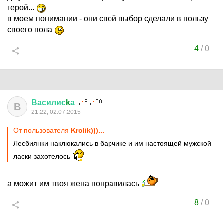
герой...
в моем понимании - они свой выбор сделали в пользу
своего пола
4
/
0
Василис
k
а
В
21:22, 02.07.2015
От пользователя
Krolik)))...
Лесбиянки наклюкались в барчике и им настоящей мужской
ласки захотелось
а можит им твоя жена понравилась
8
/
0