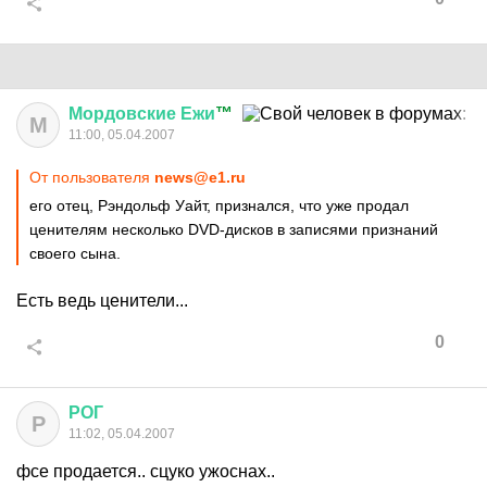
Мордовские
Ежи
™
М
11:00, 05.04.2007
От пользователя
news@e1.ru
его отец, Рэндольф Уайт, признался, что уже продал
ценителям несколько DVD-дисков в записями признаний
своего сына.
Есть ведь ценители...
0
РОГ
Р
11:02, 05.04.2007
фсе продается.. сцуко ужоснах..