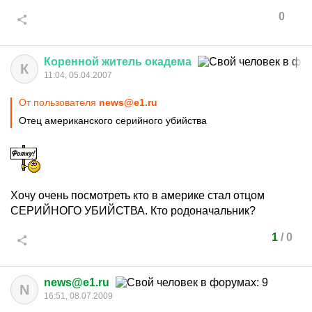
0
Коренной
житель
окадема
К
11:04, 05.04.2007
От пользователя
news@e1.ru
Отец американского серийного убийства
Хочу очень посмотреть кто в америке стал отцом
СЕРИЙНОГО УБИЙСТВА. Кто родоначальник?
1
/
0
news@e1.ru
N
16:51, 08.07.2009