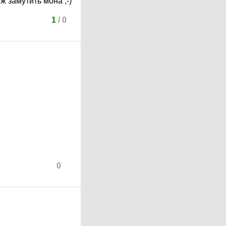
ж замутить мона ;-)
1
/
0
0