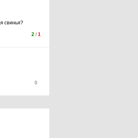
ая свинья?
2
/
1
0