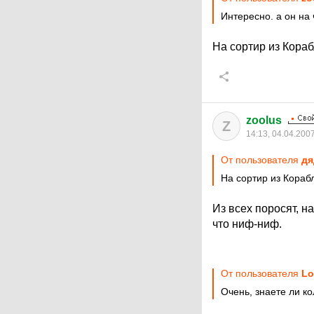
Интересно. а он на
На сортир из Кора
zoolus
Z
14:13, 04.04.200
От пользователя
дя
На сортир из Кораб
Из всех поросят, н
что ниф-ниф.
От пользователя
Lo
Очень, знаете ли к