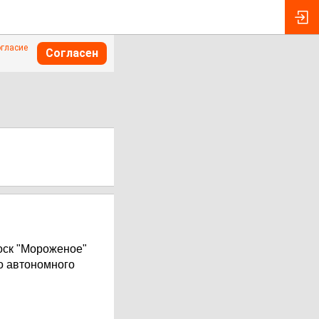
огласие
Согласен
иоск "Мороженое"
о автономного