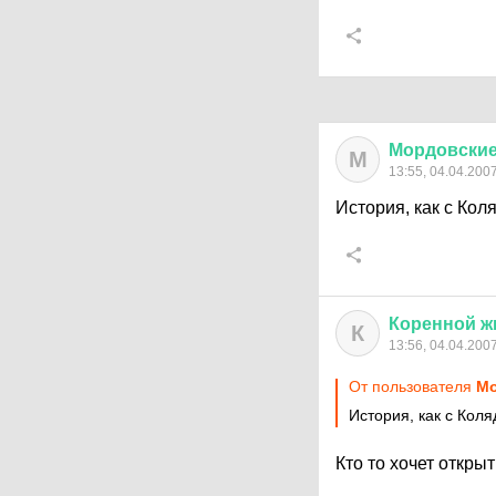
Мордовски
М
13:55, 04.04.200
История, как с Кол
Коренной
ж
К
13:56, 04.04.200
От пользователя
Мо
История, как с Коля
Кто то хочет откры