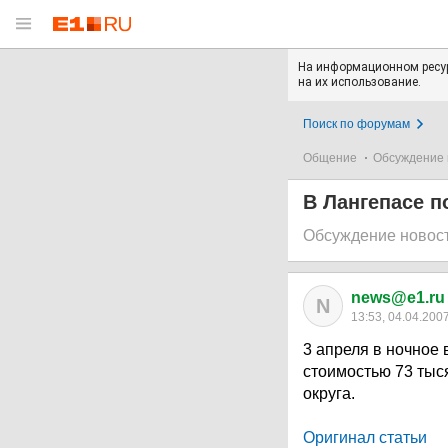
На информационном ресур
на их использование.
Поиск по форумам
Общение
Обсуждение 
В Лангепасе п
Обсуждение новос
news@e1.ru
N
13:53, 04.04.200
3 апреля в ночное
стоимостью 73 тыс
округа.
Оригинал статьи