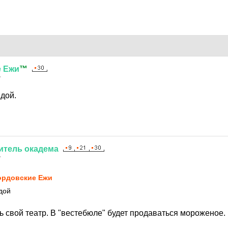
е
Ежи
™
7
ядой.
итель
окадема
7
рдовские Ежи
дой
ть свой театр. В "вестебюле" будет продаваться мороженое.