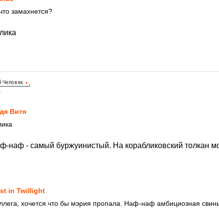
 что замахнется?
блика
7
дя Витя
лика
аф-наф - самый буржуинистый. На корабликовский толкан м
st in Twillight
оллега, хочется что бы мэрия пропала. Наф-наф амбициозная свин