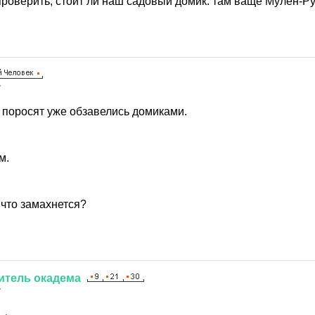
 проверить, стоит ли наш садовый домик. там ваще Мулен-Ру
7
х поросят уже обзавелись домиками.
м.
 что замахнется?
итель
окадема
7