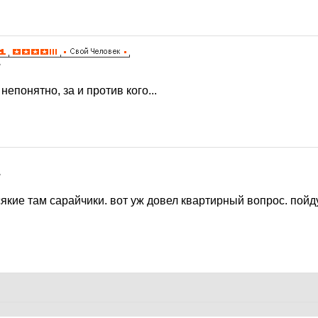
7
 непонятно, за и против кого...
7
сякие там сарайчики. вот уж довел квартирный вопрос. пойду