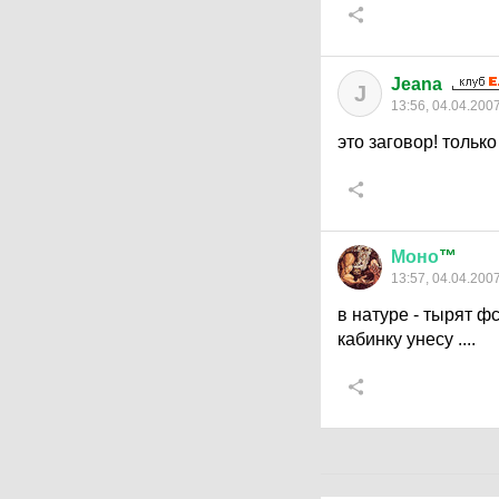
Jeana
J
13:56, 04.04.200
это заговор! только
Моно
™
13:57, 04.04.200
в натуре - тырят ф
кабинку унесу ....