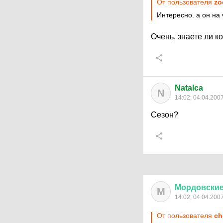
От пользователя
zo
Интересно. а он на
Очень, знаете ли к
Natalca
N
14:02, 04.04.200
Сезон?
Мордовски
М
14:02, 04.04.200
От пользователя
ch