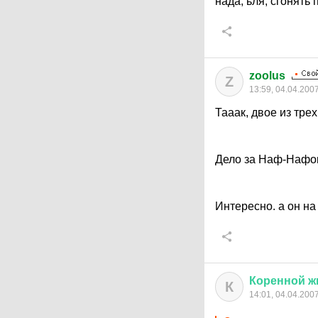
нада, ьля, сгонять
zoolus
Z
13:59, 04.04.200
Тааак, двое из тре
Дело за Наф-Нафо
Интересно. а он на
Коренной
ж
К
14:01, 04.04.200