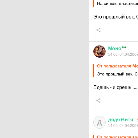
На синюю пластиков
Это прошлый век. 
Моно
™
14:06, 04.04.200
От пользователя
Мо
Это прошлый век. 
Едешь - и срешь ....
дядя
Витя
Д
14:09, 04.04.200
От пользователя
zo