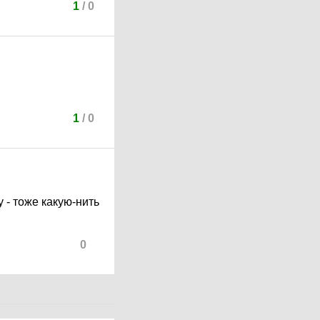
1
/
0
1
/
0
 - тоже какую-нить
0