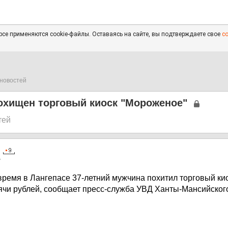
се применяются cookie-файлы. Оставаясь на сайте, вы подтверждаете свое
с
новостей
охищен торговый киоск "Мороженое"
тей
7
 время в Лангепасе 37-летний мужчина похитил торговый к
ячи рублей, сообщает пресс-служба УВД Ханты-Мансийског