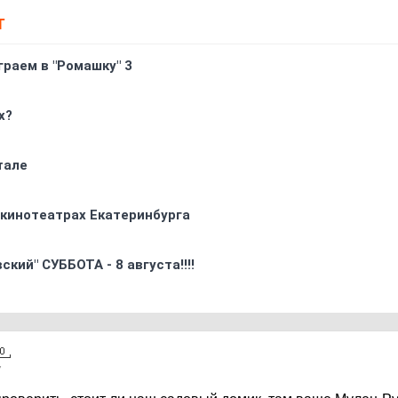
Т
граем в "Ромашку" 3
х?
тале
 кинотеатрах Екатеринбурга
кий" СУББОТА - 8 августа!!!!
7