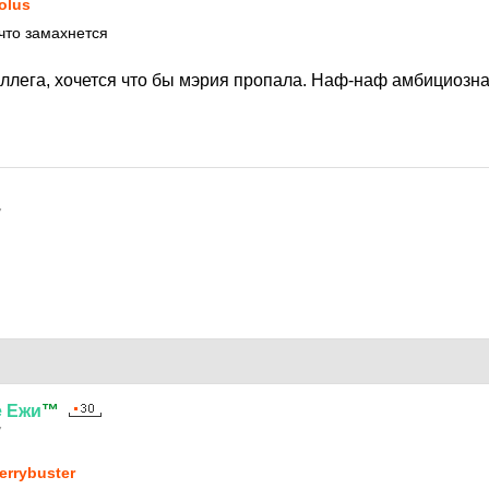
olus
 что замахнется
оллега, хочется что бы мэрия пропала. Наф-наф амбициозн
7
е
Ежи
™
7
errybuster