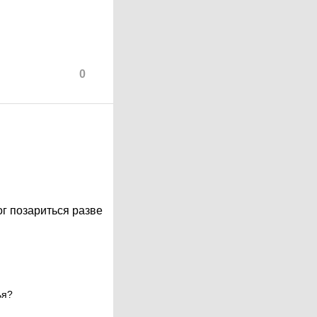
0
ог позариться разве
ья?