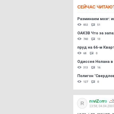
СЕЙЧАС ЧИТАЮ
Разминаем мозг: и
832
51
ОАКЗВ Что за запа
740
13
пруд на 66-м Квар
68
0
Одиссея Нолана в
313
16
Полигон "Свердловс
127
0
r
е
viZ
о
rr
о
R
13:58, 04.04.200