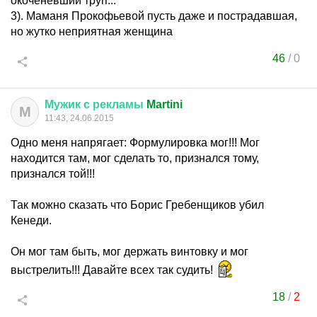
окоченевший труп...
3). Маманя Прокофьевой пусть даже и пострадавшая,
но жутко неприятная женщина
46
/
0
Мужик
с
рекламы
Martini
М
11:43, 24.06.2015
Одно меня напрягает: Формулировка мог!!! Мог
находится там, мог сделать то, признался тому,
признался той!!!
Так можно сказать что Борис Гребенщиков убил
Кенеди.
Он мог там быть, мог держать винтовку и мог
выстрелить!!! Давайте всех так судить!
18
/
2