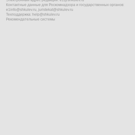
Электронный адрес редакции:
e1@shkulev.ru
Контактные данные для Роскомнадзора и государственных органов:
e1info@shkulev.ru
,
juristekat@shkulev.ru
Техподдержка:
help@shkulev.ru
Рекомендательные системы