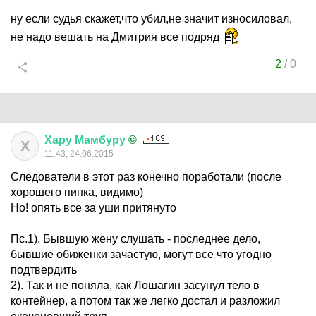
ну если судья скажет,что убил,не значит износиловал,
не надо вешать на Дмитрия все подряд
2
/
0
Хару
Мамбуру
©
Х
11:43, 24.06.2015
Следователи в этот раз конечно поработали (после
хорошего пинка, видимо)
Но! опять все за уши притянуто
Пс.1). Бывшую жену слушать - последнее дело,
бывшие обиженки зачастую, могут все что угодно
подтвердить
2). Так и не поняла, как Лошагин засунул тело в
контейнер, а потом так же легко достал и разложил