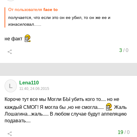
От пользователя
face to
получается, что если это он ее убил, то он же ее и
изнасиловал......
не факт
3
/
0
Lena110
L
11:40, 24.06.2015
Короче тут все мы Могли БЫ убить кого то.... но не
каждый СМОГ! Я могла бы ,но не смогла.....
Жаль
Лошагина...жаль..... В любом случае будут аппеляцию
подавать....
19
/
0