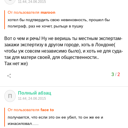
11:44, 24.06.2015
От пользователя
maroon
хотел бы подтвердить свою невиновность, прошел бы
полиграф, раз не хочет, рыльце в пушку
Вот о чем и речь! Ну не веришь ты местным экспертам-
закажи экспертизу в другом городе, хоть в Лондоне(
чтобы уж совсем независимо было), и хоть не для суда-
так для матери своей, для общественности..
Так нет же)
3
/
2
Полный
абзац
П
11:44, 24.06.2015
От пользователя
face to
получается, что если это он ее убил, то он же ее и
изнасиловал......