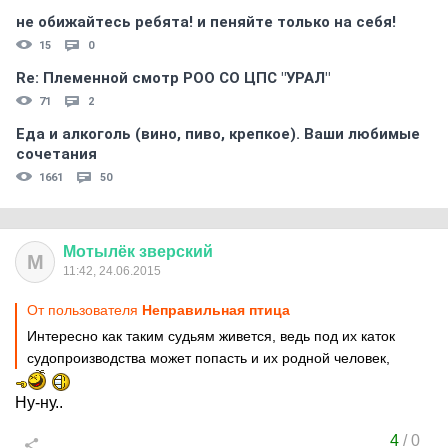
не обижайтесь ребята! и пеняйте только на себя!
15
0
Re: Племеннoй смoтр РOO CO ЦПС "УРАЛ"
71
2
Еда и алкоголь (вино, пиво, крепкое). Ваши любимые
сочетания
1661
50
Мотылёк
зверский
М
11:42, 24.06.2015
От пользователя
Неправильная птица
Интересно как таким судьям живется, ведь под их каток
судопроизводства может попасть и их родной человек,
Ну-ну..
4
/
0