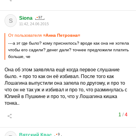
Siona
S
11:42, 24.06.2015
От пользователя
=Анна Петровна=
---а эт где было? кому приснилось? вроде как она не хотела
чтобы его садили? денег дали? точнее предложили платить
больше, че
Она об этом заявляла ещё когда первое слушание
было. + про то как он её избивал. После того как
Лошагина выпустили она запела по другому, и про то
что он не так уж и избивал и про то, что разминулась с
Юлией в Пушкине и про то, что у Лошагина кишка
тонка..
1
/
4
Вятский
Квас