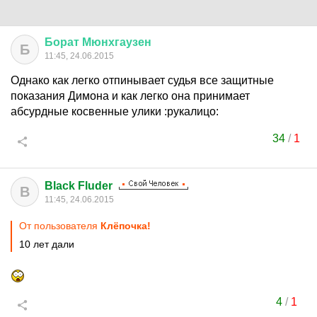
Борат
Мюнхгаузен
Б
11:45, 24.06.2015
Однако как легко отпинывает судья все защитные
показания Димона и как легко она принимает
абсурдные косвенные улики :рукалицо:
34
/
1
Black Fluder
B
11:45, 24.06.2015
От пользователя
Клёпочка!
10 лет дали
4
/
1