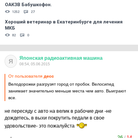
ОАКЗВ Бабушкофон.
1252
27
Хороший ветеринар в Екатеринбурге для лечения
МКБ
82
0
Японская
радиоактивная
машина
Я
08:54, 05.06.2015
От пользователя
десс
Велодорожки разгрузят город от пробок. Велосипед
занимает значительно меньше места чем авто. Выиграют
все.
не пересяду с авто на велик в рабочие дни -не
дождетесь, в выхи покрутить педали в свое
удовольствие- это пожалуйста
26
/
14