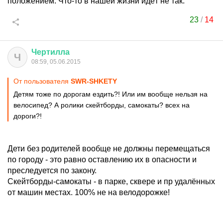
положением. Что-то в нашей жизни идёт не так.
23
/
14
Чертилла
Ч
08:59, 05.06.2015
От пользователя
SWR-SHKETY
Детям тоже по дорогам ездить?! Или им вообще нельзя на
велосипед? А ролики скейтборды, самокаты? всех на
дороги?!
Дети без родителей вообще не должны перемещаться
по городу - это равно оставлению их в опасности и
преследуется по закону.
Скейтборды-самокаты - в парке, сквере и пр удалённых
от машин местах. 100% не на велодорожке!