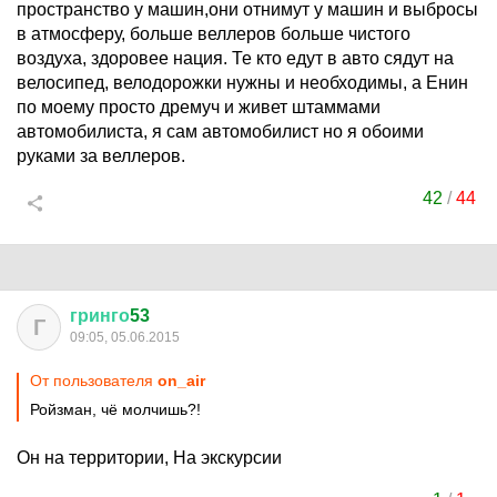
пространство у машин,они отнимут у машин и выбросы
в атмосферу, больше веллеров больше чистого
воздуха, здоровее нация. Те кто едут в авто сядут на
велосипед, велодорожки нужны и необходимы, а Енин
по моему просто дремуч и живет штаммами
автомобилиста, я сам автомобилист но я обоими
руками за веллеров.
42
/
44
гринго
53
Г
09:05, 05.06.2015
От пользователя
on_аir
Ройзман, чё молчишь?!
Он на территории, На экскурсии