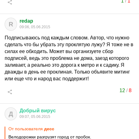
1
/
1
redap
R
09:06, 05.06.2015
Подписываюсь под каждым словом. Автор, что нужно
сделать что бы убрать эту проклятую лужу? Я тоже не в
силах ее обходить. Может вы организуете сбор
подписей, ведь это проблема не дома, заезд которого
заливает, а реально это дорога к метро и к садику. Я
дважды в день ее проклиная. Только объявите митинг
или еще что и народ вас поддержит!
12
/
8
Добрый
вирус
Д
09:07, 05.06.2015
От пользователя
десс
Велодорожки разгрузят город от пробок.