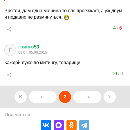
Врятли, дам одна машина то еле проезжает, а уж двум
и подавно не разминуться.
4
/
6
гринго
53
Г
09:07, 05.06.2015
Каждой луже по митингу, товарищи!
10
/
0
2
Поделиться