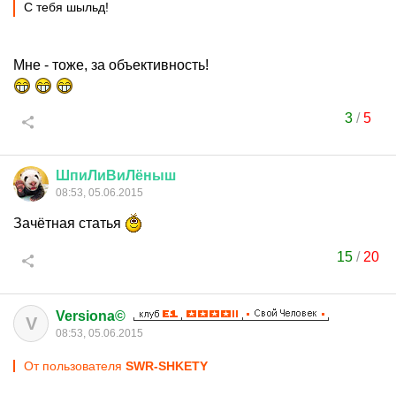
С тебя шыльд!
Мне - тоже, за объективность!
3
/
5
ШпиЛиВиЛёныш
08:53, 05.06.2015
Зачётная статья
15
/
20
Versiona©
V
08:53, 05.06.2015
От пользователя
SWR-SHKETY