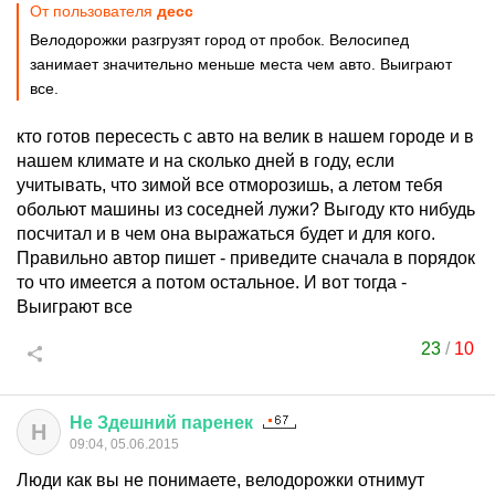
От пользователя
десс
Велодорожки разгрузят город от пробок. Велосипед
занимает значительно меньше места чем авто. Выиграют
все.
кто готов пересесть с авто на велик в нашем городе и в
нашем климате и на сколько дней в году, если
учитывать, что зимой все отморозишь, а летом тебя
обольют машины из соседней лужи? Выгоду кто нибудь
посчитал и в чем она выражаться будет и для кого.
Правильно автор пишет - приведите сначала в порядок
то что имеется а потом остальное. И вот тогда -
Выиграют все
23
/
10
Не
Здешний
паренек
Н
09:04, 05.06.2015
Люди как вы не понимаете, велодорожки отнимут