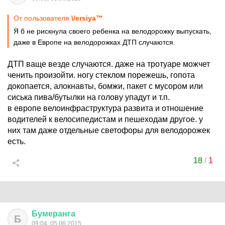
От пользователя
\/ersiya™
Я б не рискнула своего ребенка на велодорожку выпускать,
даже в Европе на велодорожках ДТП случаются.
ДТП ваще везде случаются. даже на тротуаре можчет
ченить произойти. ногу стеклом порежешь, гопота
докопается, алокнавты, бомжи, пакет с мусором или
сиська пива/бутылки на голову упадут и т.п.
в европе велоинфраструктура развита и отношение
водителей к велосипедистам и пешеходам другое. у
них там даже отдельные светофоры для велодорожек
есть.
18
/
1
Бумеранга
Б
09:04, 05.06.2015