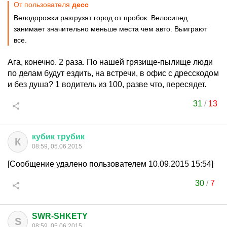
От пользователя
десс
Велодорожки разгрузят город от пробок. Велосипед
занимает значительно меньше места чем авто. Выиграют
все.
Ага, конечно. 2 раза. По нашей грязище-пылище люди
по делам будут ездить, на встречи, в офис с дресскодом
и без душа? 1 водитель из 100, разве что, пересядет.
31
/
13
кубик
трубик
К
08:59, 05.06.2015
[Сообщение удалено пользователем 10.09.2015 15:54]
30
/
7
SWR-SHKETY
S
08:59, 05.06.2015