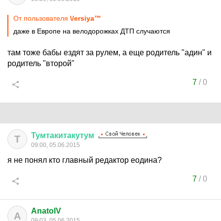
От пользователя
\/ersiya™
даже в Европе на велодорожках ДТП случаются
там тоже бабы ездят за рулем, а еще родитель "адин" и
родитель "второй"
7
/
0
Тумтакитакутум
Т
09:00, 05.06.2015
я не понял кто главный редактор еодина?
7
/
0
AnatolV
A
09:03, 05.06.2015