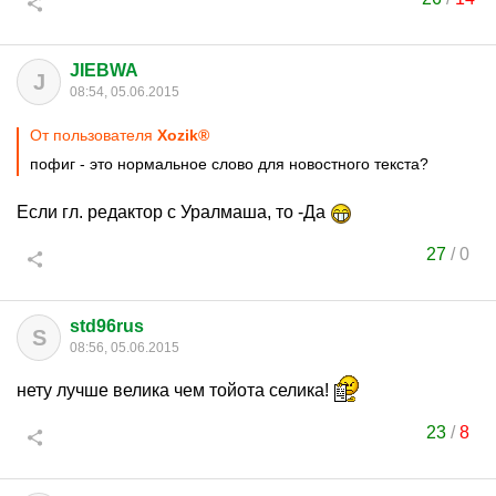
JIEBWA
J
08:54, 05.06.2015
От пользователя
Хozik®
пофиг - это нормальное слово для новостного текста?
Если гл. редактор с Уралмаша, то -Да
27
/
0
std96rus
S
08:56, 05.06.2015
нету лучше велика чем тойота селика!
23
/
8