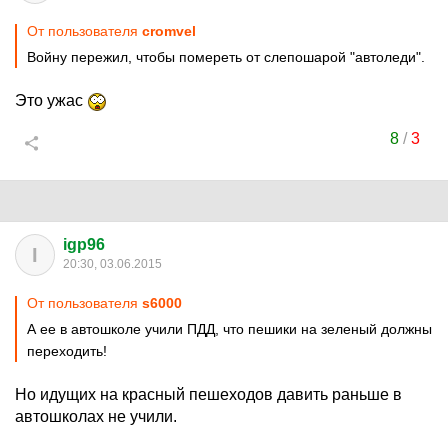
От пользователя
cromvel
Войну пережил, чтобы помереть от слепошарой "автоледи".
Это ужас
8
/
3
igp96
I
20:30, 03.06.2015
От пользователя
s6000
А ее в автошколе учили ПДД, что пешики на зеленый должны
переходить!
Но идущих на красный пешеходов давить раньше в
автошколах не учили.