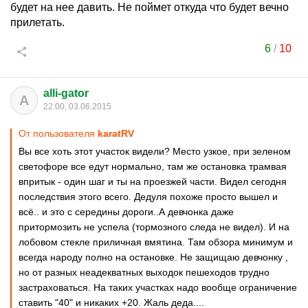
будет на нее давить. Не поймет откуда что будет вечно
прилетать.
6
/
10
alli-gator
A
22:00, 03.06.2015
От пользователя
karatRV
Вы все хоть этот участок видели? Место узкое, при зеленом
светофоре все едут нормально, там же остановка трамвая
впритык - один шаг и ты на проезжей части. Видел сегодня
последствия этого всего. Дедуля похоже просто вышел и
всё.. и это с середины дороги..А девчонка даже
притормозить не успела (тормозного следа не видел). И на
лобовом стекле приличная вмятина. Там обзора минимум и
всегда народу полно на остановке. Не защищаю девчонку ,
но от разных неадекватных выходок пешеходов трудно
застраховаться. На таких участках надо вообще ограничение
ставить "40" и никаких +20. Жаль деда....