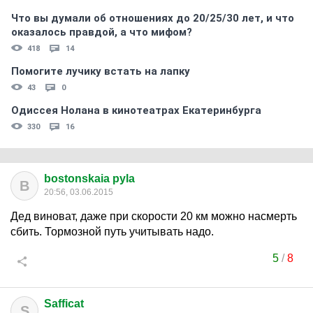
Что вы думали об отношениях до 20/25/30 лет, и что
оказалось правдой, а что мифом?
418
14
Помогите лучику встать на лапку
43
0
Одиссея Нолана в кинотеатрах Екатеринбурга
330
16
bostonskaia pyla
B
20:56, 03.06.2015
Дед виноват, даже при скорости 20 км можно насмерть
сбить. Тормозной путь учитывать надо.
5
/
8
Safficat
S