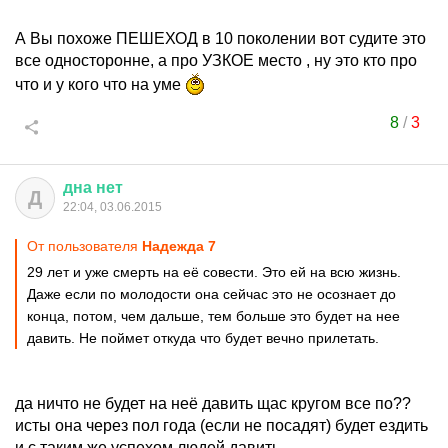
А Вы похоже ПЕШЕХОД в 10 поколении вот судите это
все односторонне, а про УЗКОЕ место , ну это кто про
что и у кого что на уме
8
/
3
дна
нет
Д
22:04, 03.06.2015
От пользователя
Надежда 7
29 лет и уже смерть на её совести. Это ей на всю жизнь.
Даже если по молодости она сейчас это не осознает до
конца, потом, чем дальше, тем больше это будет на нее
давить. Не поймет откуда что будет вечно прилетать.
да ничто не будет на неё давить щас кругом все по??
исты она через пол года (если не посадят) будет ездить
и с таким же успехом людей давить