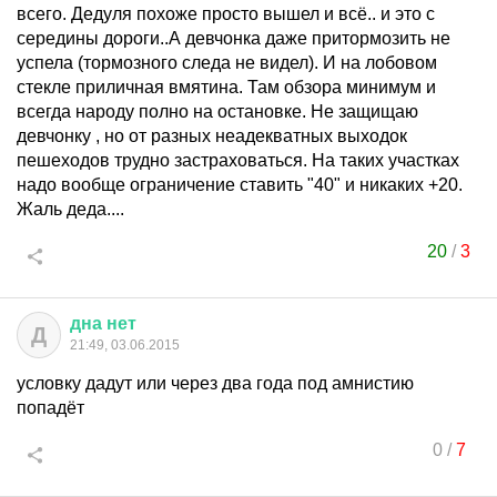
всего. Дедуля похоже просто вышел и всё.. и это с
середины дороги..А девчонка даже притормозить не
успела (тормозного следа не видел). И на лобовом
стекле приличная вмятина. Там обзора минимум и
всегда народу полно на остановке. Не защищаю
девчонку , но от разных неадекватных выходок
пешеходов трудно застраховаться. На таких участках
надо вообще ограничение ставить "40" и никаких +20.
Жаль деда....
20
/
3
дна
нет
Д
21:49, 03.06.2015
условку дадут или через два года под амнистию
попадёт
0
/
7