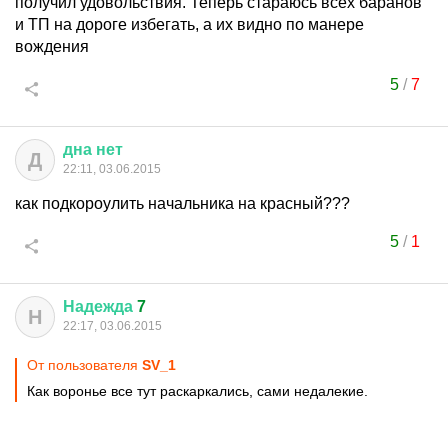
получил удовольствия. Теперь стараюсь всех баранов
и ТП на дороге избегать, а их видно по манере
вождения
5
/
7
дна
нет
Д
22:11, 03.06.2015
как подкороулить начальника на красный???
5
/
1
Надежда
7
Н
22:17, 03.06.2015
От пользователя
SV_1
Как воронье все тут раскаркались, сами недалекие.