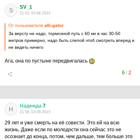
SV_1
S
21:52, 03.06.2015
От пользователя
alli-gator
За версту не надо, тормозной путь с 60 км в час 30-50
метров примерно, надо быть слепой чтоб смотреть вперед и
не видеть ничего
Ага, она по пустыне передвигалась
6
/
2
Надежда
7
Н
21:58, 03.06.2015
29 лет и уже смерть на её совести. Это ей на всю
жизнь. Даже если по молодости она сейчас это не
осознает до конца, потом, чем дальше, тем больше это