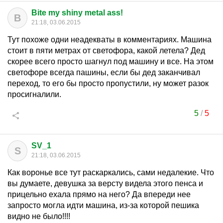
Bite my shiny metal ass!
B
21:18, 03.06.2015
Тут похоже одни неадекваты в комментариях. Машина
стоит в пяти метрах от светофора, какой летела? Дед
скорее всего просто шагнул под машину и все. На этом
светофоре всегда пашины, если бы дед заканчивал
переход, то его бы просто пропустили, ну может разок
просигналили.
5
/
5
SV_1
S
21:18, 03.06.2015
Как воронье все тут раскаркались, сами недалекие. Что
вы думаете, девушка за версту видела этого пенса и
прицельно ехала прямо на него? Да впереди нее
запросто могла идти машина, из-за которой пешика
видно не было!!!!