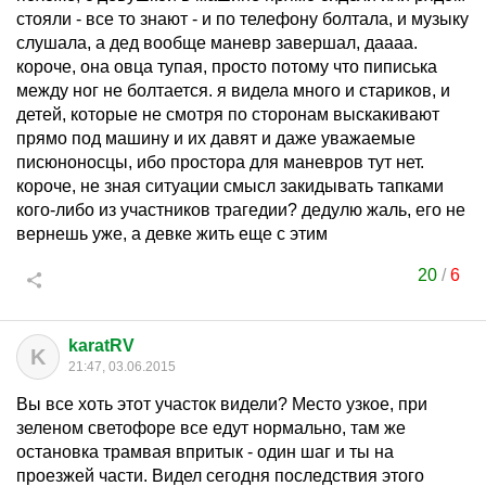
стояли - все то знают - и по телефону болтала, и музыку
слушала, а дед вообще маневр завершал, даааа.
короче, она овца тупая, просто потому что пиписька
между ног не болтается. я видела много и стариков, и
детей, которые не смотря по сторонам выскакивают
прямо под машину и их давят и даже уважаемые
писюноносцы, ибо простора для маневров тут нет.
короче, не зная ситуации смысл закидывать тапками
кого-либо из участников трагедии? дедулю жаль, его не
вернешь уже, а девке жить еще с этим
20
/
6
karatRV
K
21:47, 03.06.2015
Вы все хоть этот участок видели? Место узкое, при
зеленом светофоре все едут нормально, там же
остановка трамвая впритык - один шаг и ты на
проезжей части. Видел сегодня последствия этого