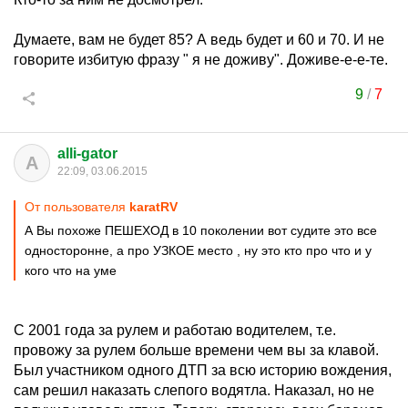
Думаете, вам не будет 85? А ведь будет и 60 и 70. И не
говорите избитую фразу " я не доживу". Доживе-е-е-те.
9
/
7
alli-gator
A
22:09, 03.06.2015
От пользователя
karatRV
А Вы похоже ПЕШЕХОД в 10 поколении вот судите это все
односторонне, а про УЗКОЕ место , ну это кто про что и у
кого что на уме
С 2001 года за рулем и работаю водителем, т.е.
провожу за рулем больше времени чем вы за клавой.
Был участником одного ДТП за всю историю вождения,
сам решил наказать слепого водятла. Наказал, но не