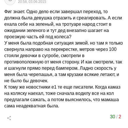
20:58, 03.06.2015
Фиг знает. Одно дело если завершал переход, то
должна была девушка отразить и среагировать. А если
ехала себе на зеленый, на тротуаре народ стоит в
ожидании зеленого и тут дед внезапно шагает на
проезжую часть ей под колеса?
У меня была подобная ситуация зимой. но там я только
свернула направо на перекрестке, метров через 100
стояли девочки в сугробе, смотрели в
противоположную от меня сторону. И как смотрели, так
и шагнули прямо перед бампером. Ладно скорость у
меня была черепашья, а там крузаки всякие летают, и
не было бы девочек.
К тому же новостники е1 те еще писатели. Когда камаз
на коляску наехал, тоже сначала водилу все на кол
предлагали сажать, а потом выяснилось, что мамаша
сама неадекватная была.
30
/
2