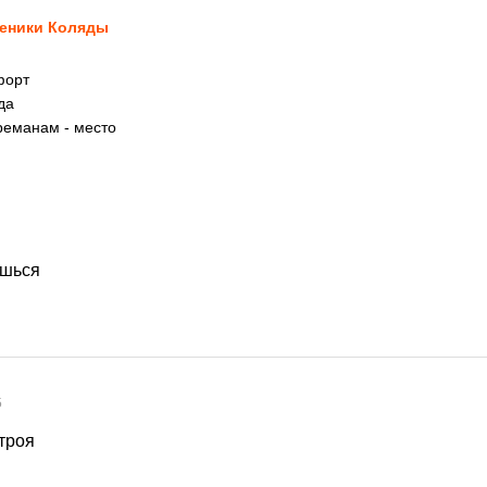
еники Коляды
форт
да
реманам - место
ешься
5
троя