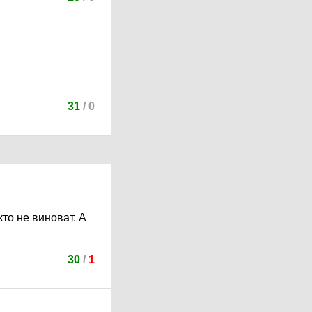
31
/
0
кто не виноват. А
30
/
1