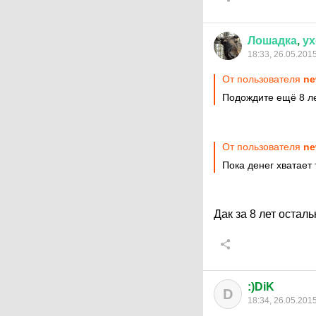
Лошадка
,
у
18:33, 26.05.201
От пользователя
ne
Подождите ещё 8 л
От пользователя
ne
Пока денег хватает
Дак за 8 лет остал
:)DiK
D
18:34, 26.05.201