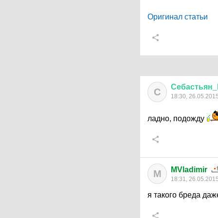
Оригинал статьи
Себастьян
_
С
18:30, 26.05.201
ладно, подожду
MVladimir
M
18:31, 26.05.201
я такого бреда даж