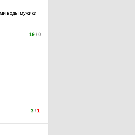
уями воды мужики
19
/
0
3
/
1