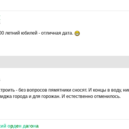
(
5
00 летний юбилей - отличная дата.
5
троить - без вопросов пямятники сносят. И концы в воду, ни
имиджа города и для горожан. И естественно отменилось.
кий
о
p
д
e
н
д
a
г
o
н
a