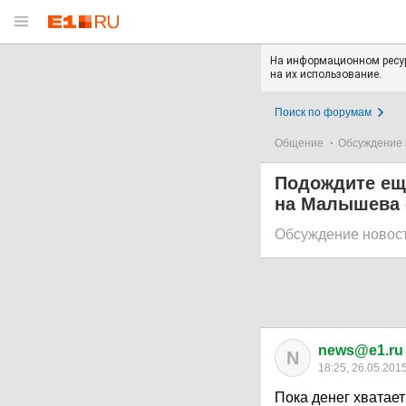
На информационном ресур
на их использование.
Поиск по форумам
Общение
Обсуждение 
Подождите ещё
на Малышева 
Обсуждение новос
news@e1.ru
N
18:25, 26.05.201
Пока денег хватает