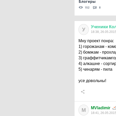
Блогеры
152
8
Ученики
Ко
У
18:38, 26.05.201
Мну проект понра:
1) горожанам - ко
2) бомжам - прохл
3) граффитчикамго
4) алкашне - сорти
5) чинарям - пила
усе довольны!
MVladimir
M
18:41, 26.05.201