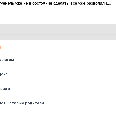
уннель уже не в состояние сделать, все уже разволили....
Т
о лагам
докс
к вам
ся - старые родители...