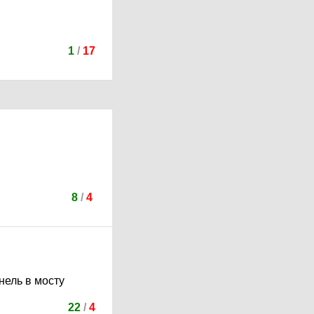
1
/
17
8
/
4
нель в мосту
22
/
4