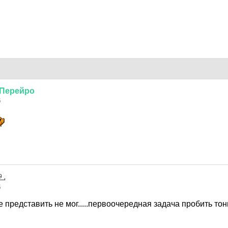
Перейро
5
5
е представить не мог.....первоочередная задача пробить тон