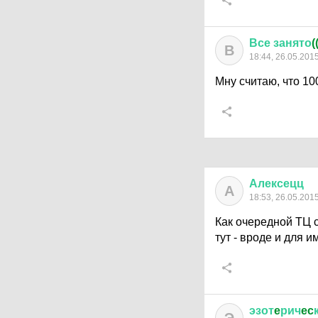
Все
занято
(
В
18:44, 26.05.201
Мну считаю, что 10
Алексецц
А
18:53, 26.05.201
Как очередной ТЦ с
тут - вроде и для 
эзот
e
рич
ec