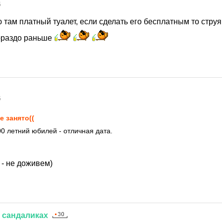
5
 там платный туалет, если сделать его бесплатным то стр
ораздо раньше
5
е занято((
00 летний юбилей - отличная дата.
 - не доживем)
сандаликах