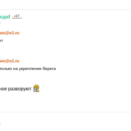
ходи
!
5
ws@e1.ru
ет
ws@e1.ru
 только на укрепление берега
ьное разворуют
5