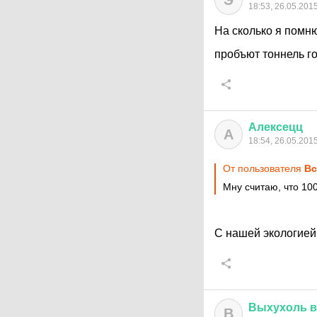
Э
18:53, 26.05.201
На сколько я помню
пробъют тоннель г
Алексецц
А
18:54, 26.05.201
От пользователя
Вс
Мну считаю, что 10
С нашей экологией
Выхухоль
в
В