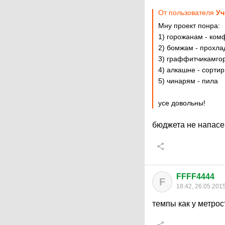
От пользователя
Уч
Мну проект понра:
1) горожанам - ком
2) бомжам - прохла
3) граффитчикамго
4) алкашне - сортир
5) чинарям - пила
усе довольны!
бюджета не напас
FFFF4444
F
18:42, 26.05.201
темпы как у метрос