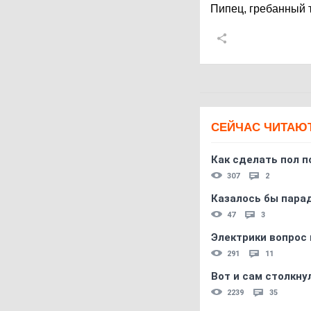
Пипец, гребанный т
СЕЙЧАС ЧИТАЮ
Как сделать пол п
307
2
Казалось бы пара
47
3
Электрики вопрос 
291
11
Вот и сам столкнул
2239
35