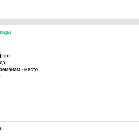
ляды
5
мфорт
ада
реманам - место
р
5