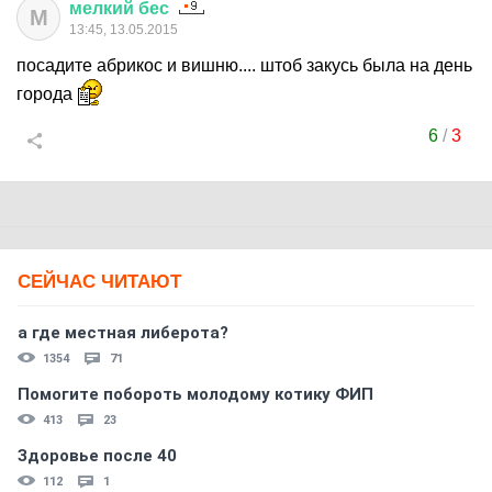
мелкий
бес
М
13:45, 13.05.2015
посадите абрикос и вишню.... штоб закусь была на день
города
6
/
3
СЕЙЧАС ЧИТАЮТ
а где местная либерота?
1354
71
Помогите побороть молодому котику ФИП
413
23
Здоровье после 40
112
1