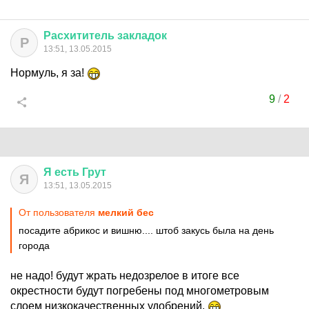
Расхититель
закладок
Р
13:51, 13.05.2015
Нормуль, я за!
9
/
2
Я
есть
Грут
Я
13:51, 13.05.2015
От пользователя
мелкий бес
посадите абрикос и вишню.... штоб закусь была на день
города
не надо! будут жрать недозрелое в итоге все
окрестности будут погребены под многометровым
слоем низкокачественных удобрений.