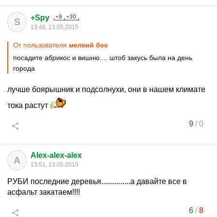
+Spy
S
13:46, 13.05.2015
От пользователя
мелкий бес
посадите абрикос и вишню.... штоб закусь была на день
города
лучше боярышник и подсолнухи, они в нашем климате
тока растут
9
/
0
Alex-alex-alex
A
13:51, 13.05.2015
РУБИ последние деревья...............а давайте все в
асфальт закатаем!!!!
6
/
8