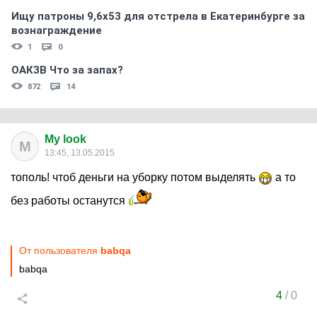
Ищу патроны 9,6х53 для отстрела в Екатеринбурге за
вознаграждение
1
0
ОАКЗВ Что за запах?
872
14
My look
M
13:45, 13.05.2015
тополь! чтоб деньги на уборку потом выделять
а то
без работы останутся
От пользователя
babqa
babqa
4
/
0