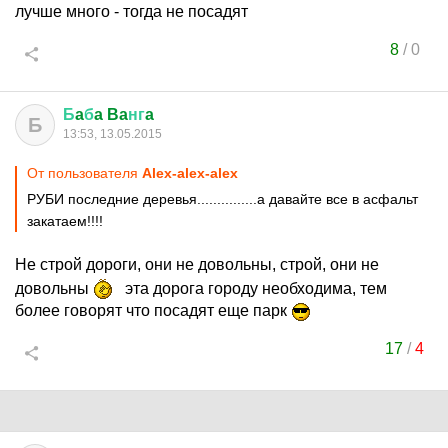
лучше много - тогда не посадят
8
/
0
Б
a
б
a Ba
нг
a
Б
13:53, 13.05.2015
От пользователя
Alex-alex-alex
РУБИ последние деревья...............а давайте все в асфальт
закатаем!!!!
Не строй дороги, они не довольны, строй, они не
довольны
эта дорога городу необходима, тем
более говорят что посадят еще парк
17
/
4