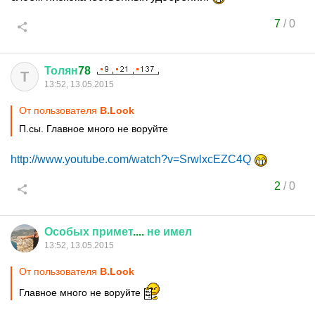
7
/
0
Толян
78
Т
13:52, 13.05.2015
От пользователя
B.Look
П.сы. Главное много не воруйте
http://www.youtube.com/watch?v=SrwlxcEZC4Q
2
/
0
Особых
примет
....
не
имел
13:52, 13.05.2015
От пользователя
B.Look
Главное много не воруйте