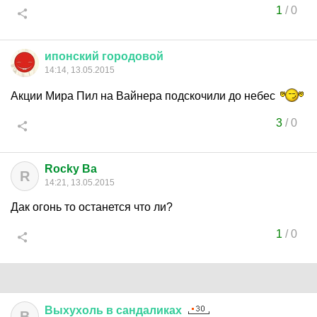
1
/
0
ипонский
городовой
14:14, 13.05.2015
Акции Мира Пил на Вайнера подскочили до небес
3
/
0
Rocky Ba
R
14:21, 13.05.2015
Дак огонь то останется что ли?
1
/
0
Выхухоль
в
сандаликах
В