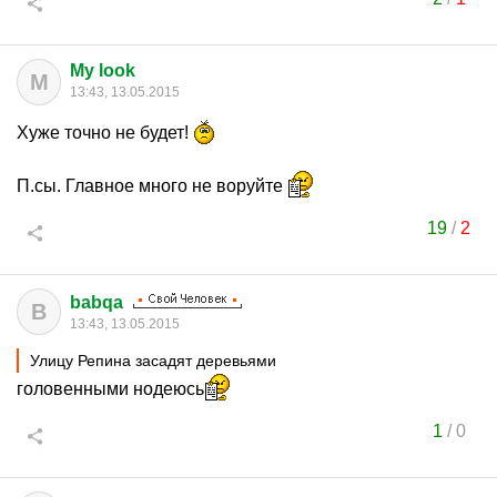
My look
M
13:43, 13.05.2015
Хуже точно не будет!
П.сы. Главное много не воруйте
19
/
2
babqa
B
13:43, 13.05.2015
Улицу Репина засадят деревьями
головенными нодеюсь
1
/
0