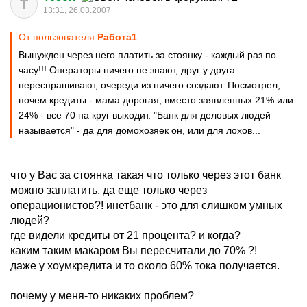
T
13:31, 26.03.2007
От пользователя
Работа1
Вынужден через него платить за стоянку - каждый раз по
часу!!! Операторы ничего не знают, друг у друга
переспрашивают, очереди из ничего создают. Посмотрел,
почем кредиты - мама дорогая, вместо заявленных 21% или
24% - все 70 на круг выходит. "Банк для деловых людей
называется" - да для домохозяек он, или для лохов...
что у Вас за стоянка такая что только через этот банк
можно заплатить, да еще только через
операционистов?! инетбанк - это для слишком умных
людей?
где видели кредиты от 21 процента? и когда?
каким таким макаром Вы пересчитали до 70% ?!
даже у хоумкредита и то около 60% тока получается.
почему у меня-то никаких проблем?