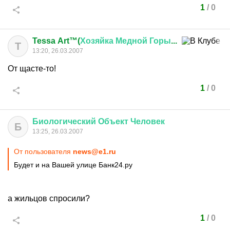
1
/
0
Tessa Art™(
Хозяйка
Медной
Горы
...
T
13:20, 26.03.2007
От щасте-то!
1
/
0
Биологический
Объект
Человек
Б
13:25, 26.03.2007
От пользователя
news@e1.ru
Будет и на Вашей улице Банк24.ру
а жильцов спросили?
1
/
0