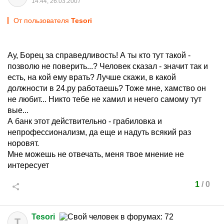
14:44, 26.03.2007
От пользователя
Tesori
Ау, Борец за справедливость! А ты кто тут такой -
позволю не поверить...? Человек сказал - значит так и
есть, на кой ему врать? Лучше скажи, в какой
должности в 24.ру работаешь? Тоже мне, хамство он
не любит... Никто тебе не хамил и нечего самому тут
вые...
А банк этот действительно - грабиловка и
непрофессионализм, да еще и надуть всякий раз
норовят.
Мне можешь не отвечать, меня твое мнение не
интересует
1
/
0
Tesori
T