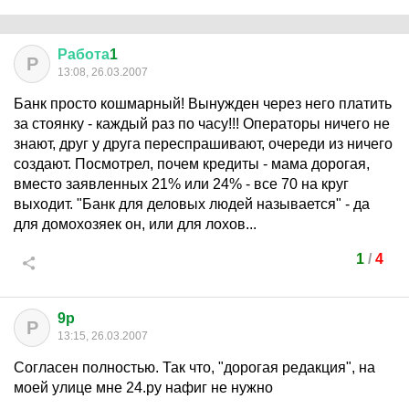
Работа
1
Р
13:08, 26.03.2007
Банк просто кошмарный! Вынужден через него платить
за стоянку - каждый раз по часу!!! Операторы ничего не
знают, друг у друга переспрашивают, очереди из ничего
создают. Посмотрел, почем кредиты - мама дорогая,
вместо заявленных 21% или 24% - все 70 на круг
выходит. "Банк для деловых людей называется" - да
для домохозяек он, или для лохов...
1
/
4
9p
P
13:15, 26.03.2007
Согласен полностью. Так что, "дорогая редакция", на
моей улице мне 24.ру нафиг не нужно