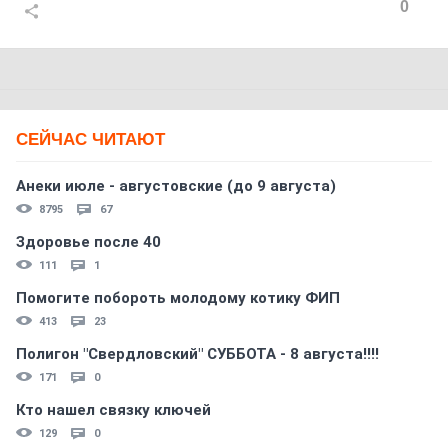
0
СЕЙЧАС ЧИТАЮТ
Анеки июле - августовские (до 9 августа)
8795
67
Здоровье после 40
111
1
Помогите побороть молодому котику ФИП
413
23
Полигон "Свердловский" СУББОТА - 8 августа!!!!
171
0
Кто нашел связку ключей
129
0