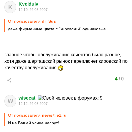
Kveldulv
K
12:10, 26.03.2007
От пользователя
dr_Sus
даже фирменные цвета с "кировский" одинаковые
главное чтобы обслуживание клиентов было разное,
хотя даже шарташский рынок переплюнет кировский по
качеству обслуживания
4
/
0
wisecat
W
12:12, 26.03.2007
От пользователя
news@e1.ru
И на Вашей улице насрут!