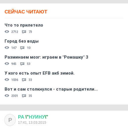
СЕЙЧАС ЧИТАЮТ
Что то прилетело
2712
73
Город без воды
147
10
Разминаем мозг: играем в "Ромашку" 3
945
53
У кого есть опыт EFB акб зимой.
1036
33
Вот и сам столкнулся - старые родители...
2301
35
РА
\"
НУИНУ
\"
Р
17:41, 13.03.2015