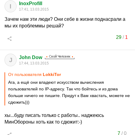
InoxProfill
I
17:41, 13.03.2015
Зачем нам эти люди? Они себе в жизни поднасрали а
мы их проблеммы решай?
29
/
1
John Dow
J
17:44, 13.03.2015
От пользователя
LokkiTor
Ага, а ещё они владеют искусством вычисления
пользователей по IP-адресу. Так что бойтесь и из дома
больше ничего не пишите. Придут к Вам хвастать, можете не
сдюжить)))
хы...буду писать только с работы.. наджеюсь
МинОбороны хоть как то сдюжит:-)
7
/
0