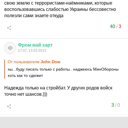
свою землю с террористами-наёмниками, которые
воспользовавшись слабостью Украины бессовестно
полезли сами знаете откуда
40
/
3
Фром
май
харт
Ф
17:47, 13.03.2015
От пользователя
John Dow
хы...буду писать только с работы.. наджеюсь МинОбороны
хоть как то сдюжит
Надежда только на стройбат. У других родов войск
точно нет шансов.)))
3
/
0