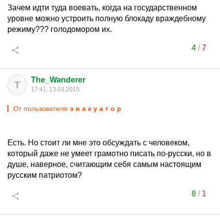
Зачем идти туда воевать, когда на государственном
уровне можно устроить полную блокаду враждебному
режиму??? голодомором их.
4
/
7
The_Wanderer
T
17:41, 13.03.2015
От пользователя
э в а к у а т о р
Есть. Но стоит ли мне это обсуждать с человеком,
который даже не умеет грамотно писать по-русски, но в
душе, наверное, считающим себя самым настоящим
русским патриотом?
8
/
1