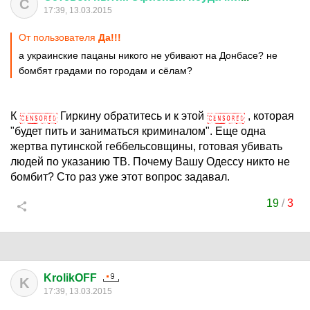
С
17:39, 13.03.2015
От пользователя
Да!!!
а украинские пацаны никого не убивают на Донбасе? не
бомбят градами по городам и сёлам?
К
Гиркину обратитесь и к этой
, которая
"будет пить и заниматься криминалом". Еще одна
жертва путинской геббельсовщины, готовая убивать
людей по указанию ТВ. Почему Вашу Одессу никто не
бомбит? Сто раз уже этот вопрос задавал.
19
/
3
KrolikOFF
K
17:39, 13.03.2015