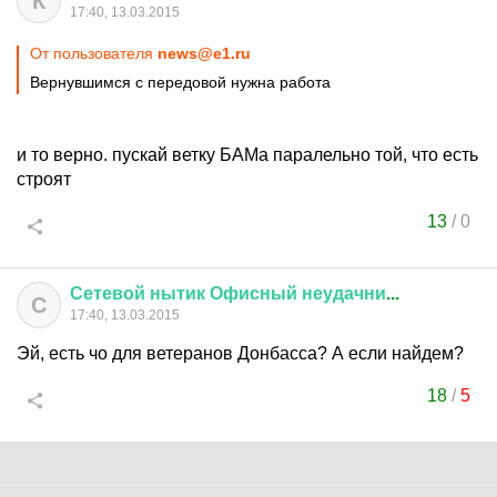
К
17:40, 13.03.2015
От пользователя
news@e1.ru
Вернувшимся с передовой нужна работа
и то верно. пускай ветку БАМа паралельно той, что есть
строят
13
/
0
Сетевой
нытик
Офисный
неудачни
...
С
17:40, 13.03.2015
Эй, есть чо для ветеранов Донбасса? А если найдем?
18
/
5