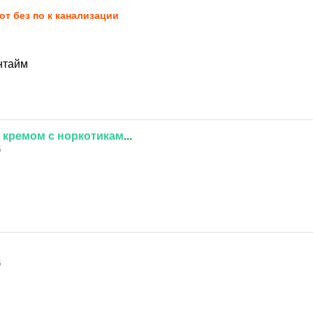
от без по к канализации
нтайм
кремом
с
норкотикам
...
5
5