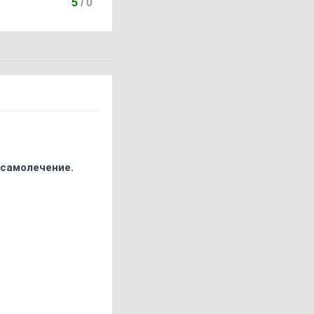
5
/
0
 самолечение.