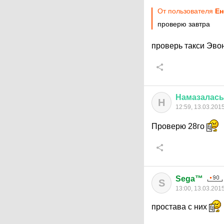
От пользователя
Ен
проверю завтра
проверь такси Эво
Намазалась
Н
12:59, 13.03.201
Проверю 28го
Sega™
S
13:00, 13.03.201
простава с них