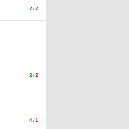
2
/
2
2
/
2
4
/
1