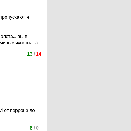
пропускают, я
олета... вы в
ивые чувства :-)
13
/
14
 И от перрона до
8
/
0