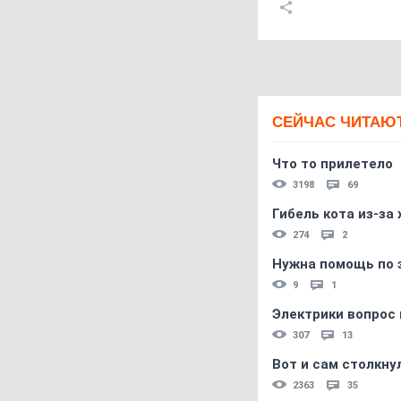
СЕЙЧАС ЧИТАЮ
Что то прилетело
3198
69
Гибель кота из-за
274
2
Нужна помощь по 
9
1
Электрики вопрос 
307
13
Вот и сам столкнул
2363
35