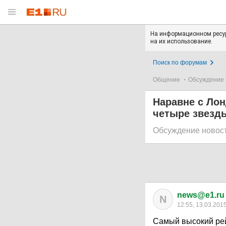
На информационном ресур
на их использование.
Поиск по форумам
Общение
Обсуждение 
Наравне с Лон
четыре звезды
Обсуждение новос
news@e1.ru
N
12:55, 13.03.201
Самый высокий рей