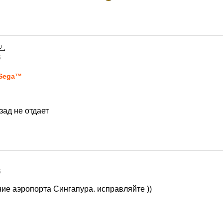
5
Sega™
зад не отдает
5
ие аэропорта Сингапура. исправляйте ))