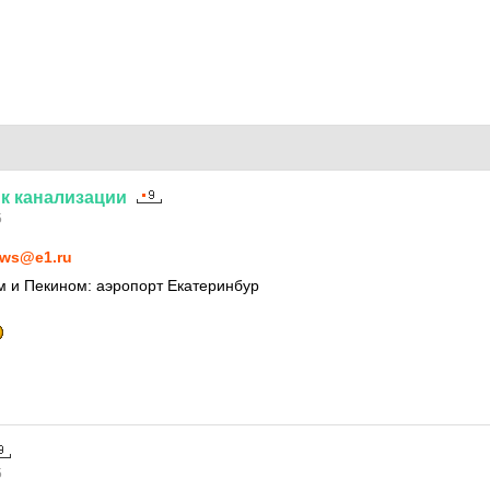
к
канализации
5
ws@e1.ru
м и Пекином: аэропорт Екатеринбур
5