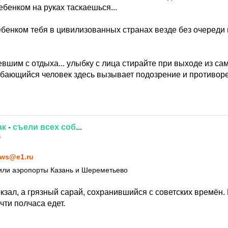
ребенком на руках таскаешься...
ребенком тебя в цивилизованных странах везде без очереди 
евшим с отдыха... улыбку с лица стирайте при выходе из сам
ыбающийся человек здесь вызывает подозрение и противореч
ак
-
съели
всех
соб
...
5
ws@e1.ru
или аэропорты Казань и Шереметьево
кзал, а грязный сарай, сохранившийся с советских времён.
чти полчаса едет.