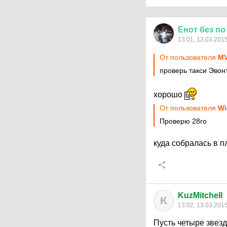
Енот
без
по
13:01, 13.03.201
От пользователя
MV
проверь такси Эвон
хорошо
От пользователя
Wi
Проверю 28го
куда собралась в 
KuzMitchell
K
13:02, 13.03.201
Пусть четыре звезд