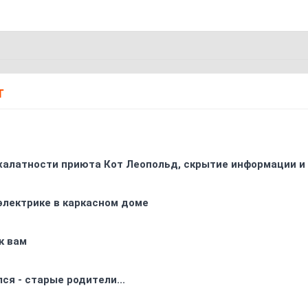
Т
 халатности приюта Кот Леопольд, скрытиe информации и
электрике в каркасном доме
к вам
ся - старые родители...