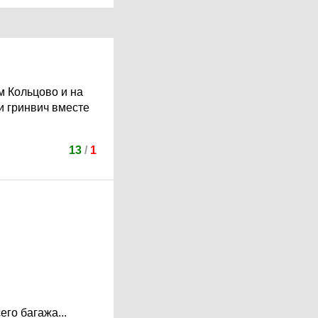
м Кольцово и на
 и гринвич вместе
13
/
1
го багажа...