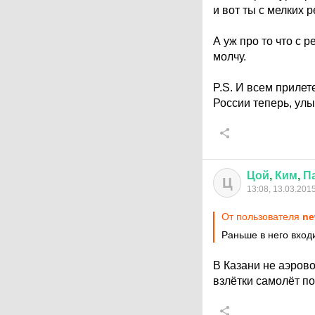
и вот ты с мелких 
А уж про то что с 
молчу.
P.S. И всем прилет
России теперь, ул
Цой
,
Ким
,
П
Ц
13:08, 13.03.201
От пользователя
ne
Раньше в него вход
В Казани не аэрово
взлётки самолёт по