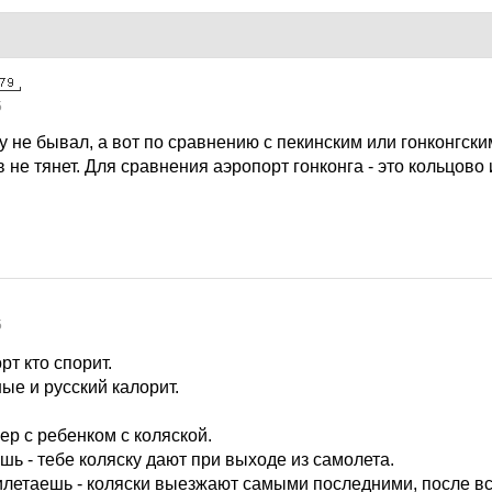
5
 не бывал, а вот по сравнению с пекинским или гонконгски
 не тянет. Для сравнения аэропорт гонконга - это кольцово
5
т кто спорит.
ые и русский калорит.
р с ребенком с коляской.
шь - тебе коляску дают при выходе из самолета.
илетаешь - коляски выезжают самыми последними, после все