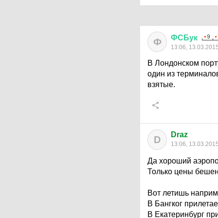
ФСБук
Ф
13:06, 13.03.201
В Лондонском порту
один из терминалов
взятые.
Draz
D
13:06, 13.03.201
Да хороший аэропор
Только цены бешен
Вот летишь наприме
В Бангког прилетае
В Екатеринбург пр