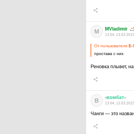
MVladimir
M
13:04, 13.03.201
От пользователя
E-
простава с них
Реновка плывет, на
-
вомбат
-
В
13:04, 13.03.201
Чанги — это назван