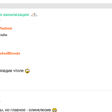
к
канализации
5
ladimir
тайм
ckedBlonde
пловдив чтоле
5
ы, но главное - олинклюзив