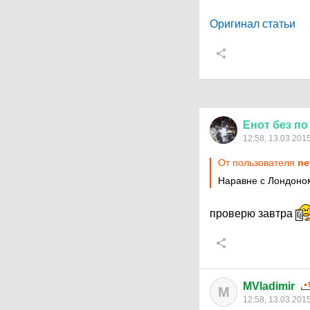
Оригинал статьи
Енот
без
по
12:58, 13.03.201
От пользователя
ne
Наравне с Лондоно
проверю завтра
MVladimir
M
12:58, 13.03.201