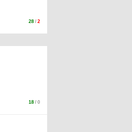
28
/
2
18
/
0