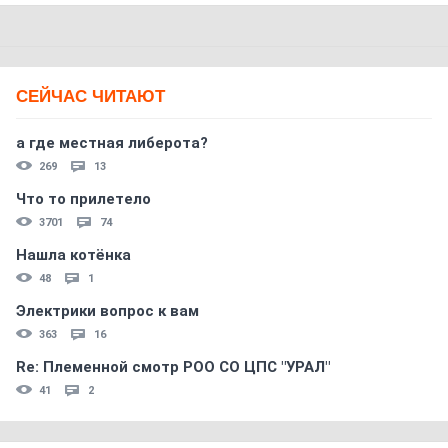
СЕЙЧАС ЧИТАЮТ
а где местная либерота?
269
13
Что то прилетело
3701
74
Нашла котёнка
48
1
Электрики вопрос к вам
363
16
Re: Племеннoй смoтр РOO CO ЦПС "УРАЛ"
41
2