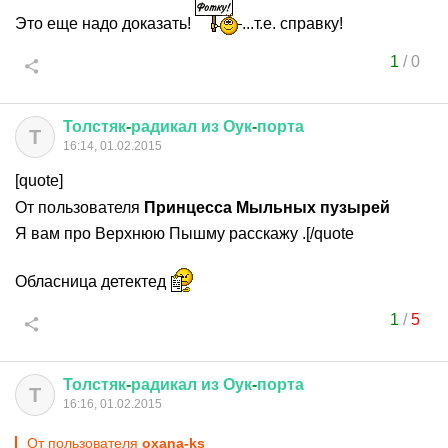
Это еще надо доказать!
...т.е. справку!
1
/
0
Толстяк
-
радикал
из
Оук
-
порта
Т
16:14, 01.02.2015
[quote]
От пользователя
Принцесса Мыльных пузырей
Я вам про Верхнюю Пышму расскажу .[/quote
Обласница детектед
1
/
5
Толстяк
-
радикал
из
Оук
-
порта
Т
16:16, 01.02.2015
От пользователя
oxana-ks