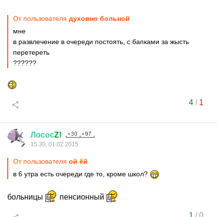
От пользователя
духовно больной
мне
в развлечение в очереди постоять, с бапками за жысть
перетереть
??????
4
/
1
Лосос
Z!
15:30, 01.02.2015
От пользователя
ой ёй
в 6 утра есть очереди где то, кроме школ?
больницы
пенсионный
1
/
0