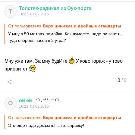
Толстяк
-
радикал
из
Оук
-
порта
Т
16:21, 01.02.2015
От пользователя
Верх цинизма и двойные стандарты
У мну в 50 метрах помойка. Как думаете, надо ли занять
туда очередь часов в 3 утра?
Мну уже там. За мну будИте
У ково гораж - у тово
приоритет
3
/
0
ой
ёй
О
16:22, 01.02.2015
От пользователя
Верх цинизма и двойные стандарты
Это еще надо доказать! ...т.е. справку!