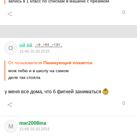
запись в 1 класс по спискам в машине с презиком
0
ой
ёй
О
15:48, 01.02.2015
От пользователя
Паникующий планктон
мож тибю и в школу на самом
деле так стояла
у меня все дома, что б фигней заниматься
0
mar2008ina
M
15:49, 01.02.2015