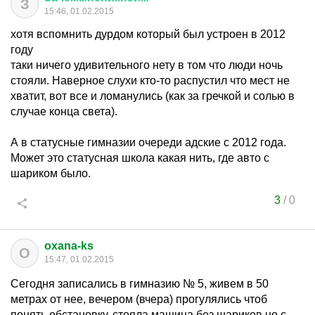
З
15:46, 01.02.2015
хотя вспомнить дурдом который был устроен в 2012
году
таки ничего удивительного нету в том что люди ночь
стояли. Наверное слухи кто-то распустил что мест не
хватит, вот все и ломанулись (как за гречкой и солью в
случае конца света).
А в статусные гимназии очереди адские с 2012 года.
Может это статусная школа какая нить, где авто с
шариком было.
3
/
0
oxana-ks
O
15:47, 01.02.2015
Сегодня записались в гимназию № 5, живем в 50
метрах от нее, вечером (вчера) прогулялись чтоб
понять обстановку, стояла машина без шариков но с