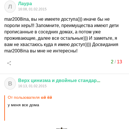
Лаура
Л
16:08, 01.02.2015
mar2008ina, вы не имеете доступа))) иначе бы не
пороли херь!!! Запомните, преимущества имеют дети
прописанные в соседних домах, а потом уже
проживающие, далее все остальные))) И заметьте, я
вам не хвастаюсь куда я имею доступ)))) Досвидания
mar2008ina вы мне не интересны!
2
/
13
Верх
цинизма
и
двойные
стандар
...
В
16:13, 01.02.2015
От пользователя
ой ёй
у меня все дома