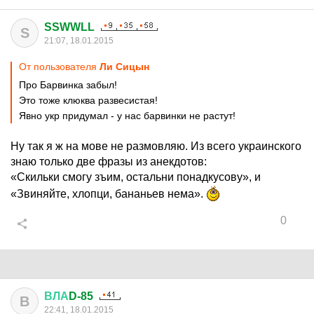
SSWWLL
S
21:07, 18.01.2015
От пользователя
Ли Сицын
Про Барвинка забыл!
Это тоже клюква развесистая!
Явно укр придумал - у нас барвинки не растут!
Ну так я ж на мове не размовляю. Из всего украинского
знаю только две фразы из анекдотов:
«Скильки смогу зъим, остальни понадкусову», и
«Звиняйте, хлопци, бананьев нема».
0
ВЛА
D-85
В
22:41, 18.01.2015