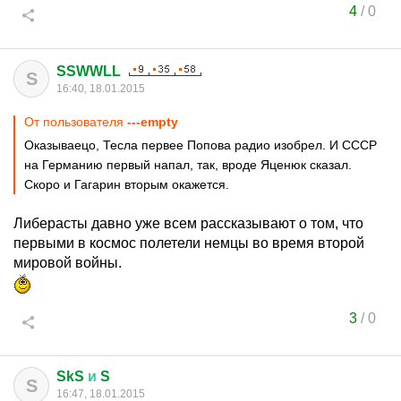
4
/
0
SSWWLL
S
16:40, 18.01.2015
От пользователя
---empty
Оказываецо, Тесла первее Попова радио изобрел. И СССР
на Германию первый напал, так, вроде Яценюк сказал.
Скоро и Гагарин вторым окажется.
Либерасты давно уже всем рассказывают о том, что
первыми в космос полетели немцы во время второй
мировой войны.
3
/
0
SkS
и
S
S
16:47, 18.01.2015