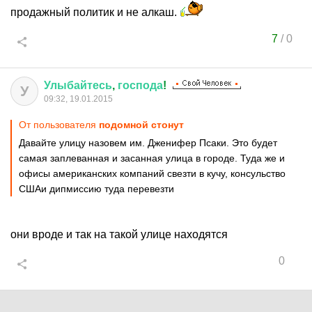
продажный политик и не алкаш.
7
/
0
Улыбайтесь
,
господа
!
У
09:32, 19.01.2015
От пользователя
подомной стонут
Давайте улицу назовем им. Дженифер Псаки. Это будет
самая заплеванная и засанная улица в городе. Туда же и
офисы американских компаний свезти в кучу, консульство
СШАи дипмиссию туда перевезти
они вроде и так на такой улице находятся
0