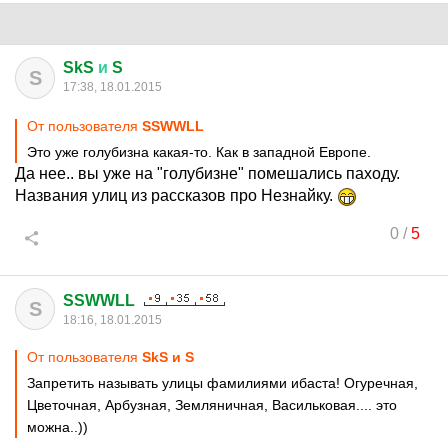
SkS
и
S
S
17:38, 18.01.2015
От пользователя
SSWWLL
Это уже голубизна какая-то. Как в западной Европе.
Да нее.. вы уже на "голубизне" помешались паходу.
Названия улиц из рассказов про Незнайку.
0
/
5
SSWWLL
S
18:16, 18.01.2015
От пользователя
SkS и S
Запретить называть улицы фамилиями ибаста! Огуречная,
Цветочная, Арбузная, Земляничная, Васильковая.... это
можна..))