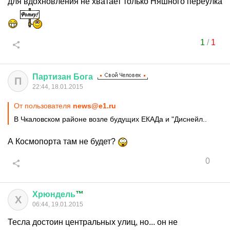
для вдохновления не хватает только Няшного переулка
1
/
1
Партизан
Бога
П
22:44, 18.01.2015
От пользователя
news@e1.ru
В Чкаловском районе возле будущих ЕКАДа и "Диснейл..
А Космопорта там не будет?
0
Хрюндель
™
Х
06:44, 19.01.2015
Тесла достоин центральных улиц, но... он не