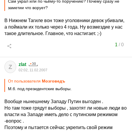
Сам украл или по чьёму-то поручению? Почему сразу не
заметии что ворует?
В Нижнем Тагиле вон тоже уголовники девок убивали,
а поймали их только через 4 года. Ну возмездие у нас
такое длительное. Главное, что настигает. ;-)
1
/
0
zlat
Z
02:02, 11.02.2007
От пользователя
Мозговедъ
М.б. под президентские выборы.
Вообще нынешнему Западу Путин выгоден .
Но там тоже грядут выборы , захотят ли новые люди во
власти на Западе иметь дело с путинским режимом
-вопрос .
Поэтому и пытается сейчас укрепить свой режим