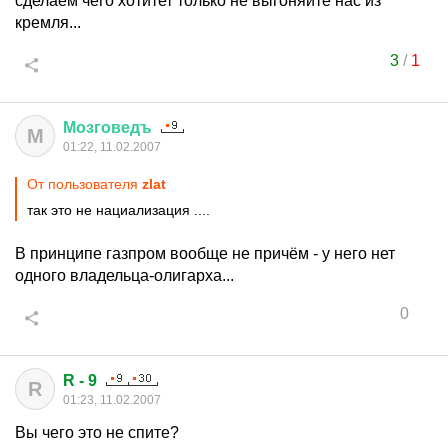
сделаем чего хотитет только не выгоняйте нас из
кремля...
3
/
1
Мозговедъ
М
01:22, 11.02.2007
От пользователя
zlat
так это не нациализация ....
В принципе газпром вообще не причём - у него нет
одного владельца-олигарха...
0
R - 9
R
01:23, 11.02.2007
Вы чего это не спите?