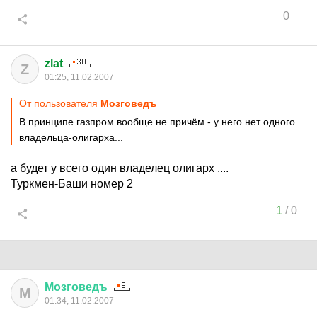
0
zlat
Z
01:25, 11.02.2007
От пользователя
Мозговедъ
В принципе газпром вообще не причём - у него нет одного
владельца-олигарха...
а будет у всего один владелец олигарх ....
Туркмен-Баши номер 2
1
/
0
Мозговедъ
М
01:34, 11.02.2007