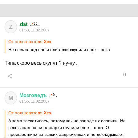
zlat
Z
01:53, 11.02.2007
От пользователя
Хех
Не весь запад наши олигархи скупили еще... пока.
Типа скоро весь скупят ? ну-ну .
0
Мозговедъ
М
01:55, 11.02.2007
От пользователя
Хех
А тема засветилась, потому как на западе их словили. Не
весь запад наши олигархи скупили еще... пока. О
проишествиях во всяких Задрюченках и не докладывают.