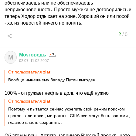
обеспечиваешь или не обеспечиваешь
неприкосновенность. Просто мужики не договорились и
теперь Ходор отдыхает на зоне. Хороший он или похой
- хз, из новостей ничего не понять.
2
/
0
Мозговедъ
М
02:07, 11.02.2007
От пользователя
zlat
Вообще нынешнему Западу Путин выгоден .
100% - отгружает нефть в долг, что ещё нужно
От пользователя
zlat
Поэтому и пытается сейчас укрепить свой режим поиском
врагов - олигархи , мигранты , США все могут быть врагами ,
главное власть сохранить .
Об этом и речь. Хотите например Русский проект - нате