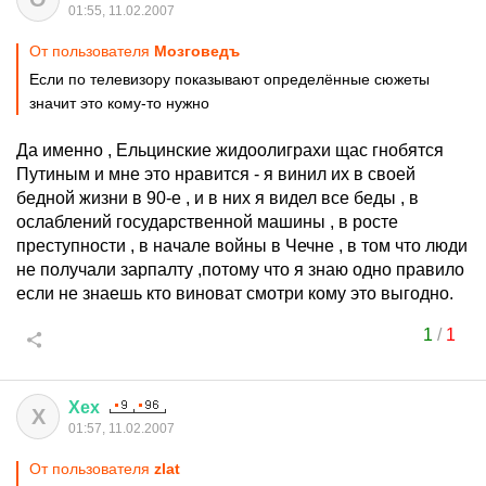
01:55, 11.02.2007
От пользователя
Мозговедъ
Если по телевизору показывают определённые сюжеты
значит это кому-то нужно
Да именно , Ельцинские жидоолиграхи щас гнобятся
Путиным и мне это нравится - я винил их в своей
бедной жизни в 90-е , и в них я видел все беды , в
ослаблений государственной машины , в росте
преступности , в начале войны в Чечне , в том что люди
не получали зарпалту ,потому что я знаю одно правило
если не знаешь кто виноват смотри кому это выгодно.
1
/
1
Хех
Х
01:57, 11.02.2007
От пользователя
zlat