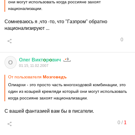
они могут использовать когда россияне захоят
национализации.
Сомневаюсь я ,что -то, что "Газпром" обратно
национализируют ...
0
Олег
Викт
o
р
o
вич
О
01:15, 11.02.2007
От пользователя
Мозговедъ
Олиархи - это просто часть многоходовой комбинации, это
один из козырей кремляди который они могут использовать
когда россияне захоят национализации.
С вашей фантазией вам бы в писатели.
0
/
1