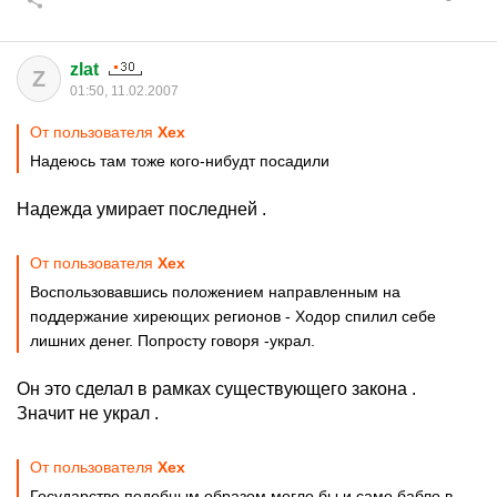
zlat
Z
01:50, 11.02.2007
От пользователя
Хех
Надеюсь там тоже кого-нибудт посадили
Надежда умирает последней .
От пользователя
Хех
Воспользовавшись положением направленным на
поддержание хиреющих регионов - Ходор спилил себе
лишних денег. Попросту говоря -украл.
Он это сделал в рамках существующего закона .
Значит не украл .
От пользователя
Хех
Государство подобным образом могло бы и само бабло в