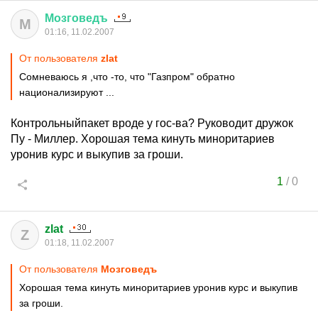
Мозговедъ
М
01:16, 11.02.2007
От пользователя
zlat
Сомневаюсь я ,что -то, что "Газпром" обратно
национализируют ...
Контрольныйпакет вроде у гос-ва? Руководит дружок
Пу - Миллер. Хорошая тема кинуть миноритариев
уронив курс и выкупив за гроши.
1
/
0
zlat
Z
01:18, 11.02.2007
От пользователя
Мозговедъ
Хорошая тема кинуть миноритариев уронив курс и выкупив
за гроши.