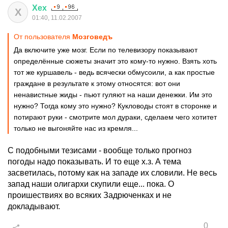
Хех
Х
01:40, 11.02.2007
От пользователя
Мозговедъ
Да включите уже мозг. Если по телевизору показывают
определённые сюжеты значит это кому-то нужно. Взять хоть
тот же куршавель - ведь всячески обмусоили, а как простые
граждане в результате к этому относятся: вот они
ненавистные жиды - пьют гуляют на наши денежки. Им это
нужно? Тогда кому это нужно? Кукловоды стоят в сторонке и
потирают руки - смотрите мол дураки, сделаем чего хотитет
только не выгоняйте нас из кремля...
С подобными тезисами - вообще только прогноз
погоды надо показывать. И то еще х.з. А тема
засветилась, потому как на западе их словили. Не весь
запад наши олигархи скупили еще... пока. О
проишествиях во всяких Задрюченках и не
докладывают.
0