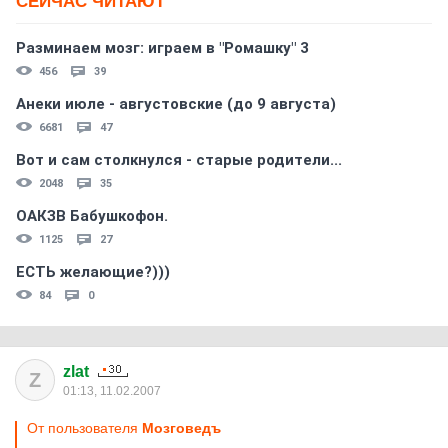
СЕЙЧАС ЧИТАЮТ
Разминаем мозг: играем в "Ромашку" 3
456
39
Анеки июле - августовские (до 9 августа)
6681
47
Вот и сам столкнулся - старые родители...
2048
35
ОАКЗВ Бабушкофон.
1125
27
ЕСТЬ желающие?)))
84
0
zlat
Z
01:13, 11.02.2007
От пользователя
Мозговедъ