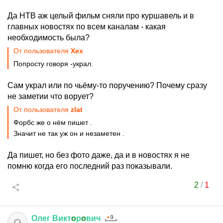
Да НТВ аж целый фильм сняли про куршавель и в
главных новостях по всем каналам - какая
необходимость была?
От пользователя
Хех
Попросту говоря -украл.
Сам украл или по чьёму-то поручению? Почему сразу
не заметии что ворует?
От пользователя
zlat
Форбс же о нём пишет .
Значит не так уж он и незаметен .
Да пишет, но без фото даже, да и в новостях я не
помню когда его последний раз показывали.
2
/
1
Олег
Викт
o
р
o
вич
О