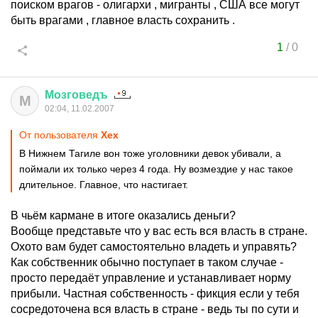
поиском врагов - олигархи , мигранты , США все могут
быть врагами , главное власть сохранить .
1
/
0
Мозговедъ
М
02:04, 11.02.2007
От пользователя
Хех
В Нижнем Тагиле вон тоже уголовники девок убивали, а
поймали их только через 4 года. Ну возмездие у нас такое
длительное. Главное, что настигает.
В чьём кармане в итоге оказались деньги?
Вообще представьте что у вас есть вся власть в стране.
Охото вам будет самостоятельно владеть и управять?
Как собственник обычно поступает в таком случае -
просто передаёт управление и устанавливает норму
прибыли. Частная собственность - фикция если у тебя
сосредоточена вся власть в стране - ведь ты по сути и