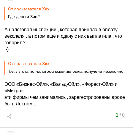
От пользователя
Хех
Где деньги Зин?
А налоговая инспекции , которая приняла в оплату
векслеля , а потом ещё и сдачу с них выплатила , что
говорит ?
;-)
От пользователя
Хех
Т.е. льгота по налогооблажению была получена незаконно.
ООО «Бизнес-Ойл», «Вальд-Ойл», «Форест-Ойл» и
«Митра»
эти фирмы чем занимались , зарегестрированы вроде
бы в Лесном ...
1
/
0