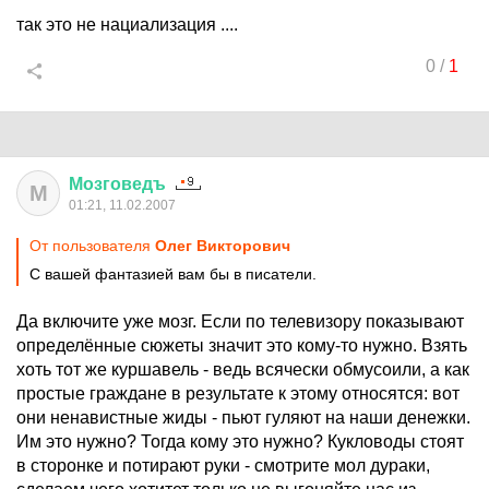
так это не нациализация ....
0
/
1
Мозговедъ
М
01:21, 11.02.2007
От пользователя
Олег Виктoрoвич
С вашей фантазией вам бы в писатели.
Да включите уже мозг. Если по телевизору показывают
определённые сюжеты значит это кому-то нужно. Взять
хоть тот же куршавель - ведь всячески обмусоили, а как
простые граждане в результате к этому относятся: вот
они ненавистные жиды - пьют гуляют на наши денежки.
Им это нужно? Тогда кому это нужно? Кукловоды стоят
в сторонке и потирают руки - смотрите мол дураки,