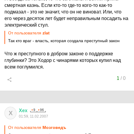
смертная казнь. Если кто-то где-то кого-то как-то
подмазал - это не значит, что он не виноват. Или, что
его через десяток лет будет неправильным посадить на
электрический стул.
От пользователя
zlat
Так кто враг - власть, которая создала преступный закон
Что ж преступного в добром законе о поддержке
глубинки? Это Ходор с чинарями которых купил над
всем поглумился.
1
/
0
Хех
Х
01:59, 11.02.2007
От пользователя
Мозговедъ