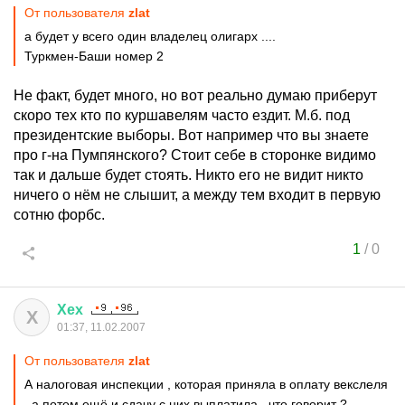
От пользователя
zlat
а будет у всего один владелец олигарх ....
Туркмен-Баши номер 2
Не факт, будет много, но вот реально думаю приберут
скоро тех кто по куршавелям часто ездит. М.б. под
президентские выборы. Вот например что вы знаете
про г-на Пумпянского? Стоит себе в сторонке видимо
так и дальше будет стоять. Никто его не видит никто
ничего о нём не слышит, а между тем входит в первую
сотню форбс.
1
/
0
Хех
Х
01:37, 11.02.2007
От пользователя
zlat
А налоговая инспекции , которая приняла в оплату векслеля
, а потом ещё и сдачу с них выплатила , что говорит ?