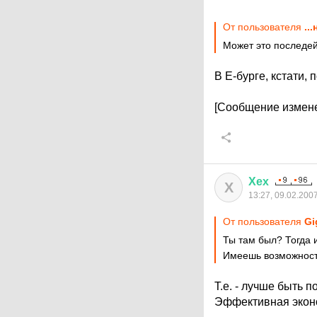
От пользователя
..
Может это последей
В Е-бурге, кстати,
[Сообщение измене
Хех
Х
13:27, 09.02.200
От пользователя
Gi
Ты там был? Тогда и
Имеешь возможност
Т.е. - лучше быть 
Эффективная экон