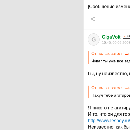
[Сообщение измене
GigaVolt
G
10:45, 09.02.200
От пользователя
..
Чуваг ты уже все з
Гы, ну неизвестно, к
От пользователя
..
Нахуя тебе агитиров
Я никого не агитир
И то, что он для г
http://www.lesnoy.r
Неизвестно, как бы