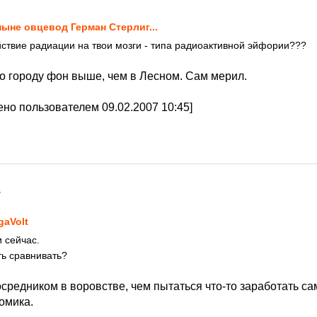
.ныне овцевод Герман Стерлиг...
ствие радиации на твои мозги - типа радиоактивной эйфории???
 по городу фон выше, чем в Лесном. Сам мерил.
но пользователем 09.02.2007 10:45]
7
gaVolt
 сейчас.
ь сравнивать?
посредником в воровстве, чем пытаться что-то заработать с
омика.