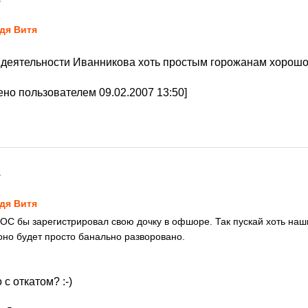
7
дя Витя
т деятельности Иванникова хоть простым горожанам хорошо 
но пользователем 09.02.2007 13:50]
7
дя Витя
С бы зарегистрировал свою дочку в офшоре. Так пускай хоть наши 
 оно будет просто банально разворовано.
с откатом? :-)