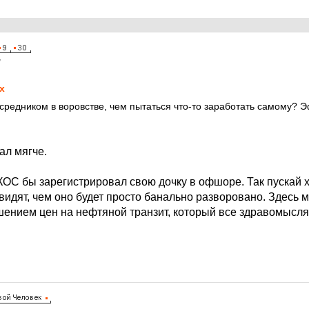
7
х
посредником в воровстве, чем пытаться что-то заработать самому?
л мягче.
ОС бы зарегистрировал свою дочку в офшоре. Так пускай 
 увидят, чем оно будет просто банально разворовано. Здесь 
ением цен на нефтяной транзит, который все здравомысл