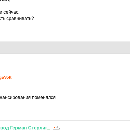
и сейчас.
ть сравнивать?
7
gaVolt
инансирования поменялся
евод
Герман
Стерлиг
...