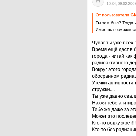
Н
10:34, 09.02.200
От пользователя
Gi
Ты там был? Тогда и
Имеешь возможност
Чуваг ты уже всех
Время ещё даст в 
города - читай как
радиоактивного де
Вокруг этого город
обосранном радиац
Утечки активности 
стружки....
Ты уже давно свали
Нахуя тебе агитиро
Тебе же даже за это
Может это последе
Кто-то водку жрёт!!!
Кто-то без радиаци