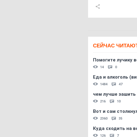
СЕЙЧАС ЧИТАЮ
Помогите лучику в
14
0
Еда и алкоголь (в
1484
47
чем лучше зашить 
216
10
Вот и сам столкнул
2360
35
Куда сходить на в
126
7