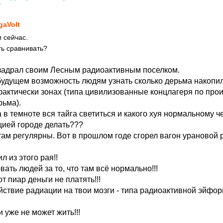
7
gaVolt
 сейчас.
ь сравнивать?
 задрал своим Лесным радиоактивным поселком.
будущем возможность людям узнать сколько дерьма накопи
 фактически зонах (типа цивилизованные концлагеря по про
рьма).
а в темноте вся тайга светиться и какого хуя нормальному ч
ией городе делать???
там регулярны. Вот в прошлом годе сгорел вагон урановой
л из этого рая!!
вать людей за то, что там всё нормально!!!
т пиар деньги не платять!!!
йствие радиации на твои мозги - типа радиоактивной эйфо
и уже не может жить!!!