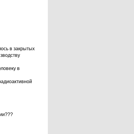
лось в закрытых
изводству
еловеку в
 радиоактивной
рии???