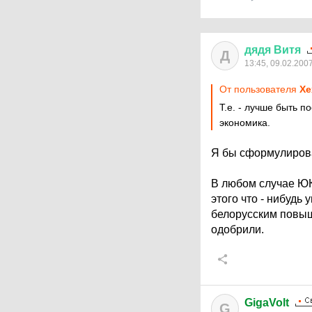
дядя
Витя
Д
13:45, 09.02.200
От пользователя
Хе
Т.е. - лучше быть 
экономика.
Я бы сформулирова
В любом случае ЮК
этого что - нибудь
белорусским повыш
одобрили.
GigaVolt
G