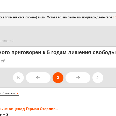
се применяются cookie-файлы. Оставаясь на сайте, вы подтверждаете свое
с
новостей
ного приговорен к 5 годам лишения свободы
тей
3
7
.ныне овцевод Герман Стерлиг...
ОПОЙ,