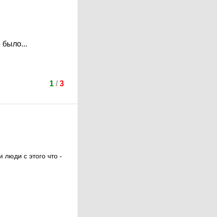
было...
1
/
3
люди с этого что -