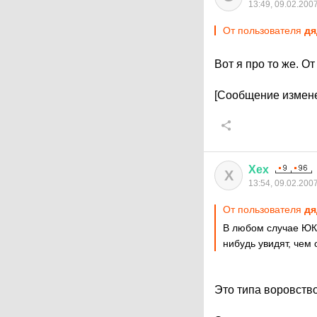
13:49, 09.02.200
От пользователя
дя
Вот я про то же. О
[Сообщение измене
Хех
Х
13:54, 09.02.200
От пользователя
дя
В любом случае ЮКО
нибудь увидят, чем
Это типа воровство 