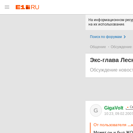
На информационном ресур
на их использование.
Поиск по форумам
Общение
Обсуждение 
Экс-глава Лес
Обсуждение новос
GigaVolt
G
10:23, 09.02.200
От пользователя
..
Может он и был Ж