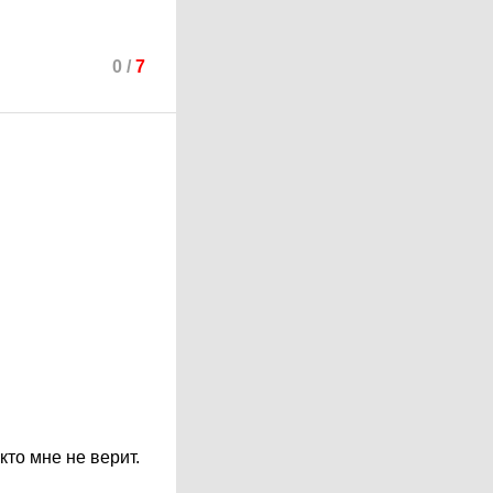
0
/
7
кто мне не верит.