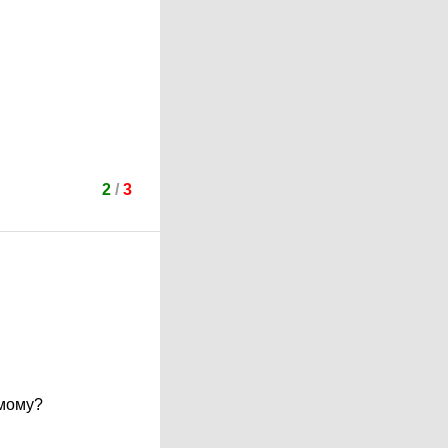
2
/
3
амому?