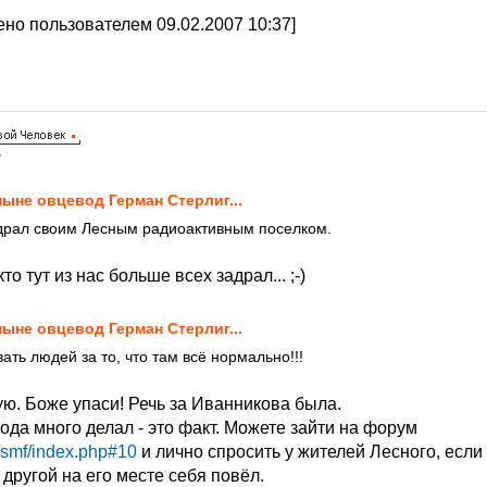
но пользователем 09.02.2007 10:37]
7
.ныне овцевод Герман Стерлиг...
адрал своим Лесным радиоактивным поселком.
то тут из нас больше всех задрал... ;-)
.ныне овцевод Герман Стерлиг...
ать людей за то, что там всё нормально!!!
ую. Боже упаси! Речь за Иванникова была.
орода много делал - это факт. Можете зайти на форум
u/smf/index.php#10
и лично спросить у жителей Лесного, если 
 другой на его месте себя повёл.