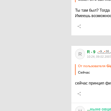
Ты там был? Тогда 
Имеешь возможнос
R - 9
R
10:24, 09.02.200
От пользователя
Gi
Сейчас
сейчас принцип ф
...
ныне
овц