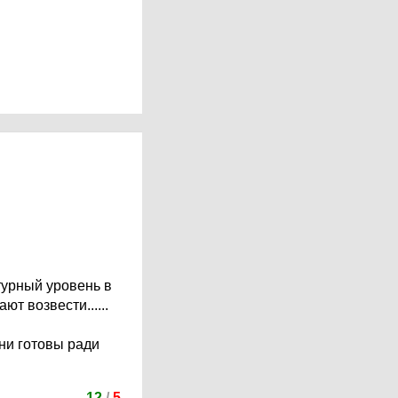
турный уровень в
т возвести......
ни готовы ради
12
/
5