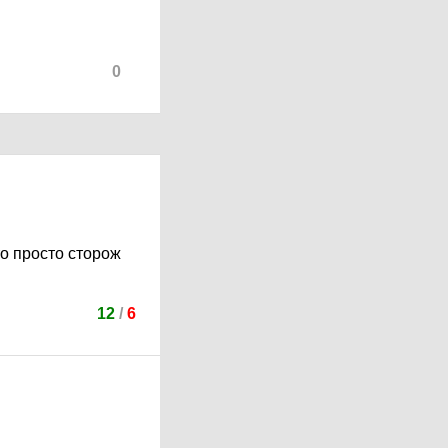
0
то просто сторож
12
/
6