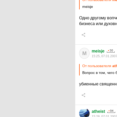
meisje
Одно другому вопчем
бизнеса или духовн
meisje
M
15:25, 07.01.200
От пользователя
at
Вопрос в том, чего 
убиенные священни
atheist
15:28, 07.01.200