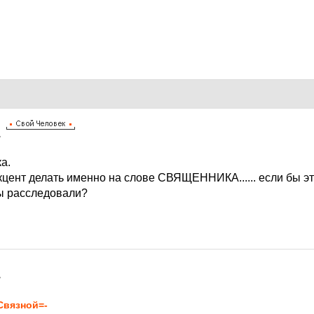
7
а.
кцент делать именно на слове СВЯЩЕННИКА...... если бы э
бы расследовали?
7
Связной=-