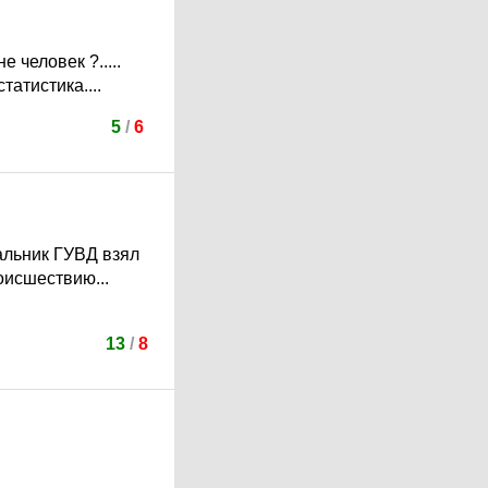
 человек ?.....
атистика....
5
/
6
чальник ГУВД взял
оисшествию...
13
/
8