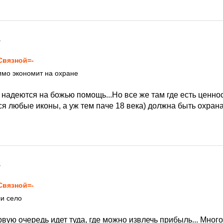
7
Связной=-
имо экономит на охране
надеются на божью помощь...Но все же там где есть ценнос
 любые иконы, а уж тем паче 18 века) должна быть охрана.
7
Связной=-
и село
вую очередь идет туда, где можно извлечь прибыль... Много