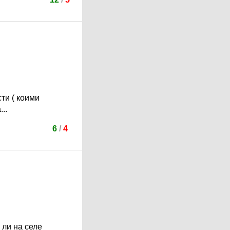
ти ( коими
..
6
/
4
 ли на селе