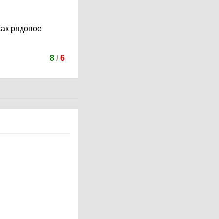
как рядовое
8
/
6