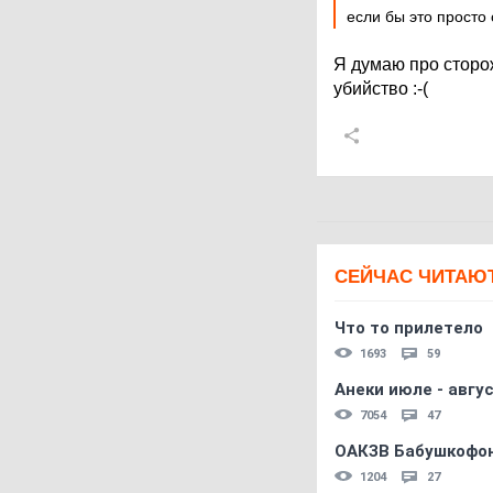
если бы это просто
Я думаю про сторо
убийство :-(
СЕЙЧАС ЧИТАЮ
Что то прилетело
1693
59
Анеки июле - авгус
7054
47
ОАКЗВ Бабушкофон
1204
27