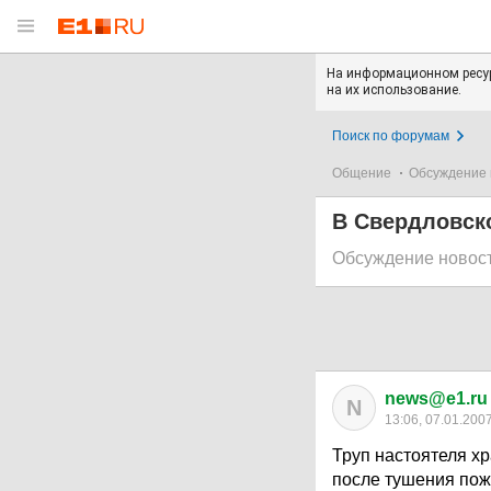
На информационном ресур
на их использование.
Поиск по форумам
Общение
Обсуждение 
В Свердловск
Обсуждение новос
news@e1.ru
N
13:06, 07.01.200
Труп настоятеля х
после тушения пож