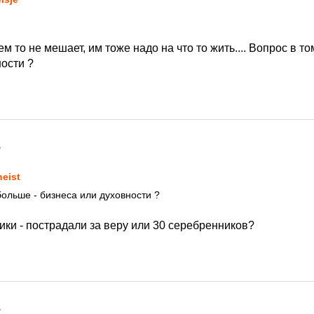
 то не мешает, им тоже надо на что то жить.... Вопрос в то
ости ?
7
heist
больше - бизнеса или духовности ?
ки - пострадали за веру или 30 серебренников?
7