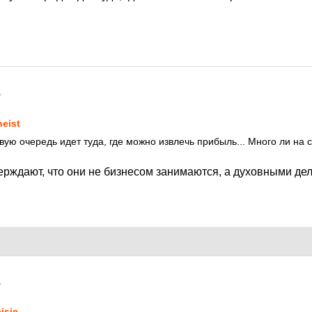
7
heist
ую очередь идет туда, где можно извлечь прибыль... Много ли на с
ерждают, что они не бизнесом занимаются, а духовными де
7
isje