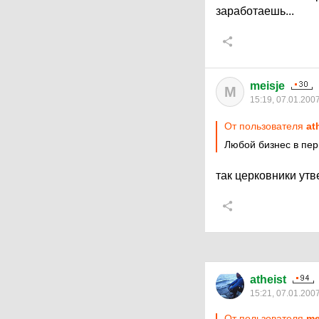
заработаешь...
meisje
M
15:19, 07.01.200
От пользователя
at
Любой бизнес в перв
так церковники утв
atheist
15:21, 07.01.200
От пользователя
me