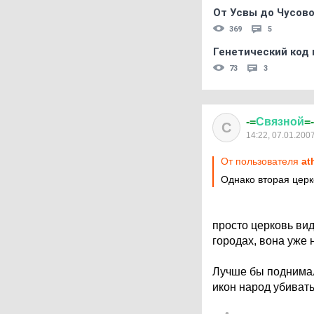
От Усвы до Чусово
369
5
Генетический код 
73
3
-=
Связной
=-
С
14:22, 07.01.200
От пользователя
at
Однако вторая церк
просто церковь вид
городах, вона уже 
Лучше бы поднимали
икон народ убивать.