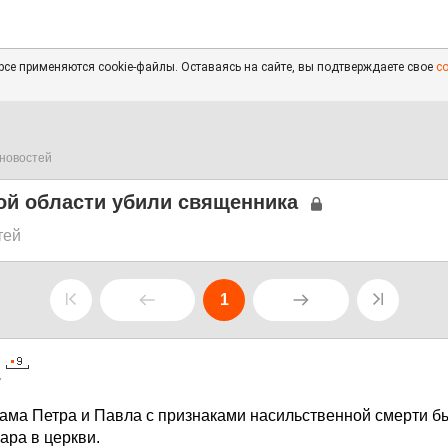
се применяются cookie-файлы. Оставаясь на сайте, вы подтверждаете свое
с
новостей
ой области убили священника
тей
1
7
рама Петра и Павла с признаками насильственной смерти 
ара в церкви.