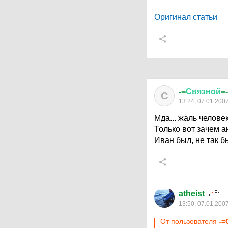
Оригинал статьи
-=
Связной
=-
С
13:24, 07.01.200
Мда... жаль человек
Только вот зачем а
Иван был, не так 
atheist
13:50, 07.01.200
От пользователя
-=