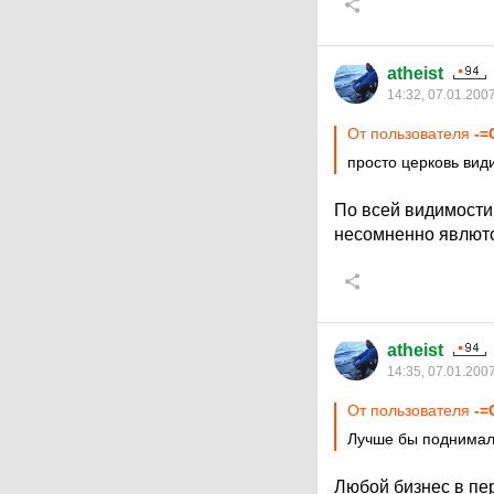
atheist
14:32, 07.01.200
От пользователя
-=
просто церковь вид
По всей видимости 
несомненно явлются
atheist
14:35, 07.01.200
От пользователя
-=
Лучше бы поднимал
Любой бизнес в пер