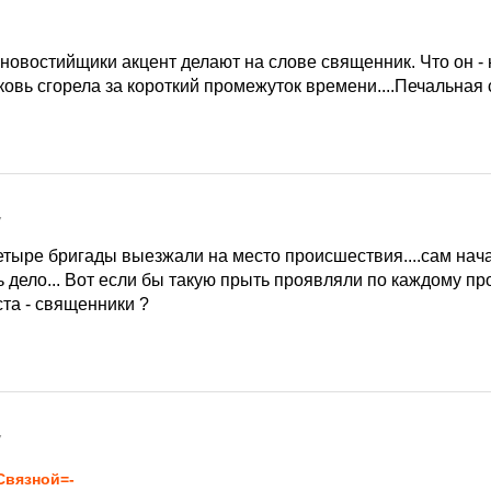
новостийщики акцент делают на слове священник. Что он - не
овь сгорела за короткий промежуток времени....Печальная ст
7
ж четыре бригады выезжали на место происшествия....сам на
 дело... Вот если бы такую прыть проявляли по каждому пр
ста - священники ?
7
Связной=-