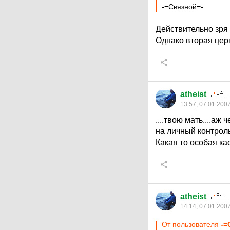
-=Связной=-
Действительно зря 
Однако вторая церк
atheist
13:57, 07.01.200
....твою мать....а
на личный контроль
Какая то особая ка
atheist
14:14, 07.01.200
От пользователя
-=