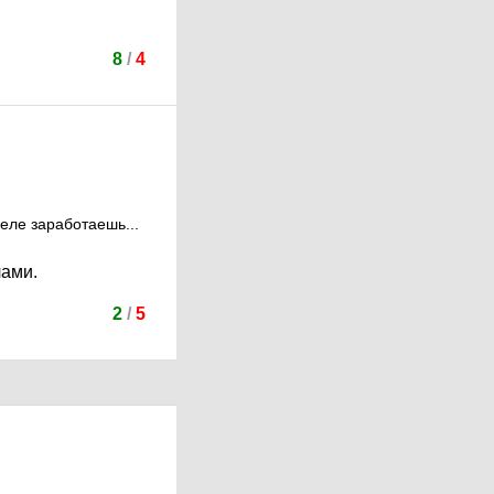
8
/
4
еле заработаешь...
лами.
2
/
5