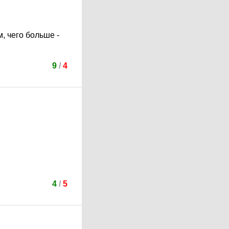
м, чего больше -
9
/
4
4
/
5